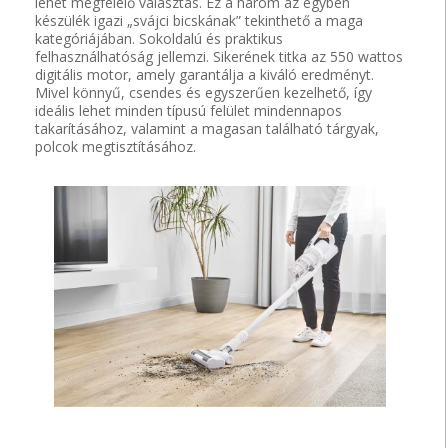
lehet megfelelő választás. Ez a három az egyben
készülék igazi „svájci bicskának” tekinthető a maga
kategóriájában. Sokoldalú és praktikus
felhasználhatóság jellemzi. Sikerének titka az 550 wattos
digitális motor, amely garantálja a kiváló eredményt.
Mivel könnyű, csendes és egyszerűen kezelhető, így
ideális lehet minden típusú felület mindennapos
takarításához, valamint a magasan található tárgyak,
polcok megtisztításához.