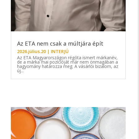
Az ETA nem csak a múltjára épít
2026.július.20
|
INTERJÚ
Az ETA Magyarországon régóta ismert márkanév,
de a márka mai pozícióját már nem önmagában a
hagyomány határozza meg. A vásárlói bizalom, az
új...