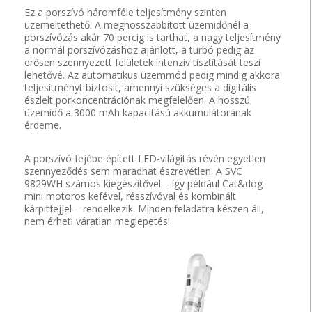
Ez a porszívó háromféle teljesítmény szinten
üzemeltethető. A meghosszabbított üzemidőnél a
porszívózás akár 70 percig is tarthat, a nagy teljesítmény
a normál porszívózáshoz ajánlott, a turbó pedig az
erősen szennyezett felületek intenzív tisztítását teszi
lehetővé. Az automatikus üzemmód pedig mindig akkora
teljesítményt biztosít, amennyi szükséges a digitális
észlelt porkoncentrációnak megfelelően. A hosszú
üzemidő a 3000 mAh kapacitású akkumulátorának
érdeme.
A porszívó fejébe épített LED-világítás révén egyetlen
szennyeződés sem maradhat észrevétlen. A SVC
9829WH számos kiegészítővel – így például Cat&dog
mini motoros kefével, résszívóval és kombinált
kárpitfejjel – rendelkezik. Minden feladatra készen áll,
nem érheti váratlan meglepetés!