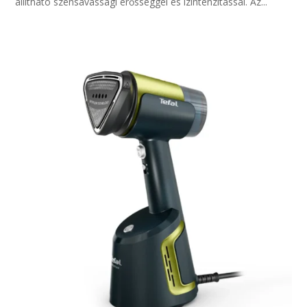
állítható szénsavassági erősséggel és ízintenzitással. Az...