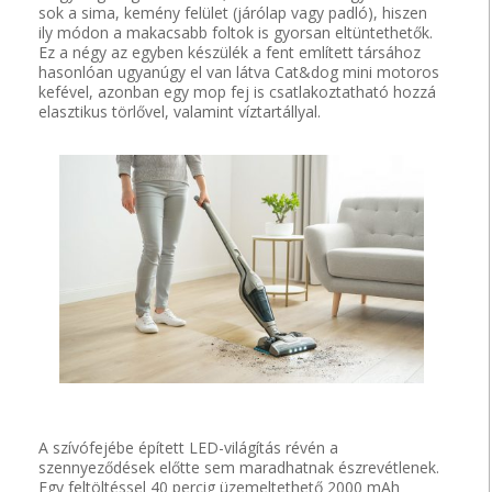
sok a sima, kemény felület (járólap vagy padló), hiszen
ily módon a makacsabb foltok is gyorsan eltüntethetők.
Ez a négy az egyben készülék a fent említett társához
hasonlóan ugyanúgy el van látva Cat&dog mini motoros
kefével, azonban egy mop fej is csatlakoztatható hozzá
elasztikus törlővel, valamint víztartállyal.
A szívófejébe épített LED-világítás révén a
szennyeződések előtte sem maradhatnak észrevétlenek.
Egy feltöltéssel 40 percig üzemeltethető 2000 mAh