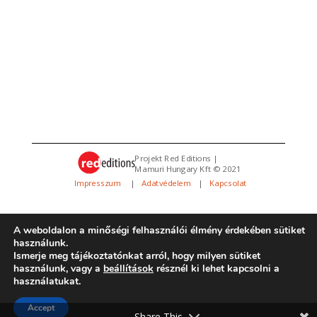
Projekt Red Editions |
Mamuri Hungary Kft © 2021
Impresszum
|
Adatvédelem
|
Kapcsolat
A weboldalon a minőségi felhasználói élmény érdekében sütiket
használunk.
Ismerje meg tájékoztatónkat arról, hogy milyen sütiket
használunk, vagy a
beállítások
résznél ki lehet kapcsolni a
használatukat.
Minden jog fenntartva. Az oldalt üzemelteti a
REMOT
|
Design:
REMOT
Accept
Share This