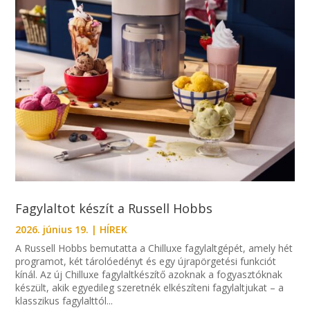
Fagylaltot készít a Russell Hobbs
2026. június 19.
|
HÍREK
A Russell Hobbs bemutatta a Chilluxe fagylaltgépét, amely hét
programot, két tárolóedényt és egy újrapörgetési funkciót
kínál. Az új Chilluxe fagylaltkészítő azoknak a fogyasztóknak
készült, akik egyedileg szeretnék elkészíteni fagylaltjukat – a
klasszikus fagylalttól...