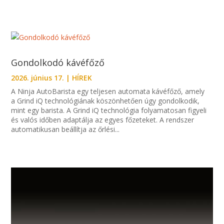
Gondolkodó kávéfőző
2026. június 17.
|
HÍREK
A Ninja AutoBarista egy teljesen automata kávéfőző, amely
a Grind iQ technológiának köszönhetően úgy gondolkodik,
mint egy barista. A Grind iQ technológia folyamatosan figyeli
és valós időben adaptálja az egyes főzeteket. A rendszer
automatikusan beállítja az őrlési...