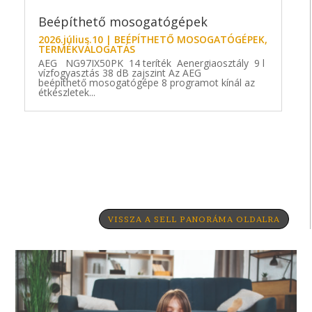
Beépíthető mosogatógépek
2026.július.10
|
BEÉPÍTHETŐ MOSOGATÓGÉPEK
,
TERMÉKVÁLOGATÁS
AEG NG97IX50PK 14 teríték Aenergiaosztály 9 l
vízfogyasztás 38 dB zajszint Az AEG
beépíthető mosogatógépe 8 programot kínál az
étkészletek...
VISSZA A SELL PANORÁMA OLDALRA