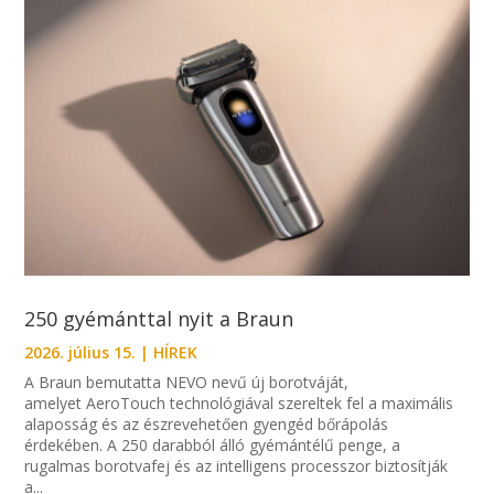
250 gyémánttal nyit a Braun
2026. július 15.
|
HÍREK
A Braun bemutatta NEVO nevű új borotváját,
amelyet AeroTouch technológiával szereltek fel a maximális
alaposság és az észrevehetően gyengéd bőrápolás
érdekében. A 250 darabból álló gyémántélű penge, a
rugalmas borotvafej és az intelligens processzor biztosítják
a...