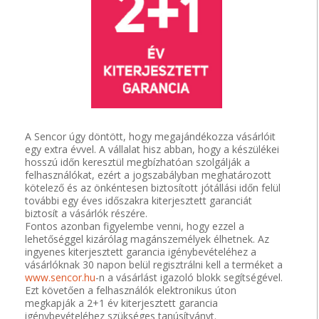
A Sencor úgy döntött, hogy megajándékozza vásárlóit
egy extra évvel. A vállalat hisz abban, hogy a készülékei
hosszú időn keresztül megbízhatóan szolgálják a
felhasználókat, ezért a jogszabályban meghatározott
kötelező és az önkéntesen biztosított jótállási időn felül
további egy éves időszakra kiterjesztett garanciát
biztosít a vásárlók részére.
Fontos azonban figyelembe venni, hogy ezzel a
lehetőséggel kizárólag magánszemélyek élhetnek. Az
ingyenes kiterjesztett garancia igénybevételéhez a
vásárlóknak 30 napon belül regisztrálni kell a terméket a
www.sencor.hu
-n a vásárlást igazoló blokk segítségével.
Ezt követően a felhasználók elektronikus úton
megkapják a 2+1 év kiterjesztett garancia
igénybevételéhez szükséges tanúsítványt.