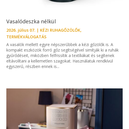
Vasalódeszka nélkül
2026. július 07.
|
KÉZI RUHAGŐZÖLŐK
,
TERMÉKVÁLOGATÁS
A vasalók mellett egyre népszerűbbek a kézi gőzölők is. A
kompakt eszközök forró gőz segítségével simítják ki a ruhák
gyűrődéseit, miközben felfrissítik a textíliákat és segítenek
eltávolítani a kellemetlen szagokat. Használatuk rendkívül
egyszerű, részben ennek is...