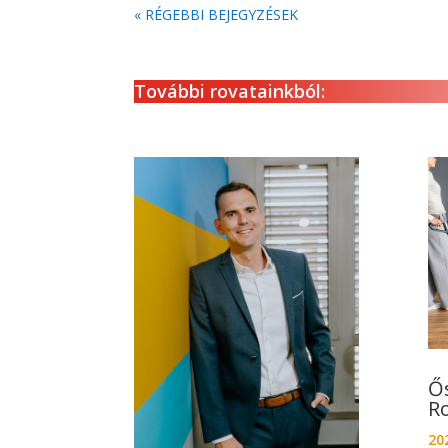
« RÉGEBBI BEJEGYZÉSEK
További rovatainkból:
Ő
R
202