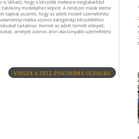
az is látható, hogy a készülék mekkora megtakarítást
bé hatékony modelljéhez képest. A rendszer másik eleme
ket kaphat aszerint, hogy az adott modell üzemeltetési
ő valamennyi márka azonos kategóriájú készülékéhez
lásokat tartalmaz. Kiemeli az adott termék előnyeit,
pusokat, amelyek azonos áron alacsonyabb üzemeltetési
VISSZA A SELL PANORÁMA OLDALRA