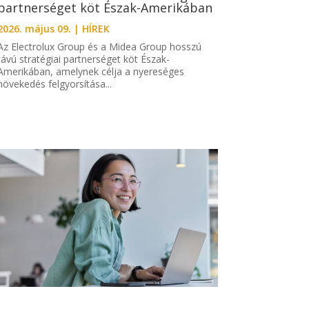
partnerséget köt Észak-Amerikában
2026. május 09.
|
HÍREK
Az Electrolux Group és a Midea Group hosszú
távú stratégiai partnerséget köt Észak-
Amerikában, amelynek célja a nyereséges
növekedés felgyorsítása...