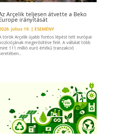
Az Arçelik teljesen átvette a Beko
Europe irányítását
2026. július 19.
|
ESEMÉNY
A török Arçelik újabb fontos lépést tett európai
pozíciójának megerősítése felé. A vállalat több
mint 111 millió euró értékű tranzakció
keretében...