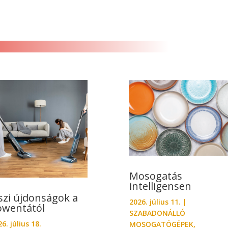
Mosogatás
intelligensen
szi újdonságok a
2026. július 11.
|
owentától
SZABADONÁLLÓ
6. július 18.
MOSOGATÓGÉPEK
,