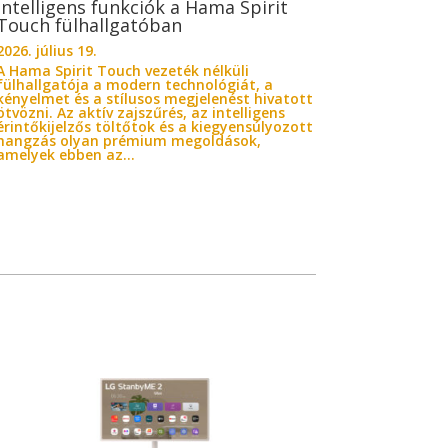
Intelligens funkciók a Hama Spirit
Touch fülhallgatóban
2026. július 19.
A Hama Spirit Touch vezeték nélküli
fülhallgatója a modern technológiát, a
kényelmet és a stílusos megjelenést hivatott
ötvözni. Az aktív zajszűrés, az intelligens
érintőkijelzős töltőtok és a kiegyensúlyozott
hangzás olyan prémium megoldások,
amelyek ebben az...