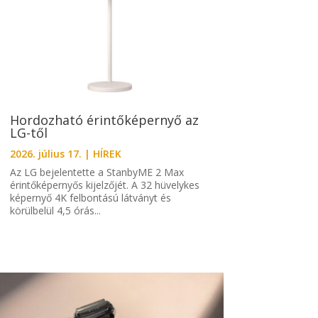
Hordozható érintőképernyő az
LG-től
2026. július 17.
|
HÍREK
Az LG bejelentette a StanbyME 2 Max
érintőképernyős kijelzőjét. A 32 hüvelykes
képernyő 4K felbontású látványt és
körülbelül 4,5 órás...