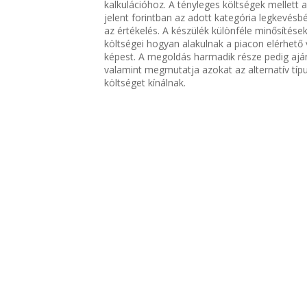
kalkulációhoz. A tényleges költségek mellett 
jelent forintban az adott kategória legkevés
az értékelés. A készülék különféle minősítése
költségei hogyan alakulnak a piacon elérhet
képest. A megoldás harmadik része pedig aján
valamint megmutatja azokat az alternatív tí
költséget kínálnak.