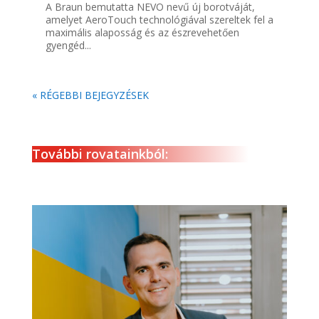
A Braun bemutatta NEVO nevű új borotváját,
amelyet AeroTouch technológiával szereltek fel a
maximális alaposság és az észrevehetően
gyengéd...
« RÉGEBBI BEJEGYZÉSEK
További rovatainkból: