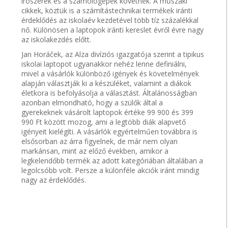
írószerek és a számológépek követnek. A műszaki
cikkek, köztük is a számítástechnikai termékek iránti
érdeklődés az iskolaév kezdetével több tíz százalékkal
nő. Különösen a laptopok iránti kereslet évről évre nagy
az iskolakezdés előtt.
Jan Horáček, az Alza divíziós igazgatója szerint a tipikus
iskolai laptopot ugyanakkor nehéz lenne definiálni,
mivel a vásárlók különböző igények és követelmények
alapján választják ki a készüléket, valamint a diákok
életkora is befolyásolja a választást. Általánosságban
azonban elmondható, hogy a szülők által a
gyerekeknek vásárolt laptopok értéke 99 900 és 399
990 Ft között mozog, ami a legtöbb diák alapvető
igényeit kielégíti. A vásárlók egyértelműen továbbra is
elsősorban az árra figyelnek, de már nem olyan
markánsan, mint az előző években, amikor a
legkelendőbb termék az adott kategóriában általában a
legolcsóbb volt. Persze a különféle akciók iránt mindig
nagy az érdeklődés.