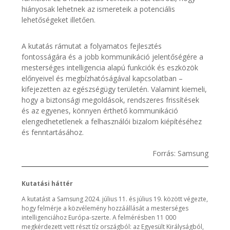
hiányosak lehetnek az ismereteik a potenciális
lehetőségeket illetően.
A kutatás rámutat a folyamatos fejlesztés
fontosságára és a jobb kommunikáció jelentőségére a
mesterséges intelligencia alapú funkciók és eszközök
előnyeivel és megbízhatóságával kapcsolatban –
kifejezetten az egészségügy területén. Valamint kiemeli,
hogy a biztonsági megoldások, rendszeres frissítések
és az egyenes, könnyen érthető kommunikáció
elengedhetetlenek a felhasználói bizalom kiépítéséhez
és fenntartásához.
Forrás: Samsung
Kutatási háttér
A kutatást a Samsung 2024. július 11. és július 19. között végezte,
hogy felmérje a közvélemény hozzáállását a mesterséges
intelligenciához Európa-szerte. A felmérésben 11 000
megkérdezett vett részt tíz országból: az Egyesült Királyságból,