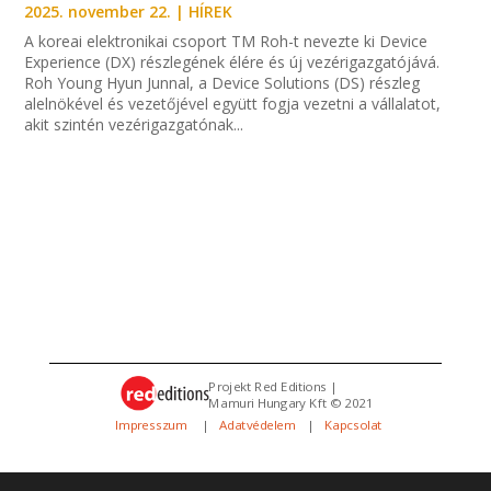
2025. november 22.
|
HÍREK
A koreai elektronikai csoport TM Roh-t nevezte ki Device
Experience (DX) részlegének élére és új vezérigazgatójává.
Roh Young Hyun Junnal, a Device Solutions (DS) részleg
alelnökével és vezetőjével együtt fogja vezetni a vállalatot,
akit szintén vezérigazgatónak...
Projekt Red Editions |
Mamuri Hungary Kft © 2021
Impresszum
|
Adatvédelem
|
Kapcsolat