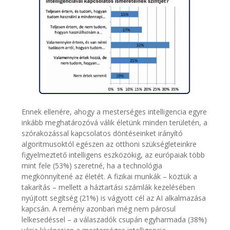
Ennek ellenére, ahogy a mesterséges intelligencia egyre
inkább meghatározóvá válik életünk minden területén, a
szórakozással kapcsolatos döntéseinket irányító
algoritmusoktól egészen az otthoni szükségleteinkre
figyelmeztető intelligens eszközökig, az európaiak több
mint fele (53%) szeretné, ha a technológia
megkönnyítené az életét. A fizikai munkák – köztük a
takarítás – mellett a háztartási számlák kezelésében
nyújtott segítség (21%) is vágyott cél az AI alkalmazása
kapcsán. A remény azonban még nem párosul
lelkesedéssel – a válaszadók csupán egyharmada (38%)