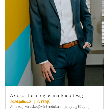
A Cosoritól a régiós márkaépítésig
2026.július.21
|
INTERJÚ
Amazon-kereskedőként indultak, ma pedig több,