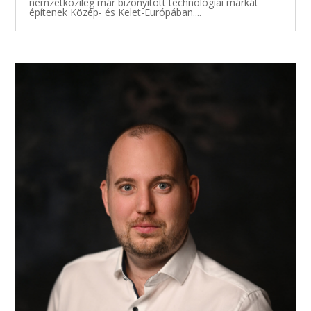
nemzetközileg már bizonyított technológiai márkát
építenek Közép- és Kelet-Európában....