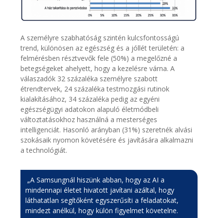
A személyre szabhatóság szintén kulcsfontosságú
trend, különösen az egészség és a jóllét területén: a
felmérésben résztvevők fele (50%) a megelőzné a
betegségeket ahelyett, hogy a kezelésre várna. A
válaszadók 32 százaléka személyre szabott
étrendtervek, 24 százaléka testmozgási rutinok
kialakításához, 34 százaléka pedig az egyéni
egészségügyi adatokon alapuló életmódbeli
változtatásokhoz használná a mesterséges
intelligenciát. Hasonló arányban (31%) szeretnék alvási
szokásaik nyomon követésére és javítására alkalmazni
a technológiát.
„A Samsungnál hiszünk abban, hogy az AI a
mindennapi életet hivatott javítani azáltal, hogy
láthatatlan segítőként egyszerűsíti a feladatokat,
mindezt anélkül, hogy külön figyelmet követelne.