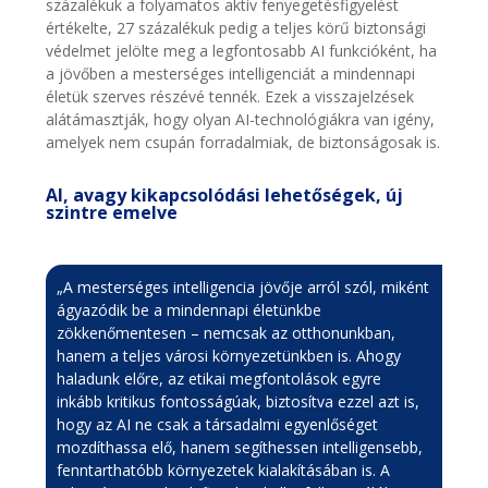
százalékuk a folyamatos aktív fenyegetésfigyelést
értékelte, 27 százalékuk pedig a teljes körű biztonsági
védelmet jelölte meg a legfontosabb AI funkcióként, ha
a jövőben a mesterséges intelligenciát a mindennapi
életük szerves részévé tennék. Ezek a visszajelzések
alátámasztják, hogy olyan AI-technológiákra van igény,
amelyek nem csupán forradalmiak, de biztonságosak is.
AI, avagy kikapcsolódási lehetőségek, új
szintre emelve
„A mesterséges intelligencia jövője arról szól, miként
ágyazódik be a mindennapi életünkbe
zökkenőmentesen – nemcsak az otthonunkban,
hanem a teljes városi környezetünkben is. Ahogy
haladunk előre, az etikai megfontolások egyre
inkább kritikus fontosságúak, biztosítva ezzel azt is,
hogy az AI ne csak a társadalmi egyenlőséget
mozdíthassa elő, hanem segíthessen intelligensebb,
fenntarthatóbb környezetek kialakításában is. A