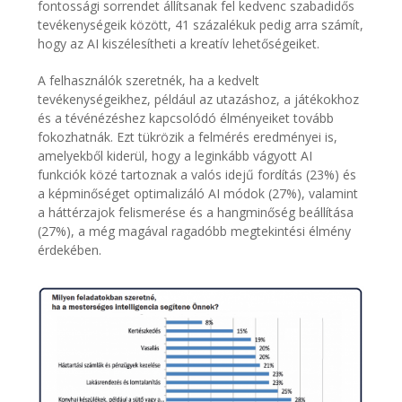
fontossági sorrendet állítsanak fel kedvenc szabadidős
tevékenységeik között, 41 százalékuk pedig arra számít,
hogy az AI kiszélesítheti a kreatív lehetőségeiket.
A felhasználók szeretnék, ha a kedvelt
tevékenységeikhez, például az utazáshoz, a játékokhoz
és a tévénézéshez kapcsolódó élményeiket tovább
fokozhatnák. Ezt tükrözik a felmérés eredményei is,
amelyekből kiderül, hogy a leginkább vágyott AI
funkciók közé tartoznak a valós idejű fordítás (23%) és
a képminőséget optimalizáló AI módok (27%), valamint
a háttérzajok felismerése és a hangminőség beállítása
(27%), a még magával ragadóbb megtekintési élmény
érdekében.