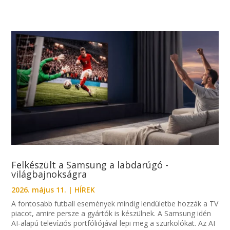
Felkészült a Samsung a labdarúgó -
világbajnokságra
2026. május 11.
|
HÍREK
A fontosabb futball események mindig lendületbe hozzák a TV
piacot, amire persze a gyártók is készülnek. A Samsung idén
AI-alapú televíziós portfóliójával lepi meg a szurkolókat. Az AI