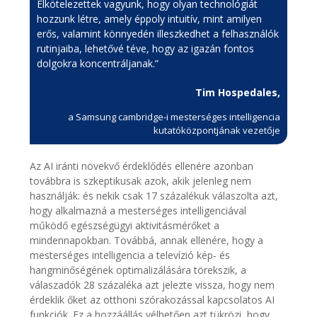
Elkötelezettek vagyunk, hogy olyan technológiát
hozzunk létre, amely éppoly intuitív, mint amilyen
erős, valamint könnyedén illeszkedhet a felhasználók
rutinjaiba, lehetővé téve, hogy az igazán fontos
dolgokra koncentráljanak.”
Tim Hospedales,
a Samsung cambridge-i mesterséges intelligencia
kutatóközpontjának vezetője
Az AI iránti növekvő érdeklődés ellenére azonban
továbbra is szkeptikusak azok, akik jelenleg nem
használják: és nekik csak 17 százalékuk válaszolta azt,
hogy alkalmazná a mesterséges intelligenciával
működő egészségügyi aktivitásmérőket a
mindennapokban. Továbbá, annak ellenére, hogy a
mesterséges intelligencia a televízió kép- és
hangminőségének optimalizálására törekszik, a
válaszadók 28 százaléka azt jelezte vissza, hogy nem
érdeklik őket az otthoni szórakozással kapcsolatos AI
funkciók. Ez a hozzáállás vélhetően azt tükrözi, hogy