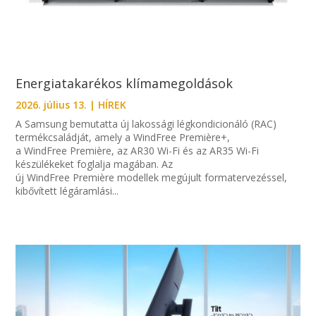
Energiatakarékos klímamegoldások
2026. július 13.
|
HÍREK
A Samsung bemutatta új lakossági légkondicionáló (RAC)
termékcsaládját, amely a WindFree Première+,
a WindFree Première, az AR30 Wi-Fi és az AR35 Wi-Fi
készülékeket foglalja magában. Az
új WindFree Première modellek megújult formatervezéssel,
kibővített légáramlási...