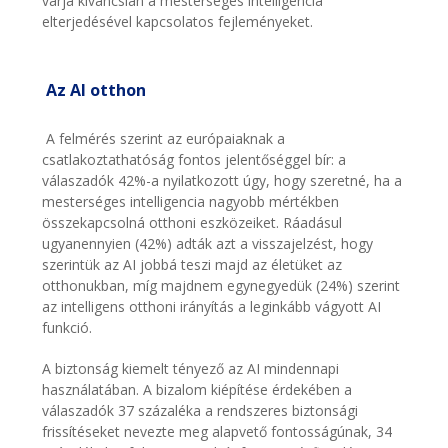
várja kíváncsian a mesterséges intelligencia
elterjedésével kapcsolatos fejleményeket.
Az AI otthon
A felmérés szerint az európaiaknak a
csatlakoztathatóság fontos jelentőséggel bír: a
válaszadók 42%-a nyilatkozott úgy, hogy szeretné, ha a
mesterséges intelligencia nagyobb mértékben
összekapcsolná otthoni eszközeiket. Ráadásul
ugyanennyien (42%) adták azt a visszajelzést, hogy
szerintük az AI jobbá teszi majd az életüket az
otthonukban, míg majdnem egynegyedük (24%) szerint
az intelligens otthoni irányítás a leginkább vágyott AI
funkció.
A biztonság kiemelt tényező az AI mindennapi
használatában. A bizalom kiépítése érdekében a
válaszadók 37 százaléka a rendszeres biztonsági
frissítéseket nevezte meg alapvető fontosságúnak, 34