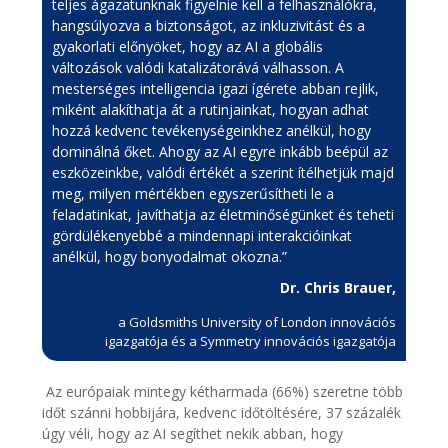
teljes ágazatunknak figyelnie kell a felhasználókra,
hangsúlyozva a biztonságot, az inkluzivitást és a
gyakorlati előnyöket, hogy az AI a globális
változások valódi katalizátorává válhasson. A
mesterséges intelligencia igazi ígérete abban rejlik,
miként alakíthatja át a rutinjainkat, hogyan adhat
hozzá kedvenc tevékenységeinkhez anélkül, hogy
dominálná őket. Ahogy az AI egyre inkább beépül az
eszközeinkbe, valódi értékét a szerint ítélhetjük majd
meg, milyen mértékben egyszerűsítheti le a
feladatinkat, javíthatja az életminőségünket és teheti
gördülékenyebbé a mindennapi interakcióinkat
anélkül, hogy bonyodalmat okozna.”
Dr. Chris Brauer,
a Goldsmiths University of London innovációs
igazgatója és a Symmetry innovációs igazgatója
Az európaiak mintegy kétharmada (66%) szeretne több
időt szánni hobbijára, kedvenc időtöltésére, 37 százalék
úgy véli, hogy az AI segíthet nekik abban, hogy