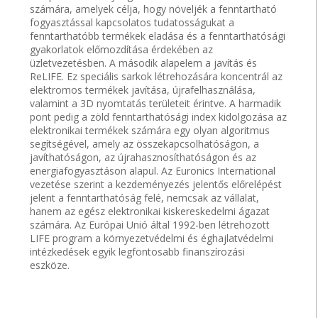
számára, amelyek célja, hogy növeljék a fenntartható
fogyasztással kapcsolatos tudatosságukat a
fenntarthatóbb termékek eladása és a fenntarthatósági
gyakorlatok előmozdítása érdekében az
üzletvezetésben. A második alapelem a javítás és
ReLIFE. Ez speciális sarkok létrehozására koncentrál az
elektromos termékek javítása, újrafelhasználása,
valamint a 3D nyomtatás területeit érintve. A harmadik
pont pedig a zöld fenntarthatósági index kidolgozása az
elektronikai termékek számára egy olyan algoritmus
segítségével, amely az összekapcsolhatóságon, a
javíthatóságon, az újrahasznosíthatóságon és az
energiafogyasztáson alapul. Az Euronics International
vezetése szerint a kezdeményezés jelentős előrelépést
jelent a fenntarthatóság felé, nemcsak az vállalat,
hanem az egész elektronikai kiskereskedelmi ágazat
számára. Az Európai Unió által 1992-ben létrehozott
LIFE program a környezetvédelmi és éghajlatvédelmi
intézkedések egyik legfontosabb finanszírozási
eszköze.