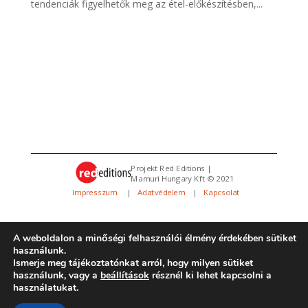
tendenciák figyelhetők meg az étel-előkészítésben,...
Projekt Red Editions |
Mamuri Hungary Kft © 2021
Impresszum
|
Adatvédelem
|
Kapcsolat
A weboldalon a minőségi felhasználói élmény érdekében sütiket
használunk.
Ismerje meg tájékoztatónkat arról, hogy milyen sütiket
használunk, vagy a
beállítások
résznél ki lehet kapcsolni a
használatukat.
Minden jog fenntartva. Az oldalt üzemelteti a
REMOT
|
Design:
REMOT