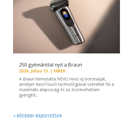
250 gyémánttal nyit a Braun
2026. július 15.
|
HÍREK
A Braun bemutatta NEVO nevű új borotváját,
amelyet AeroTouch technológiával szereltek fel a
maximális alaposság és az észrevehetően
gyengéd...
« RÉGEBBI BEJEGYZÉSEK