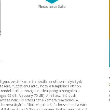
ligens beltéri kamerája ideális az otthoni helyiségek
sére, függetlenül attól, hogy a tulajdonos otthon,
 rendelkezik, a mozgás mellett pedig a hangokra is
Magas 65 dB, Alacsony 75 dB). A felhasználó push
nyitása nélkül is értesülhet a kamera reakcióiról. A
 kamera átjáró nélkül telepíthető, és közvetlenül a WiFi
2,4 GHz-es és az 5 GHz-es frekvenciákat is támogatja. A