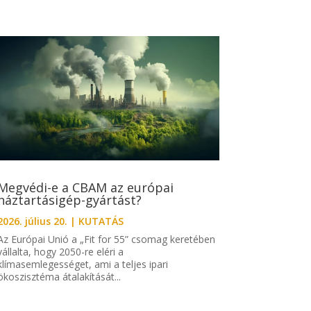
Megvédi-e a CBAM az európai
háztartásigép-gyártást?
2026. július 20.
|
KUTATÁS
Az Európai Unió a „Fit for 55” csomag keretében
vállalta, hogy 2050-re eléri a
klímasemlegességet, ami a teljes ipari
ökoszisztéma átalakítását...