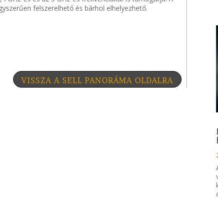
szerűen felszerelhető és bárhol elhelyezhető.
VISSZA A SELL PANORÁMA OLDALRA