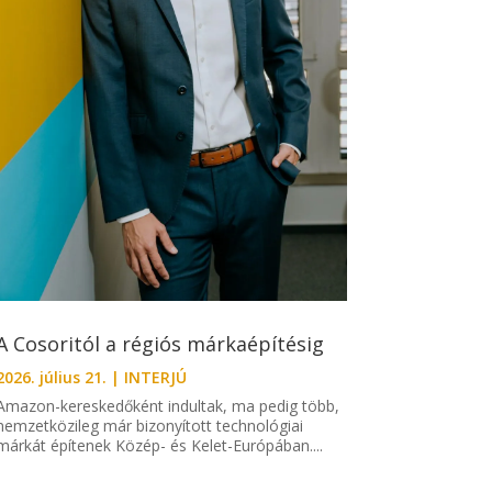
A Cosoritól a régiós márkaépítésig
2026. július 21.
|
INTERJÚ
Amazon-kereskedőként indultak, ma pedig több,
nemzetközileg már bizonyított technológiai
márkát építenek Közép- és Kelet-Európában....