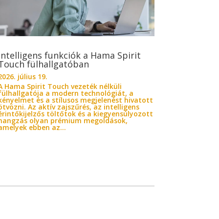
Intelligens funkciók a Hama Spirit
Touch fülhallgatóban
2026. július 19.
A Hama Spirit Touch vezeték nélküli
fülhallgatója a modern technológiát, a
kényelmet és a stílusos megjelenést hivatott
ötvözni. Az aktív zajszűrés, az intelligens
érintőkijelzős töltőtok és a kiegyensúlyozott
hangzás olyan prémium megoldások,
amelyek ebben az...