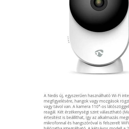
A Nedis új, egyszerűen használható Wi-Fi intel
megfigyelésére, hangok vagy mozgások rögzíté
vagy távol van. A kamera 110°-os látószöggel
reagál. Két érzékenységi szint választható (
értesítést is beállíthat, így az alkalmazás meg
mikrofonnal és hangszóróval is felszerelt WiFi
hálózatba integrálható. A kétsávos modell a 