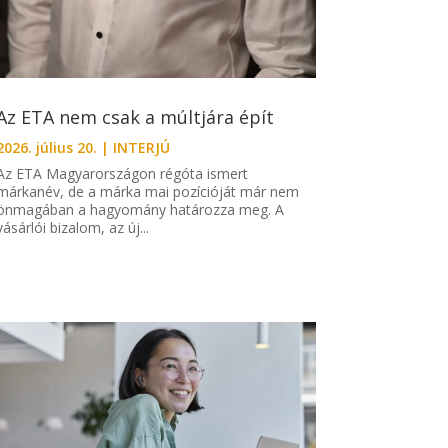
Az ETA nem csak a múltjára épít
2026. július 20.
|
INTERJÚ
Az ETA Magyarországon régóta ismert
márkanév, de a márka mai pozícióját már nem
önmagában a hagyomány határozza meg. A
vásárlói bizalom, az új...