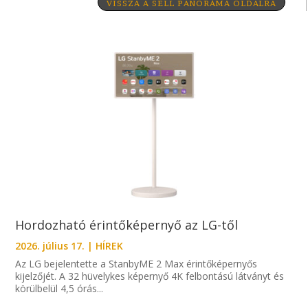
VISSZA A SELL PANORÁMA OLDALRA
Hordozható érintőképernyő az LG-től
2026. július 17.
|
HÍREK
Az LG bejelentette a StanbyME 2 Max érintőképernyős
kijelzőjét. A 32 hüvelykes képernyő 4K felbontású látványt és
körülbelül 4,5 órás...