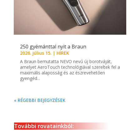
250 gyémánttal nyit a Braun
2026. július 15.
|
HÍREK
A Braun bemutatta NEVO nevű új borotváját,
amelyet AeroTouch technológiával szereltek fel a
maximális alaposság és az észrevehetően
gyengéd...
« RÉGEBBI BEJEGYZÉSEK
További rovatainkból: