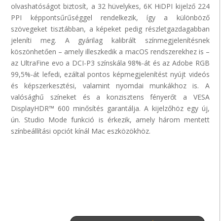
olvashatóságot biztosít, a 32 hüvelykes, 6K
HiDPI
kijelző 224
PPI képpontsűrűséggel rendelkezik, így a különböző
szövegeket tisztábban, a képeket pedig részletgazdagabban
jeleníti meg. A
gyárilag
kalibrált színmegjelenítésnek
köszönhetően – amely illeszkedik a
macOS
rendszerekhez is –
az
UltraFine
evo
a DCI-P3 színskála 98%-át és az Adobe RGB
99,5%-át lefedi, ezáltal pontos képmegjelenítést nyújt videós
és képszerkesztési, valamint nyomdai munkákhoz is. A
valósághű színeket és a konzisztens fényerőt a VESA
DisplayHDR
™ 600 minősítés garantálja. A kijelzőhöz egy új,
ún.
Studio
Mode
funkció is érkezik, amely három mentett
színbeállítási opciót kínál Mac eszközökhöz.