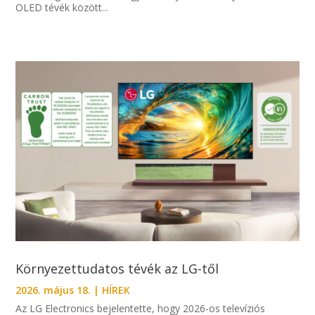
OLED tévék között...
Környezettudatos tévék az LG-től
2026. május 18.
|
HÍREK
Az LG Electronics bejelentette, hogy 2026-os televíziós