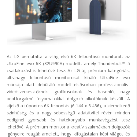
Az LG bemutatta a világ első 6K felbontású
monitorát
, az
UltraFine
evo
6K (32U990A) modellt, amely
Thunderbolt
™ 5
csatlakozást is lehetővé tesz. Az LG új, prémium kategóriás,
ultranagy felbontású monitorokat kínáló
UltraFine
evo
márkája alatt debütáló modell elsősorban professzionális
videószerkesztőknek, grafikusoknak és hasonló, nagy
adatforgalmú folyamatokkal dolgozó alkotóknak készült. A
kijelző a tűpontos 6K felbontás (6 144 x 3 456), a kiemelkedő
színhűség és a nagy sebességű adatátvitel révén minden
eddiginél gyorsabb és hatékonyabb munkavégzést tesz
lehetővé. A prémium monitor a kreatív szakmákban dolgozók
igényeire reagál: amellett, hogy kifogástalan képi világot és