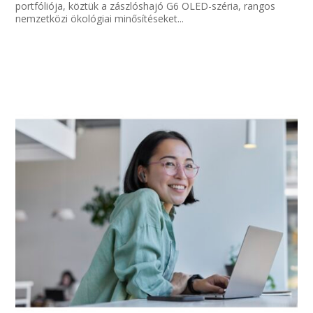
portfóliója, köztük a zászlóshajó G6 OLED-széria, rangos
nemzetközi ökológiai minősítéseket...