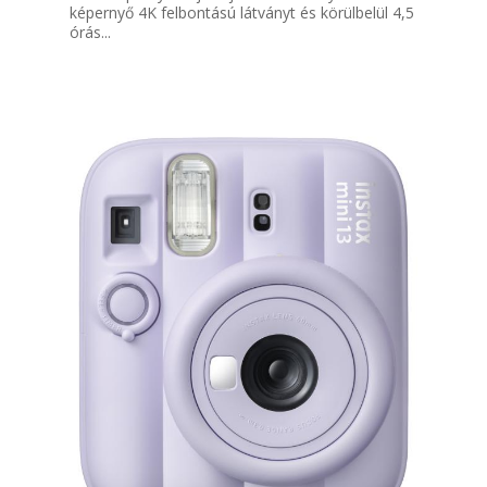
képernyő 4K felbontású látványt és körülbelül 4,5
órás...