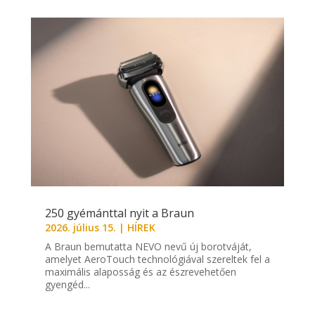
250 gyémánttal nyit a Braun
2026. július 15.
|
HÍREK
A Braun bemutatta NEVO nevű új borotváját,
amelyet AeroTouch technológiával szereltek fel a
maximális alaposság és az észrevehetően
gyengéd...