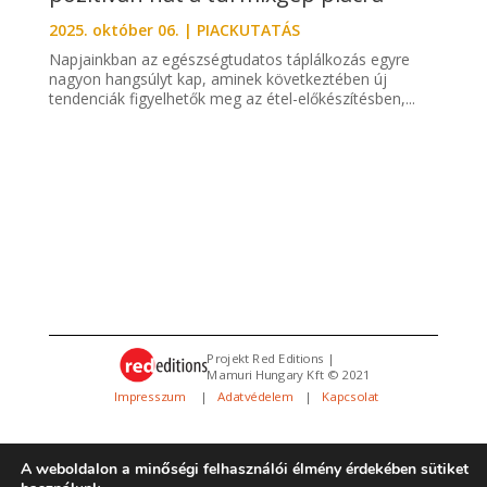
2025. október 06.
|
PIACKUTATÁS
Napjainkban az egészségtudatos táplálkozás egyre
nagyon hangsúlyt kap, aminek következtében új
tendenciák figyelhetők meg az étel-előkészítésben,...
Projekt Red Editions |
Mamuri Hungary Kft © 2021
Impresszum
|
Adatvédelem
|
Kapcsolat
A weboldalon a minőségi felhasználói élmény érdekében sütiket