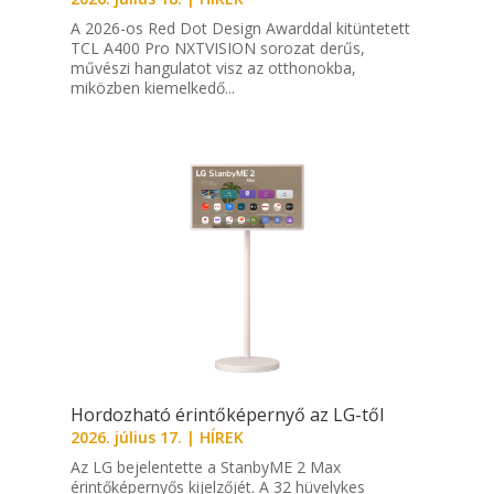
A 2026-os Red Dot Design Awarddal kitüntetett
TCL A400 Pro NXTVISION sorozat derűs,
művészi hangulatot visz az otthonokba,
miközben kiemelkedő...
Hordozható érintőképernyő az LG-től
2026. július 17.
|
HÍREK
Az LG bejelentette a StanbyME 2 Max
érintőképernyős kijelzőjét. A 32 hüvelykes