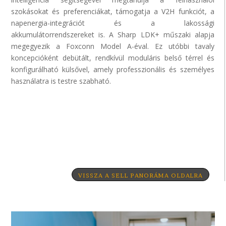
szokásokat és preferenciákat, támogatja a V2H funkciót, a
napenergia-integrációt és a lakossági
akkumulátorrendszereket is. A Sharp LDK+ műszaki alapja
megegyezik a
Foxconn
Model
A-
éval
. Ez utóbbi tavaly
koncepcióként debütált, rendkívül moduláris belső térrel és
konfigurálható külsővel, amely professzionális és személyes
használatra is testre szabható.
VISSZA A SELL PANORÁMA OLDALRA