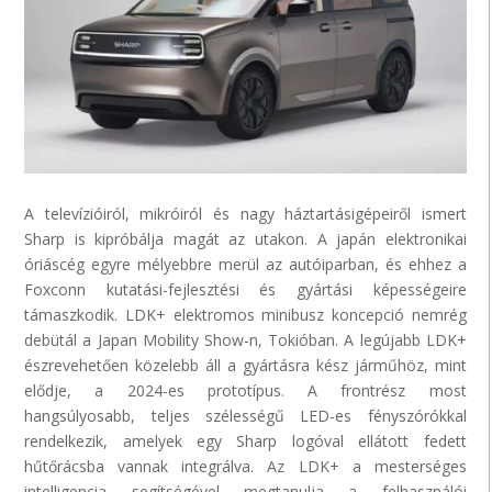
A televízióiról,
mikróiról
és nagy
háztartásigépeiről
ismert
Sharp is kipróbálja magát az utakon. A japán elektronikai
óriáscég egyre mélyebbre merül az autóiparban, és ehhez a
Foxconn
kutatási-fejlesztési és gyártási képességeire
támaszkodik. LDK+ elektromos minibusz koncepció nemrég
debütál a
Japan
Mobility
Show-n, Tokióban. A legújabb LDK+
észrevehetően közelebb áll a gyártásra kész járműhöz, mint
elődje, a 2024-es prototípus. A frontrész most
hangsúlyosabb, teljes szélességű LED-es fényszórókkal
rendelkezik, amelyek egy Sharp logóval ellátott fedett
hűtőrácsba vannak integrálva. Az LDK+ a mesterséges
intelligencia segítségével megtanulja a felhasználói