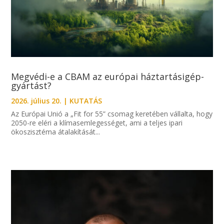
Megvédi-e a CBAM az európai háztartásigép-
gyártást?
2026. július 20.
|
KUTATÁS
Az Európai Unió a „Fit for 55” csomag keretében vállalta, hogy
2050-re eléri a klímasemlegességet, ami a teljes ipari
ökoszisztéma átalakítását...