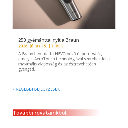
250 gyémánttal nyit a Braun
2026. július 15.
|
HÍREK
A Braun bemutatta NEVO nevű új borotváját,
amelyet AeroTouch technológiával szereltek fel a
maximális alaposság és az észrevehetően
gyengéd...
« RÉGEBBI BEJEGYZÉSEK
További rovatainkból: