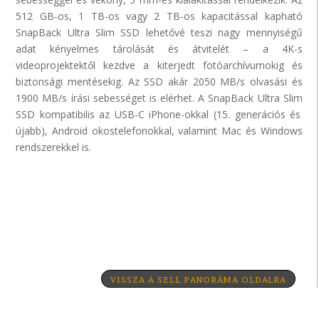
512 GB-os, 1 TB-os vagy 2 TB-os kapacitással kapható
SnapBack
Ultra
Slim
SSD lehetővé teszi nagy mennyiségű
adat kényelmes tárolását és átvitelét – a 4K-s
videoprojektektől
kezdve a kiterjedt fotóarchívumokig és
biztonsági mentésekig. Az SSD akár 2050 MB/s olvasási és
1900 MB/s írási sebességet is elérhet. A
SnapBack
Ultra
Slim
SSD kompatibilis az USB-C iPhone-okkal (15. generációs és
újabb), Android okostelefonokkal, valamint Mac és Windows
rendszerekkel is.
VISSZA A SELL PANORÁMA OLDALRA