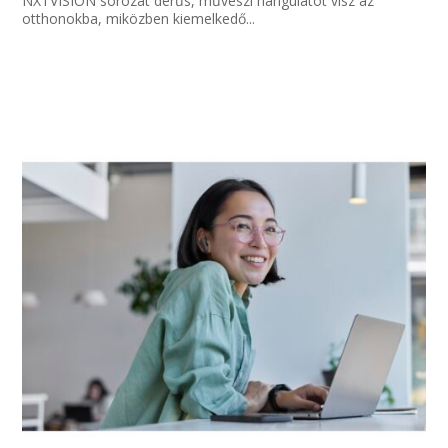
NXTVISION sorozat derűs, művészi hangulatot visz az
otthonokba, miközben kiemelkedő...