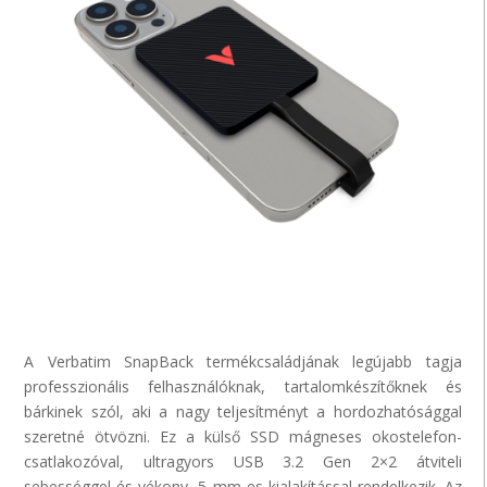
A
Verbatim
SnapBack
termékcsaládjának legújabb tagja
professzionális felhasználóknak, tartalomkészítőknek és
bárkinek szól, aki a nagy teljesítményt a hordozhatósággal
szeretné ötvözni. Ez a külső SSD mágneses okostelefon-
csatlakozóval, ultragyors USB 3.2
Gen
2×2 átviteli
sebességgel és vékony, 5 mm-es kialakítással rendelkezik. Az