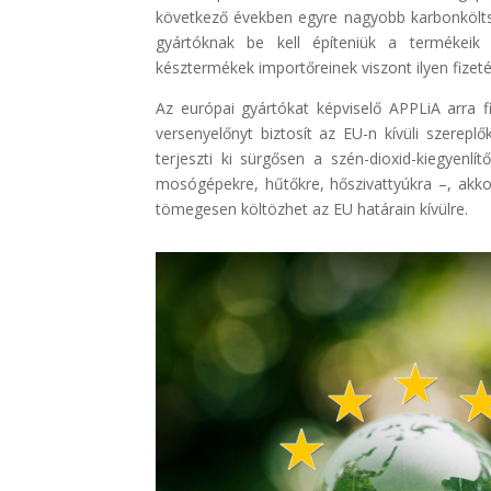
következő években egyre nagyobb karbonkölt
gyártóknak be kell építeniük a termékeik 
késztermékek importőreinek viszont ilyen fizeté
Az európai gyártókat képviselő APPLiA arra f
versenyelőnyt biztosít az EU-n kívüli szerep
terjeszti ki sürgősen a szén-dioxid-kiegyen
mosógépekre, hűtőkre, hőszivattyúkra –, akko
tömegesen költözhet az EU határain kívülre.