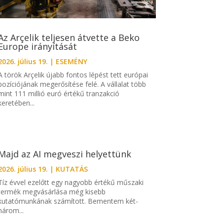
Az Arçelik teljesen átvette a Beko
Europe irányítását
2026. július 19.
|
ESEMÉNY
A török Arçelik újabb fontos lépést tett európai
pozíciójának megerősítése felé. A vállalat több
mint 111 millió euró értékű tranzakció
keretében...
Majd az AI megveszi helyettünk
2026. július 19.
|
KUTATÁS
Tíz évvel ezelőtt egy nagyobb értékű műszaki
termék megvásárlása még kisebb
kutatómunkának számított. Bementem két-
három...