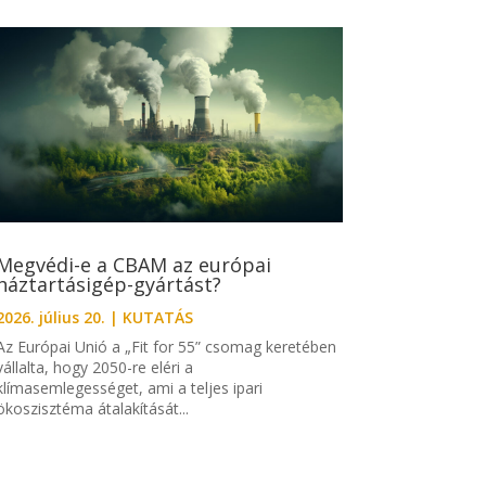
Megvédi-e a CBAM az európai
háztartásigép-gyártást?
2026. július 20.
|
KUTATÁS
Az Európai Unió a „Fit for 55” csomag keretében
vállalta, hogy 2050-re eléri a
klímasemlegességet, ami a teljes ipari
ökoszisztéma átalakítását...