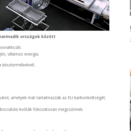
 harmadik országok között
vonatkozik:
én, villamos energia.
a késztermékeknél.
sárol, amelyek már tartalmazzák az EU karbonköltségét;
kibocsátási kvóták fokozatosan megszűnnek.