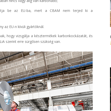
ában nincs vagy alig van karbonadó;
hatja be az EU-ba, mert a CBAM nem terjed ki a
y az EU-n kívüli gyártóknál.
gnak, hogy vizsgálja a késztermékek karbonkockázatát, és
LiA szerint erre sürgősen szükség van.