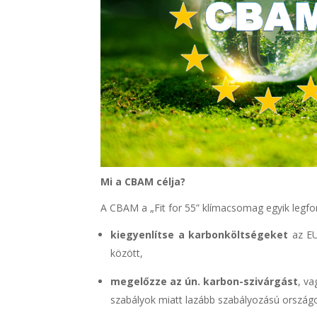
Mi a CBAM célja?
A CBAM a „Fit for 55” klímacsomag egyik legfo
kiegyenlítse a karbonköltségeket
az EU
között,
megelőzze az ún. karbon-szivárgást
, va
szabályok miatt lazább szabályozású országo