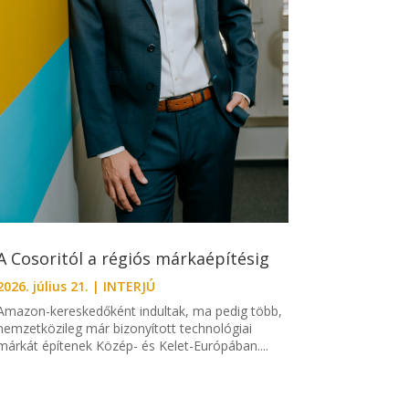
A Cosoritól a régiós márkaépítésig
2026. július 21.
|
INTERJÚ
Amazon-kereskedőként indultak, ma pedig több,
nemzetközileg már bizonyított technológiai
márkát építenek Közép- és Kelet-Európában....