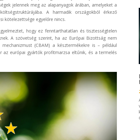
ségek jelennek meg az alapanyagok árában, amelyeket a
költségstruktúrájába. A harmadik országokból érkező
si kötelezettsége egyelőre nincs.
igyelmeztet, hogy ez fenntarthatatlan és tisztességtelen
lőknek. A szövetség szerint, ha az Európai Bizottság nem
lítő mechanizmust (CBAM) a késztermékekre is – például
r az európai gyártók profitmarzsa eltűnik, és a termelés