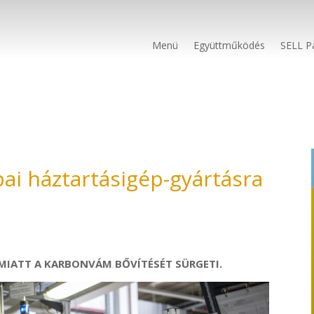
Menü
Együttműködés
SELL P
pai háztartásigép-gyártásra
MIATT A KARBONVÁM BŐVÍTÉSÉT SÜRGETI.