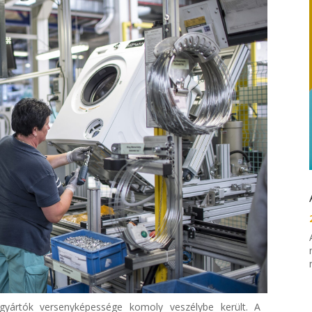
gyártók versenyképessége komoly veszélybe került. A