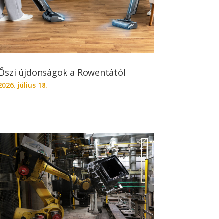
Őszi újdonságok a Rowentától
2026. július 18.