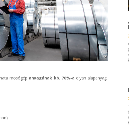
tomata mosógép
anyagának kb. 70%-a
olyan alapanyag,
kban)