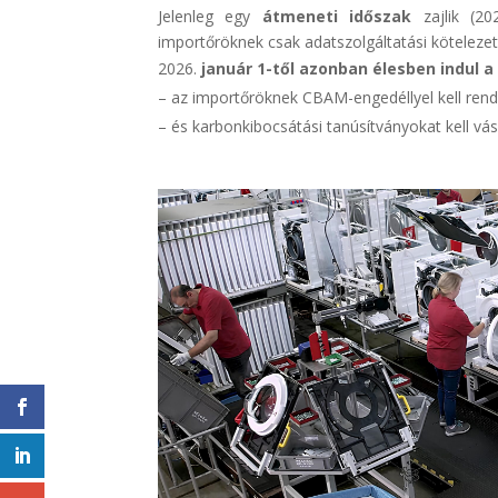
Jelenleg egy
átmeneti időszak
zajlik (20
importőröknek csak adatszolgáltatási kötelezet
január 1-től azonban élesben indul a
– az importőröknek CBAM-engedéllyel kell rend
– és karbonkibocsátási tanúsítványokat kell vá