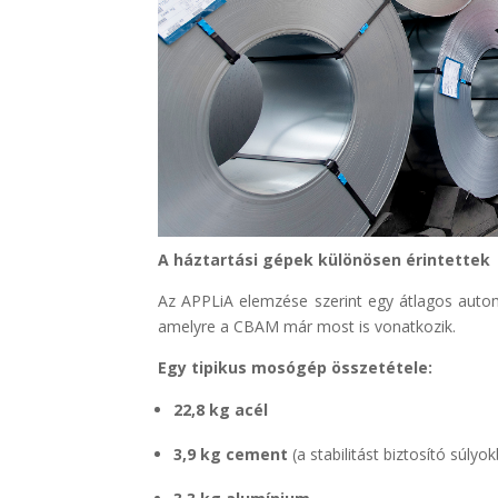
A háztartási gépek különösen érintettek
Az APPLiA elemzése szerint egy átlagos au
amelyre a CBAM már most is vonatkozik.
Egy tipikus mosógép összetétele:
22,8 kg acél
3,9 kg cement
(a stabilitást biztosító súlyo