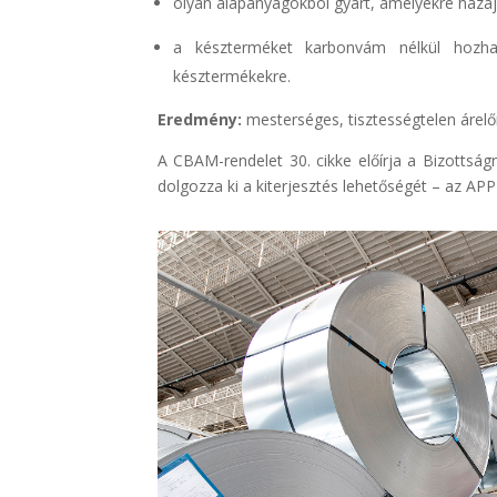
olyan alapanyagokból gyárt, amelyekre hazáj
a készterméket karbonvám nélkül hoz
késztermékekre.
Eredmény:
mesterséges, tisztességtelen árelőn
A CBAM-rendelet 30. cikke előírja a Bizottsá
dolgozza ki a kiterjesztés lehetőségét – az APP