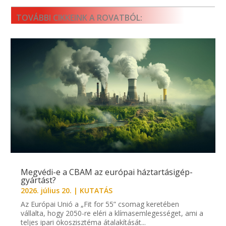
TOVÁBBI CIKKEINK A ROVATBÓL:
Megvédi-e a CBAM az európai háztartásigép-
gyártást?
2026. július 20.
|
KUTATÁS
Az Európai Unió a „Fit for 55” csomag keretében
vállalta, hogy 2050-re eléri a klímasemlegességet, ami a
teljes ipari ökoszisztéma átalakítását...