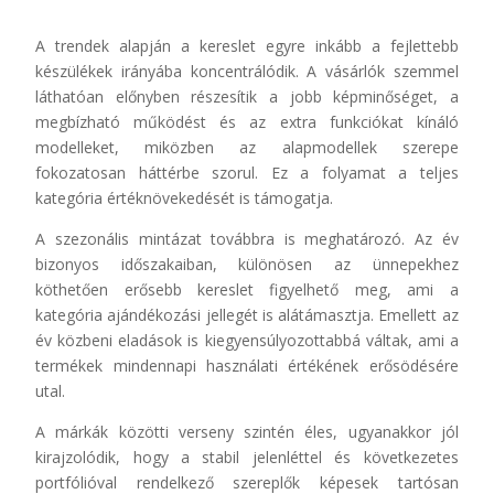
A trendek alapján a kereslet egyre inkább a fejlettebb
készülékek irányába koncentrálódik. A vásárlók szemmel
láthatóan előnyben részesítik a jobb képminőséget, a
megbízható működést és az extra funkciókat kínáló
modelleket, miközben az alapmodellek szerepe
fokozatosan háttérbe szorul. Ez a folyamat a teljes
kategória értéknövekedését is támogatja.
A szezonális mintázat továbbra is meghatározó. Az év
bizonyos időszakaiban, különösen az ünnepekhez
köthetően erősebb kereslet figyelhető meg, ami a
kategória ajándékozási jellegét is alátámasztja. Emellett az
év közbeni eladások is kiegyensúlyozottabbá váltak, ami a
termékek mindennapi használati értékének erősödésére
utal.
A márkák közötti verseny szintén éles, ugyanakkor jól
kirajzolódik, hogy a stabil jelenléttel és következetes
portfólióval rendelkező szereplők képesek tartósan