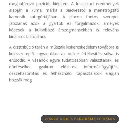
meghatározó pozíciót kiépíteni. A friss piaci eredmények
alapján a 70mai márka a piacvezető a menetrögzítő
kamerák kategóriájában. A piacon fontos szerepet
játszanak azok a gyártók és forgalmazók, amelyek
képesek a különböző árszegmensekben is releváns
kínálatot biztosítani.
A disztribúció terén a műszaki kiskereskedelem továbbra is
kulcsszereplő, ugyanakkor az online értékesítés súlya is
erősödik. A vásárlók egyre tudatosabban választanak, és
döntéseiket gyakran előzetes információgyűjtés,
összehasonlítás és felhasználói tapasztalatok alapján
hozzák meg.
VISSZA A SELL PANORÁMA OLDALRA