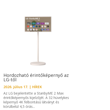
Hordozható érintőképernyő az
LG-től
2026. július 17.
|
HÍREK
Az LG bejelentette a StanbyME 2 Max
érintőképernyős kijelzőjét. A 32 hüvelykes
képernyő 4K felbontású látványt és
körülbelül 4,5 órás...