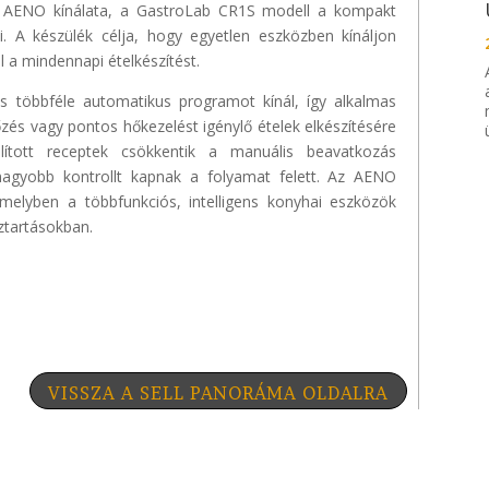
az AENO kínálata, a GastroLab CR1S modell a kompakt
zi. A készülék célja, hogy egyetlen eszközben kínáljon
l a mindennapi ételkészítést.
s többféle automatikus programot kínál, így alkalmas
őzés vagy pontos hőkezelést igénylő ételek elkészítésére
llított receptek csökkentik a manuális beavatkozás
nagyobb kontrollt kapnak a folyamat felett. Az AENO
amelyben a többfunkciós, intelligens konyhai eszközök
ztartásokban.
VISSZA A SELL PANORÁMA OLDALRA