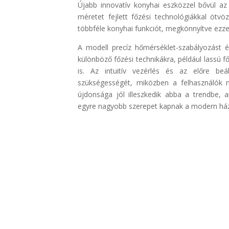
Újabb innovatív konyhai eszközzel bővül 
méretet fejlett főzési technológiákkal ötvö
többféle konyhai funkciót, megkönnyítve ezze
A modell precíz hőmérséklet-szabályozást é
különböző főzési technikákra, például lassú f
is. Az intuitív vezérlés és az előre beá
szükségességét, miközben a felhasználók 
újdonsága jól illeszkedik abba a trendbe, 
egyre nagyobb szerepet kapnak a modern há