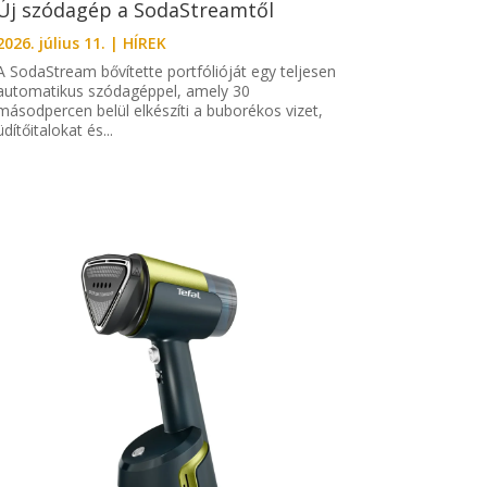
Új szódagép a SodaStreamtől
2026. július 11.
|
HÍREK
A SodaStream bővítette portfólióját egy teljesen
automatikus szódagéppel, amely 30
másodpercen belül elkészíti a buborékos vizet,
üdítőitalokat és...