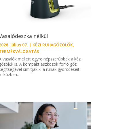
Vasalódeszka nélkül
2026. július 07.
|
KÉZI RUHAGŐZÖLŐK
,
TERMÉKVÁLOGATÁS
A vasalók mellett egyre népszerűbbek a kézi
gőzölők is. A kompakt eszközök forró gőz
segítségével simítják ki a ruhák gyűrődéseit,
miközben...