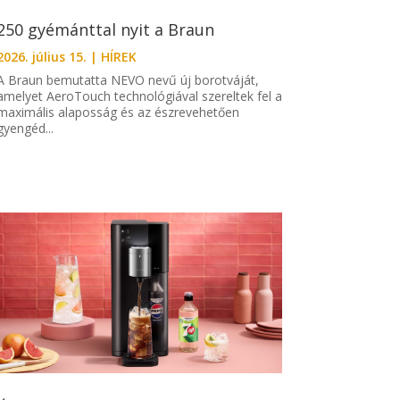
250 gyémánttal nyit a Braun
2026. július 15.
|
HÍREK
A Braun bemutatta NEVO nevű új borotváját,
amelyet AeroTouch technológiával szereltek fel a
maximális alaposság és az észrevehetően
gyengéd...