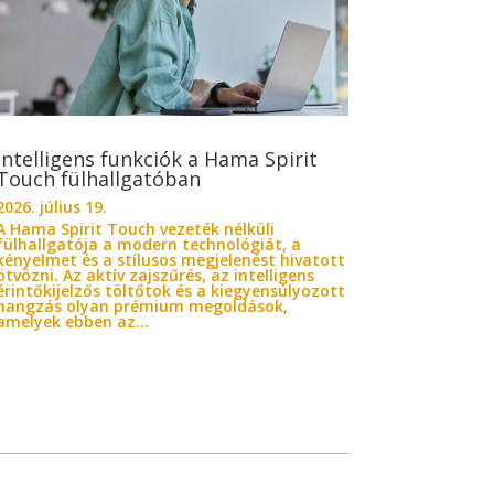
Intelligens funkciók a Hama Spirit
Touch fülhallgatóban
2026. július 19.
A Hama Spirit Touch vezeték nélküli
fülhallgatója a modern technológiát, a
kényelmet és a stílusos megjelenést hivatott
ötvözni. Az aktív zajszűrés, az intelligens
érintőkijelzős töltőtok és a kiegyensúlyozott
hangzás olyan prémium megoldások,
amelyek ebben az...