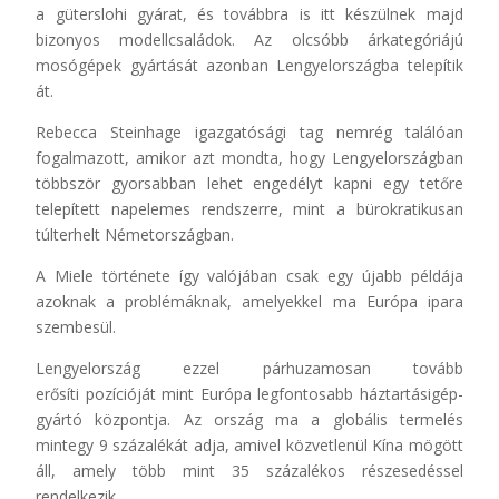
a güterslohi gyárat, és továbbra is itt készülnek majd
bizonyos modellcsaládok. Az olcsóbb árkategóriájú
mosógépek gyártását azonban Lengyelországba telepítik
át.
Rebecca Steinhage igazgatósági tag nemrég találóan
fogalmazott, amikor azt mondta, hogy Lengyelországban
többször gyorsabban lehet engedélyt kapni egy tetőre
telepített napelemes rendszerre, mint a bürokratikusan
túlterhelt Németországban.
A Miele története így valójában csak egy újabb példája
azoknak a problémáknak, amelyekkel ma Európa ipara
szembesül.
Lengyelország ezzel párhuzamosan tovább
erősíti pozícióját mint Európa legfontosabb háztartásigép-
gyártó központja. Az ország ma a globális termelés
mintegy 9 százalékát adja, amivel közvetlenül Kína mögött
áll, amely több mint 35 százalékos részesedéssel
rendelkezik.