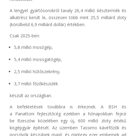
A lengyel gyártósorokról tavaly 26,4 millió késztermék és
alkatrész került le, összesen több mint 25,5 milliárd zloty
(körülbelül 6,9 milliárd dollár) értékben.
Csak 2025-ben:
5,8 millió mosógép,
5,4 millió mosogatógép,
2,5 millió hűtőszekrény,
3,7 millió főzőkészülék
készült az országban.
A befektetések továbbra is érkeznek. A BSH és
a Panattoni fejlesztőcég ezekben a hónapokban fejezi
be Rzeszów közelében egy új, 600 millió zloty értékű
kisgépgyár építését. Az üzemben Tassimo kávéfőzők és
porszívók készülnek majd, és mintegy ezer embernek ad