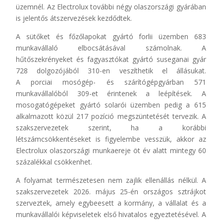
üzemnél. Az Electrolux további négy olaszországi gyárában
is jelentős átszervezések kezdődtek.
A sütőket és főzőlapokat gyártó forlii üzemben 683
munkavállaló elbocsátásával számolnak. A
hűtőszekrényeket és fagyasztókat gyártó suseganai gyár
728 dolgozójából 310-en veszíthetik el állásukat.
A porciai mosógép- és szárítógépgyárban 571
munkavállalóból 309-et érintenek a leépítések. A
mosogatógépeket gyártó solarói üzemben pedig a 615
alkalmazott közül 217 pozíció megszüntetését tervezik. A
szakszervezetek szerint, ha a korábbi
létszámcsökkentéseket is figyelembe vesszük, akkor az
Electrolux olaszországi munkaereje öt év alatt mintegy 60
százalékkal csökkenhet.
A folyamat természetesen nem zajlik ellenállás nélkül. A
szakszervezetek 2026. május 25-én országos sztrájkot
szerveztek, amely egybeesett a kormány, a vállalat és a
munkavállalói képviseletek első hivatalos egyeztetésével. A