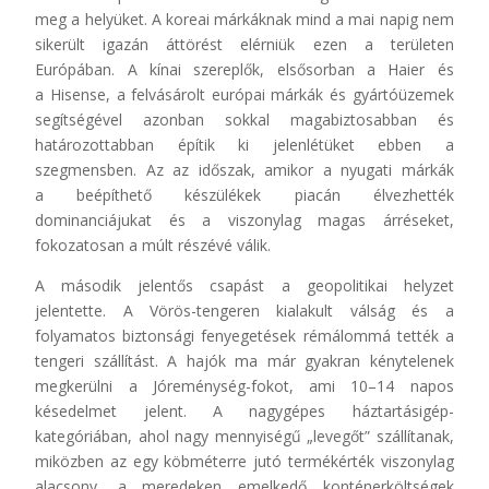
meg a helyüket. A koreai márkáknak mind a mai napig nem
sikerült igazán áttörést elérniük ezen a területen
Európában. A kínai szereplők, elsősorban a Haier és
a Hisense, a felvásárolt európai márkák és gyártóüzemek
segítségével azonban sokkal magabiztosabban és
határozottabban építik ki jelenlétüket ebben a
szegmensben. Az az időszak, amikor a nyugati márkák
a beépíthető készülékek piacán élvezhették
dominanciájukat és a viszonylag magas árréseket,
fokozatosan a múlt részévé válik.
A második jelentős csapást a geopolitikai helyzet
jelentette. A Vörös-tengeren kialakult válság és a
folyamatos biztonsági fenyegetések rémálommá tették a
tengeri szállítást. A hajók ma már gyakran kénytelenek
megkerülni a Jóreménység-fokot, ami 10–14 napos
késedelmet jelent. A nagygépes háztartásigép-
kategóriában, ahol nagy mennyiségű „levegőt” szállítanak,
miközben az egy köbméterre jutó termékérték viszonylag
alacsony, a meredeken emelkedő konténerköltségek