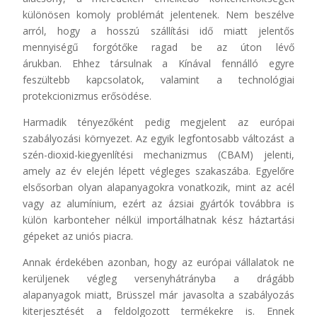
különösen komoly problémát jelentenek. Nem beszélve
arról, hogy a hosszú szállítási idő miatt jelentős
mennyiségű forgótőke ragad be az úton lévő
árukban. Ehhez társulnak a Kínával fennálló egyre
feszültebb kapcsolatok, valamint a technológiai
protekcionizmus erősödése.
Harmadik tényezőként pedig megjelent az európai
szabályozási környezet. Az egyik legfontosabb változást a
szén-dioxid-kiegyenlítési mechanizmus (CBAM) jelenti,
amely az év elején lépett végleges szakaszába. Egyelőre
elsősorban olyan alapanyagokra vonatkozik, mint az acél
vagy az alumínium, ezért az ázsiai gyártók továbbra is
külön karbonteher nélkül importálhatnak kész háztartási
gépeket az uniós piacra.
Annak érdekében azonban, hogy az európai vállalatok ne
kerüljenek végleg versenyhátrányba a drágább
alapanyagok miatt, Brüsszel már javasolta a szabályozás
kiterjesztését a feldolgozott termékekre is. Ennek