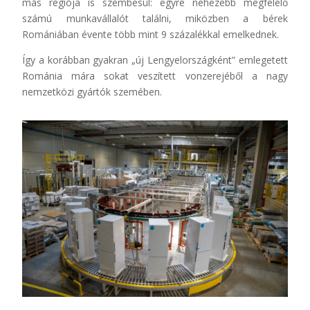
más régiója is szembesül: egyre nehezebb megfelelő
számú munkavállalót találni, miközben a bérek
Romániában évente több mint 9 százalékkal emelkednek.
Így a korábban gyakran „új Lengyelországként” emlegetett
Románia mára sokat veszített vonzerejéből a nagy
nemzetközi gyártók szemében.