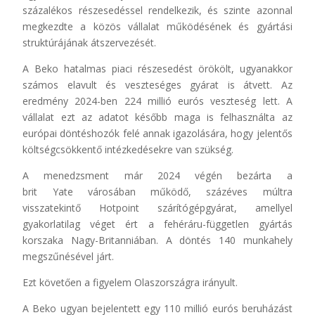
százalékos részesedéssel rendelkezik, és szinte azonnal
megkezdte a közös vállalat működésének és gyártási
struktúrájának átszervezését.
A Beko hatalmas piaci részesedést örökölt, ugyanakkor
számos elavult és veszteséges gyárat is átvett. Az
eredmény 2024-ben 224 millió eurós veszteség lett. A
vállalat ezt az adatot később maga is felhasználta az
európai döntéshozók felé annak igazolására, hogy jelentős
költségcsökkentő intézkedésekre van szükség.
A menedzsment már 2024 végén bezárta a
brit Yate városában működő, százéves múltra
visszatekintő Hotpoint szárítógépgyárat, amellyel
gyakorlatilag véget ért a fehéráru-független gyártás
korszaka Nagy-Britanniában. A döntés 140 munkahely
megszűnésével járt.
Ezt követően a figyelem Olaszországra irányult.
A Beko ugyan bejelentett egy 110 millió eurós beruházást