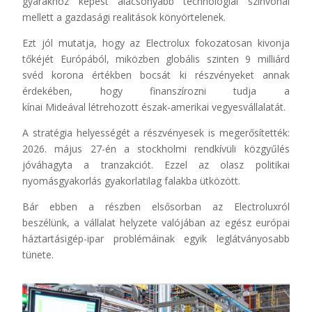
gyárakhoz képest alacsonyabb technológiai színvonal
mellett a gazdasági realitások könyörtelenek.
Ezt jól mutatja, hogy az Electrolux fokozatosan kivonja
tőkéjét Európából, miközben globális szinten 9 milliárd
svéd korona értékben bocsát ki részvényeket annak
érdekében, hogy finanszírozni tudja a
kínai Mideával létrehozott észak-amerikai vegyesvállalatát.
A stratégia helyességét a részvényesek is megerősítették:
2026. május 27-én a stockholmi rendkívüli közgyűlés
jóváhagyta a tranzakciót. Ezzel az olasz politikai
nyomásgyakorlás gyakorlatilag falakba ütközött.
Bár ebben a részben elsősorban az Electroluxról
beszélünk, a vállalat helyzete valójában az egész európai
háztartásigép-ipar problémáinak egyik leglátványosabb
tünete.