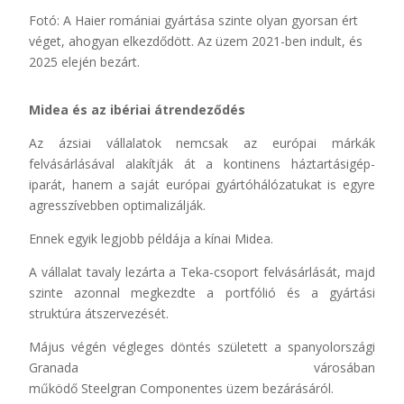
Fotó: A
Haier
romániai gyártása szinte olyan gyorsan ért
véget, ahogyan elkezdődött. Az üzem 2021-ben indult, és
2025 elején bezárt.
Midea és az ibériai átrendeződés
Az ázsiai vállalatok nemcsak az európai márkák
felvásárlásával alakítják át a kontinens háztartásigép-
iparát, hanem a saját európai gyártóhálózatukat is egyre
agresszívebben optimalizálják.
Ennek egyik legjobb példája a kínai Midea.
A vállalat tavaly lezárta a Teka-csoport felvásárlását, majd
szinte azonnal megkezdte a portfólió és a gyártási
struktúra átszervezését.
Május végén végleges döntés született a spanyolországi
Granada városában
működő Steelgran Componentes üzem bezárásáról.