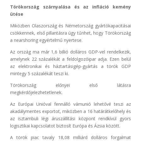
Törökország szárnyalása és az infláció kemény
ütése
Miközben Olaszország és Németország gyártókapacitásai
csökkennek, első pillantásra úgy tűnhet, hogy Törökország
a nearshoring egyértelmű nyertese.
Az ország ma már 1,6 billió dolláros GDP-vel rendelkezik,
amelynek 22 százalékát a feldolgozóipar adja. Ezen belül
az elektronikai és háztartásigép-gyártás a török GDP
mintegy 5 százalékát teszi ki.
Törökország előnyei első látásra
megkérdőjelezhetetlenek.
Az Európai Unióval fennálló vámunió lehetővé teszi az
akadálymentes exportot, miközben a 16 határátkelőhely és
az isztambuli légi áruszállítási központ rendkívül gyors
logisztikai kapcsolatot biztosít Európa és Ázsia között.
A török piac tavaly 18,08 milliárd dolláros forgalmat