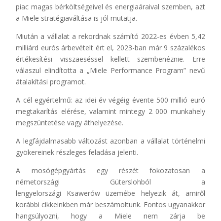
piac magas bérköltségeivel és energiaáraival szemben, azt
a Miele stratégiaváltása is jól mutatja.
Miután a vállalat a rekordnak számító 2022-es évben 5,42
milliárd eurós árbevételt ért el, 2023-ban már 9 százalékos
értékesítési visszaeséssel kellett szembenéznie. Erre
válaszul elindította a „Miele Performance Program” nevű
átalakítási programot.
A cél egyértelmű: az idei év végéig évente 500 millió euró
megtakarítás elérése, valamint mintegy 2 000 munkahely
megszüntetése vagy áthelyezése.
A legfájdalmasabb változást azonban a vállalat történelmi
gyökereinek részleges feladása jelenti.
A mosógépgyártás egy részét fokozatosan a
németországi Güterslohból a
lengyelországi Ksawerów üzemébe helyezik át, amiről
korábbi cikkeinkben már beszámoltunk. Fontos ugyanakkor
hangsúlyozni, hogy a Miele nem zárja be