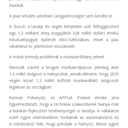
munkát.
A piaci lehűlés azonban Lengyelországot sem kerülte el.
A Bosch a tavalyi év végén kénytelen volt felfüggeszteni
egy 1,2 milliárd zloty (nagyjából 328 millió dollár) értékű
hőszivattyúgyár építését Alsó-Sziléziában, mivel a piac
váratlanul és jelentősen visszaesett.
A másik komoly problémát a munkaerőhiány jelenti.
Elemzők szerint a lengyel munkaerőpiacon jelenleg akár
1,5 millió dolgozó is hiányozhat, annak ellenére, hogy 2025
végén közel 1,3 millió külföldi munkavállaló dolgozott
legálisan az országban.
Konrad Pokutycki, az APPLiA Poland elnöke arra
figyelmeztetett, hogy a technikai szakemberek hiánya már
a kutatás-fejlesztési tevékenységet is lassítja. A vállalatok
ezért egyre intenzívebben fordulnak az automatizáció és
a robotizáció felé, hogy pótolják a hiányzó, illetve egyre