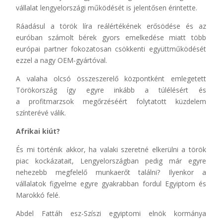
vállalat lengyelországi működését is jelentősen érintette.
Ráadásul a török líra reálértékének erősödése és az
euróban számolt bérek gyors emelkedése miatt több
európai partner fokozatosan csökkenti együttműködését
ezzel a nagy OEM-gyártóval.
A valaha olcsó összeszerelő központként emlegetett
Törökország így egyre inkább a túlélésért és
a profitmarzsok megőrzéséért folytatott küzdelem
színterévé válik.
Afrikai kiút?
És mi történik akkor, ha valaki szeretné elkerülni a török
piac kockázatait, Lengyelországban pedig már egyre
nehezebb megfelelő munkaerőt találni? Ilyenkor a
vállalatok figyelme egyre gyakrabban fordul Egyiptom és
Marokkó felé.
Abdel Fattáh esz-Szíszi egyiptomi elnök kormánya