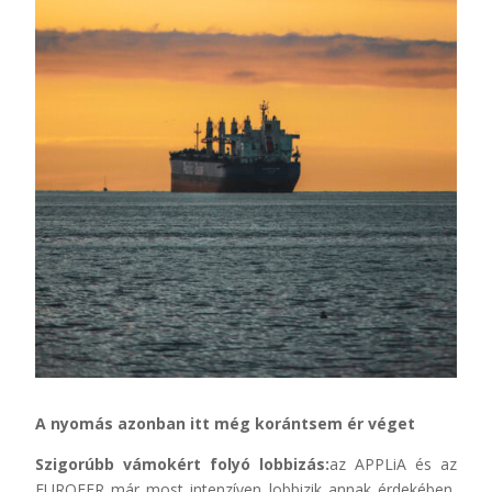
A nyomás azonban itt még korántsem ér véget
Szigorúbb vámokért folyó lobbizás:
az APPLiA és az
EUROFER már most intenzíven lobbizik annak érdekében,