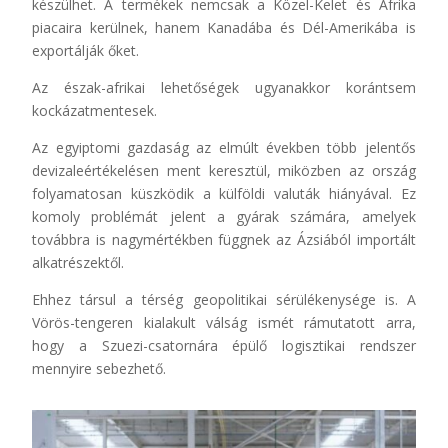
készülhet. A termékek nemcsak a Közel-Kelet és Afrika
piacaira kerülnek, hanem Kanadába és Dél-Amerikába is
exportálják őket.
Az észak-afrikai lehetőségek ugyanakkor korántsem
kockázatmentesek.
Az egyiptomi gazdaság az elmúlt években több jelentős
devizaleértékelésen ment keresztül, miközben az ország
folyamatosan küszködik a külföldi valuták hiányával. Ez
komoly problémát jelent a gyárak számára, amelyek
továbbra is nagymértékben függnek az Ázsiából importált
alkatrészektől.
Ehhez társul a térség geopolitikai sérülékenysége is. A
Vörös-tengeren kialakult válság ismét rámutatott arra,
hogy a Szuezi-csatornára épülő logisztikai rendszer
mennyire sebezhető.