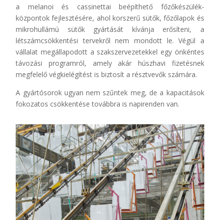
a melanoi és cassinettai beépíthető főzőkészülék-
központok fejlesztésére, ahol korszerű sütők, főzőlapok és
mikrohullámú sütők gyártását kívánja erősíteni, a
létszámcsökkentési tervekről nem mondott le. Végül a
vállalat megállapodott a szakszervezetekkel egy önkéntes
távozási programról, amely akár húszhavi fizetésnek
megfelelő végkielégítést is biztosít a résztvevők számára.
A gyártósorok ugyan nem szűntek meg, de a kapacitások
fokozatos csökkentése továbbra is napirenden van.