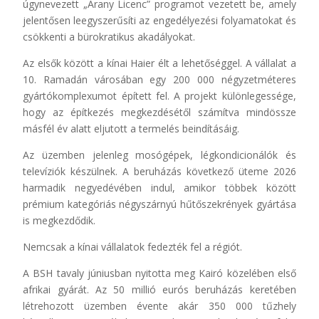
úgynevezett „Arany Licenc” programot vezetett be, amely
jelentősen leegyszerűsíti az engedélyezési folyamatokat és
csökkenti a bürokratikus akadályokat.
Az elsők között a kínai Haier élt a lehetőséggel. A vállalat a
10. Ramadán városában egy 200 000 négyzetméteres
gyártókomplexumot épített fel. A projekt különlegessége,
hogy az építkezés megkezdésétől számítva mindössze
másfél év alatt eljutott a termelés beindításáig.
Az üzemben jelenleg mosógépek, légkondicionálók és
televíziók készülnek. A beruházás következő üteme 2026
harmadik negyedévében indul, amikor többek között
prémium kategóriás négyszárnyú hűtőszekrények gyártása
is megkezdődik.
Nemcsak a kínai vállalatok fedezték fel a régiót.
A BSH tavaly júniusban nyitotta meg Kairó közelében első
afrikai gyárát. Az 50 millió eurós beruházás keretében
létrehozott üzemben évente akár 350 000 tűzhely