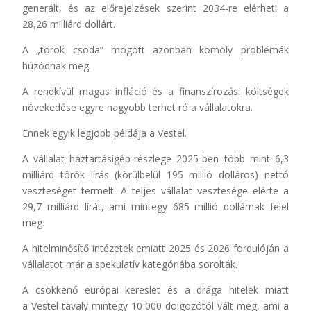
generált, és az előrejelzések szerint 2034-re elérheti a
28,26 milliárd dollárt.
A „török csoda” mögött azonban komoly problémák
húzódnak meg.
A rendkívül magas infláció és a finanszírozási költségek
növekedése egyre nagyobb terhet ró a vállalatokra.
Ennek egyik legjobb példája a Vestel.
A vállalat háztartásigép-részlege 2025-ben több mint 6,3
milliárd török lírás (körülbelül 195 millió dolláros) nettó
veszteséget termelt. A teljes vállalat vesztesége elérte a
29,7 milliárd lírát, ami mintegy 685 millió dollárnak felel
meg.
A hitelminősítő intézetek emiatt 2025 és 2026 fordulóján a
vállalatot már a spekulatív kategóriába sorolták.
A csökkenő európai kereslet és a drága hitelek miatt
a Vestel tavaly mintegy 10 000 dolgozótól vált meg, ami a