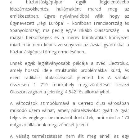
a háztartásigép-ipar egyik legjelentősebb
létszámcsökkentési hullámaként marad meg az
emlékezetben. Egyre nyilvánvalóbbá válik, hogy az
úgynevezett „régi Európa” – korábban Franciaország és
Spanyolország, ma pedig egyre inkább Olaszország – a
magas bérköltségek és a merev bürokratikus környezet
miatt már nem képes versenyezni az ázsiai gyártókkal a
háztartásigépek tömegtermelésében.
Ennek egyik leglátványosabb példája a svéd Electrolux,
amely hosszú ideje strukturális problémákkal küzd, és
ezért radikális átalakításokat jelentett be. A vállalat
összesen 1 719 munkahely megszüntetését tervezi
Olaszországban a jelenlegi 4 542 fős állományból.
A változások szimbólumává a Cerreto d’Esi városában
működő üzem válhat, amely páraelszívókat gyárt. A gyár
teljes és végleges bezárásáról döntöttek, ami mind a 170
dolgozó állásának megszűnését jelenti.
A válság természetesen nem állt meg ennél az egy