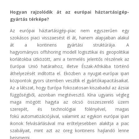
Hogyan rajzolódik át az európai háztartásigép-
gyártás térképe?
Az európai háztartásigép-piac nem egyszerűen egy
szokásos piaci visszaesést él át, hanem alapjaiban alakul
át a kontinens gyártási struktúrája. A
hagyományos offshoring modell logisztikai és geopolitikai
korlátokba ütközött, ami a termelés jelentős részének az
Európai Unió határaihoz, illetve Észak-Afrikába történő
áthelyezését indította el. Eközben a nyugat-európai ipari
központok gyors ütemben veszítik el gyártókapacitásaikat.
Az a látszat, hogy Európa fokozatosan kiszabadul az ázsiai
függőségből, azonban megtévesztő. Kína ugyanis végleg
maga mögött hagyta az olcsó összeszerelő üzem
szerepét, és technológiai fölényével, magas
fokú automatizációjával, valamint az egykori európai ipari
ikonok felvásárlásával ma erőteljesebben alakítja a piac
szabályait, mint azt az öreg kontinens hajlandó lenne
beismerni.