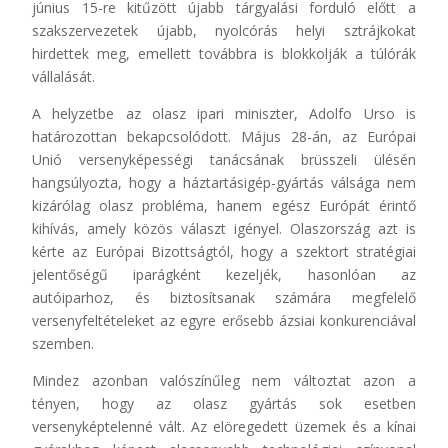
június 15-re kitűzött újabb tárgyalási forduló előtt a
szakszervezetek újabb, nyolcórás helyi sztrájkokat
hirdettek meg, emellett továbbra is blokkolják a túlórák
vállalását.
A helyzetbe az olasz ipari miniszter, Adolfo Urso is
határozottan bekapcsolódott. Május 28-án, az Európai
Unió versenyképességi tanácsának brüsszeli ülésén
hangsúlyozta, hogy a háztartásigép-gyártás válsága nem
kizárólag olasz probléma, hanem egész Európát érintő
kihívás, amely közös választ igényel. Olaszország azt is
kérte az Európai Bizottságtól, hogy a szektort stratégiai
jelentőségű iparágként kezeljék, hasonlóan az
autóiparhoz, és biztosítsanak számára megfelelő
versenyfeltételeket az egyre erősebb ázsiai konkurenciával
szemben.
Mindez azonban valószínűleg nem változtat azon a
tényen, hogy az olasz gyártás sok esetben
versenyképtelenné vált. Az elöregedett üzemek és a kínai