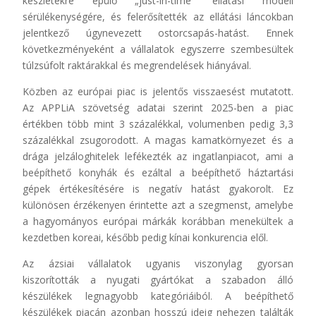
készletekre épülő „just-in-time” ellátási modell
sérülékenységére, és felerősítették az ellátási láncokban
jelentkező úgynevezett ostorcsapás-hatást. Ennek
következményeként a vállalatok egyszerre szembesültek
túlzsúfolt raktárakkal és megrendelések hiányával.
Közben az európai piac is jelentős visszaesést mutatott.
Az APPLiA szövetség adatai szerint 2025-ben a piac
értékben több mint 3 százalékkal, volumenben pedig 3,3
százalékkal zsugorodott. A magas kamatkörnyezet és a
drága jelzáloghitelek lefékezték az ingatlanpiacot, ami a
beépíthető konyhák és ezáltal a beépíthető háztartási
gépek értékesítésére is negatív hatást gyakorolt. Ez
különösen érzékenyen érintette azt a szegmenst, amelybe
a hagyományos európai márkák korábban menekültek a
kezdetben koreai, később pedig kínai konkurencia elől.
Az ázsiai vállalatok ugyanis viszonylag gyorsan
kiszorították a nyugati gyártókat a szabadon álló
készülékek legnagyobb kategóriáiból. A beépíthető
készülékek piacán azonban hosszú ideig nehezen találták