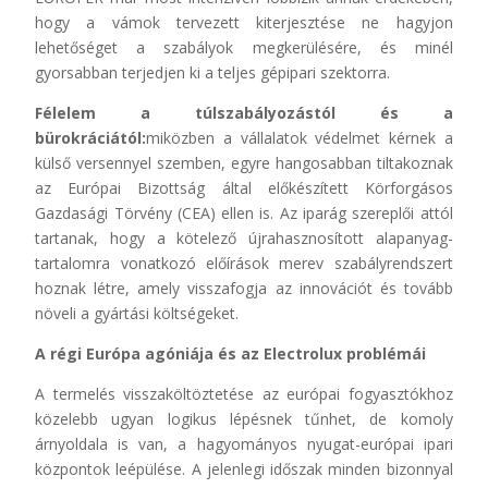
hogy a vámok tervezett kiterjesztése ne hagyjon
lehetőséget a szabályok megkerülésére, és minél
gyorsabban terjedjen ki a teljes gépipari szektorra.
Félelem a túlszabályozástól és a
bürokráciától:
miközben a vállalatok védelmet kérnek a
külső versennyel szemben, egyre hangosabban tiltakoznak
az Európai Bizottság által előkészített Körforgásos
Gazdasági Törvény (CEA) ellen is. Az iparág szereplői attól
tartanak, hogy a kötelező újrahasznosított alapanyag-
tartalomra vonatkozó előírások merev szabályrendszert
hoznak létre, amely visszafogja az innovációt és tovább
növeli a gyártási költségeket.
A régi Európa agóniája és az Electrolux problémái
A termelés visszaköltöztetése az európai fogyasztókhoz
közelebb ugyan logikus lépésnek tűnhet, de komoly
árnyoldala is van, a hagyományos nyugat-európai ipari
központok leépülése. A jelenlegi időszak minden bizonnyal