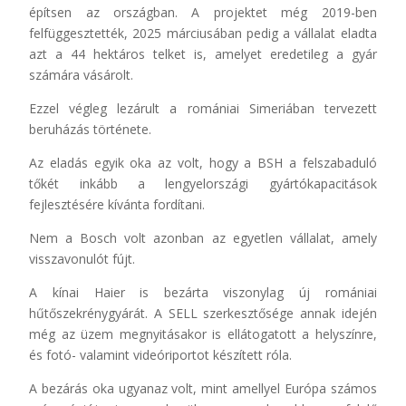
építsen az országban. A projektet még 2019-ben
felfüggesztették, 2025 márciusában pedig a vállalat eladta
azt a 44 hektáros telket is, amelyet eredetileg a gyár
számára vásárolt.
Ezzel végleg lezárult a romániai Simeriában tervezett
beruházás története.
Az eladás egyik oka az volt, hogy a BSH a felszabaduló
tőkét inkább a lengyelországi gyártókapacitások
fejlesztésére kívánta fordítani.
Nem a Bosch volt azonban az egyetlen vállalat, amely
visszavonulót fújt.
A kínai Haier is bezárta viszonylag új romániai
hűtőszekrénygyárát. A SELL szerkesztősége annak idején
még az üzem megnyitásakor is ellátogatott a helyszínre,
és fotó- valamint videóriportot készített róla.
A bezárás oka ugyanaz volt, mint amellyel Európa számos