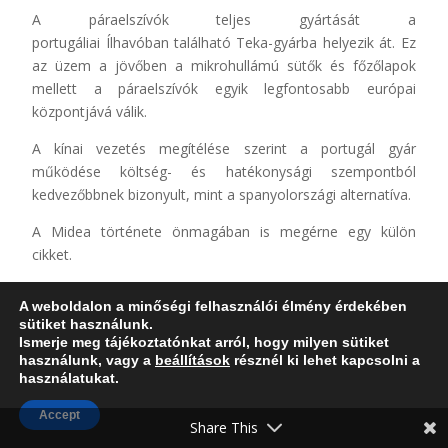
A páraelszívók teljes gyártását a
portugáliai Ílhavóban található Teka-gyárba helyezik át. Ez
az üzem a jövőben a mikrohullámú sütők és főzőlapok
mellett a páraelszívók egyik legfontosabb európai
központjává válik.
A kínai vezetés megítélése szerint a portugál gyár
működése költség- és hatékonysági szempontból
kedvezőbbnek bizonyult, mint a spanyolországi alternatíva.
A Midea története önmagában is megérne egy külön
cikket.
Míg a Haier és a Hisense az európai vállalatok felvásárlását
A weboldalon a minőségi felhasználói élmény érdekében
követően kezdetben óvatos megközelítést alkalmazott, és
sütiket használunk.
éveken át inkább tanulmányozta az európai piac
Ismerje meg tájékoztatónkat arról, hogy milyen sütiket
sajátosságait, addig a Midea sokkal gyorsabban és
használunk, vagy a
beállítások
résznél ki lehet kapcsolni a
használatukat.
határozottabban nyúl hozzá a megszerzett struktúrákhoz.
Accept
A vállalat már most jelentős szervezeti és stratégiai
Share This
változtatásokat hajt végre.