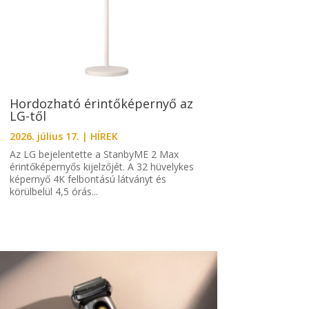
Hordozható érintőképernyő az
LG-től
2026. július 17.
|
HÍREK
Az LG bejelentette a StanbyME 2 Max
érintőképernyős kijelzőjét. A 32 hüvelykes
képernyő 4K felbontású látványt és
körülbelül 4,5 órás...