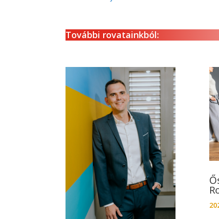
További rovatainkból:
Ő
R
202