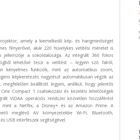
projektor, amely a kiemelkedő kép- és hangminőséget
enes fényerővel
,
akár 220 hüvelykes vetítési méretet is
b jellemzője a sokoldalúsága. Az integrált 360 fokos
ögből lehetővé teszi a vetítést – legyen szó falról,
yan kényelmes funkciók, mint az automatikus zoom,
lligens képkeretezés nagyrészt automatikusan végzik az
, megfelelően beállított legyen, anélkül, hogy jelentős
Cine
Compact
1 csatlakozási és kezelési lehetőségek
egrált VIDAA operációs rendszer közvetlen hozzáférést
, mint a
Netflix
, a Disney+ és az Amazon
Prime
. A
thető meglévő AV környezetekbe
Wi
-Fi, Bluetooth,
és USB interfészek segítségével.