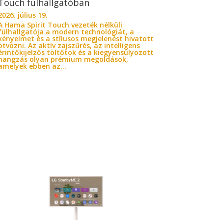
Touch fülhallgatóban
2026. július 19.
A Hama Spirit Touch vezeték nélküli
fülhallgatója a modern technológiát, a
kényelmet és a stílusos megjelenést hivatott
ötvözni. Az aktív zajszűrés, az intelligens
érintőkijelzős töltőtok és a kiegyensúlyozott
hangzás olyan prémium megoldások,
amelyek ebben az...