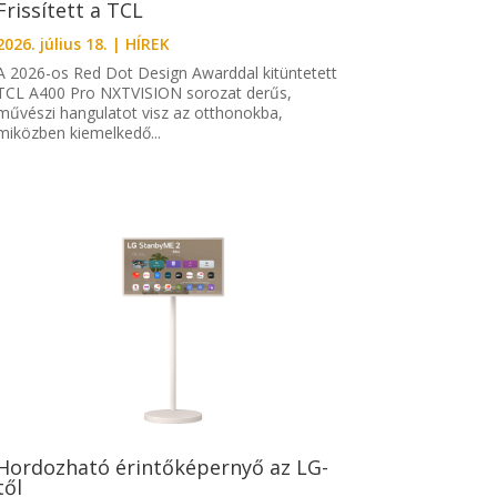
Frissített a TCL
2026. július 18.
|
HÍREK
A 2026-os Red Dot Design Awarddal kitüntetett
TCL A400 Pro NXTVISION sorozat derűs,
művészi hangulatot visz az otthonokba,
miközben kiemelkedő...
Hordozható érintőképernyő az LG-
től