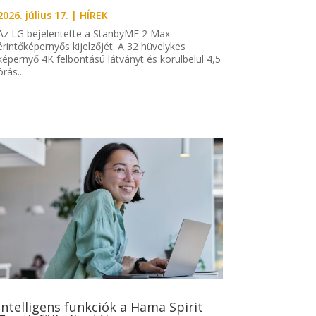
2026. július 17.
|
HÍREK
Az LG bejelentette a StanbyME 2 Max
érintőképernyős kijelzőjét. A 32 hüvelykes
képernyő 4K felbontású látványt és körülbelül 4,5
órás...
Intelligens funkciók a Hama Spirit