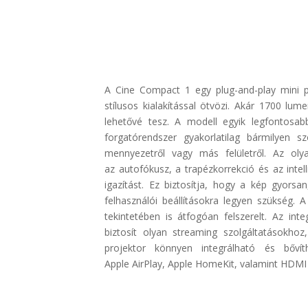
A
Cine
Compact
1 egy
plug
-and-play mini 
stílusos kialakítással ötvözi. Akár 1700 lum
lehetővé tesz. A modell egyik legfontosab
forgatórendszer gyakorlatilag bármilyen sz
mennyezetről vagy más felületről. Az ol
az
autofókusz
, a trapézkorrekció és az inte
igazítást. Ez biztosítja, hogy a kép gyorsan
felhasználói beállításokra legyen szükség. A
tekintetében is átfogóan felszerelt. Az int
biztosít olyan streaming szolgáltatásokhoz
projektor könnyen integrálható és bőví
Apple
AirPlay
, Apple
HomeKit
, valamint HDMI 