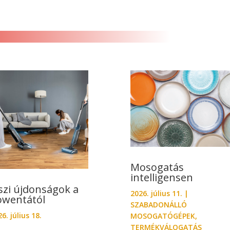
Mosogatás
intelligensen
szi újdonságok a
2026. július 11.
|
owentától
SZABADONÁLLÓ
6. július 18.
MOSOGATÓGÉPEK
,
TERMÉKVÁLOGATÁS