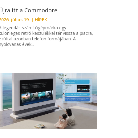
Újra itt a Commodore
2026. július 19.
|
HÍREK
A legendás számítógépmárka egy
különleges retró készülékkel tér vissza a piacra,
ezúttal azonban telefon formájában. A
nyolcvanas évek...