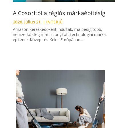
A Cosoritól a régiós márkaépítésig
2026. július 21.
|
INTERJÚ
Amazon-kereskedőként indultak, ma pedig több,
nemzetközileg már bizonyított technológiai márkát
építenek Közép- és Kelet-Európában....