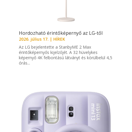
Hordozható érintőképernyő az LG-től
2026. július 17.
|
HÍREK
Az LG bejelentette a StanbyME 2 Max
érintőképernyős kijelzőjét. A 32 hüvelykes
képernyő 4K felbontású látványt és körülbelül 4,5
órás...