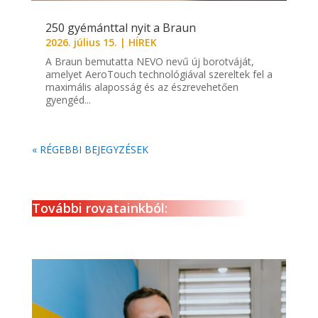
250 gyémánttal nyit a Braun
2026. július 15.
|
HÍREK
A Braun bemutatta NEVO nevű új borotváját,
amelyet AeroTouch technológiával szereltek fel a
maximális alaposság és az észrevehetően
gyengéd...
« RÉGEBBI BEJEGYZÉSEK
További rovatainkból: