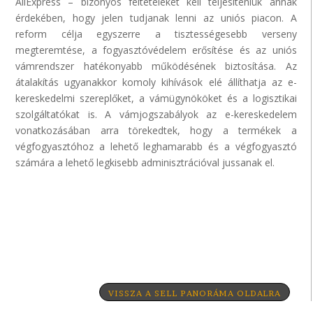
AliExpress – bizonyos feltételeket kell teljesíteniük annak
érdekében, hogy jelen tudjanak lenni az uniós piacon. A
reform célja egyszerre a tisztességesebb verseny
megteremtése, a fogyasztóvédelem erősítése és az uniós
vámrendszer hatékonyabb működésének biztosítása. Az
átalakítás ugyanakkor komoly kihívások elé állíthatja az e-
kereskedelmi szereplőket, a vámügynököket és a logisztikai
szolgáltatókat is. A vámjogszabályok az e-kereskedelem
vonatkozásában arra törekedtek, hogy a termékek a
végfogyasztóhoz a lehető leghamarabb és a végfogyasztó
számára a lehető legkisebb adminisztrációval jussanak el.
VISSZA A SELL PANORÁMA OLDALRA