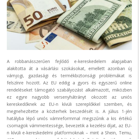
A
robbanásszerűen
fejlődő e-kereskedelem alapjaiban
alakította át a vásárlási szokásokat, emellett azonban új
vámjogi, gazdasági és termékbiztonsági problémákat is
felszínre hozott. Az EU eddig a gyors és egyszerű online
rendeléseket támogató szabályozást alkalmazott, miközben
ez egyre nagyobb versenyhátrányt okozott az uniós
kereskedőknek az EU-n kívüli szereplőkkel szemben, és
megnehezítette a
közterhek
beszedését is. A július 1-jén
hatályba lépő uniós vámreformmal megszűnik a kis értékű
csomagok vámmentessége, bevezetik a kezelési díjat, az EU-
n kívüli e-kereskedelmi platformoknak – mint a
Shein
,
Temu
,