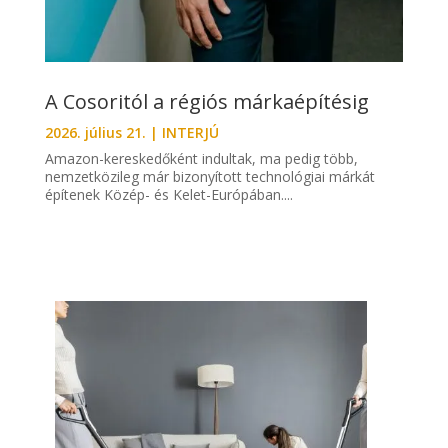
A Cosoritól a régiós márkaépítésig
2026. július 21.
|
INTERJÚ
Amazon-kereskedőként indultak, ma pedig több,
nemzetközileg már bizonyított technológiai márkát
építenek Közép- és Kelet-Európában....