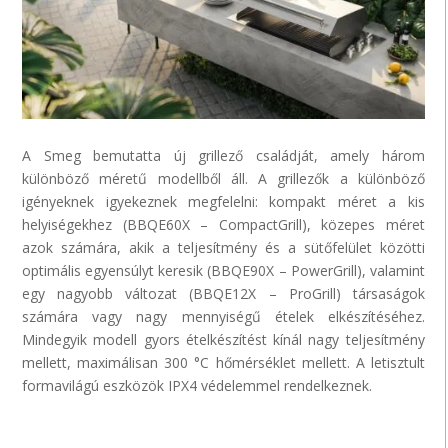
A
Smeg
bemutatta új
grillező
családját, amely három
különböző méretű modellből áll. A
grillezők
a különböző
igényeknek igyekeznek megfelelni: kompakt méret a kis
helyiségekhez (BBQE60X –
CompactGrill
), közepes méret
azok számára, akik a teljesítmény és a sütőfelület közötti
optimális egyensúlyt keresik (BBQE90X –
PowerGrill
), valamint
egy nagyobb változat (BBQE12X –
ProGrill
) társaságok
számára vagy nagy mennyiségű ételek elkészítéséhez.
Mindegyik modell gyors ételkészítést kínál nagy teljesítmény
mellett, maximálisan 300
°
C hőmérséklet mellett. A letisztult
formavilágú eszközök IPX4 védelemmel rendelkeznek.