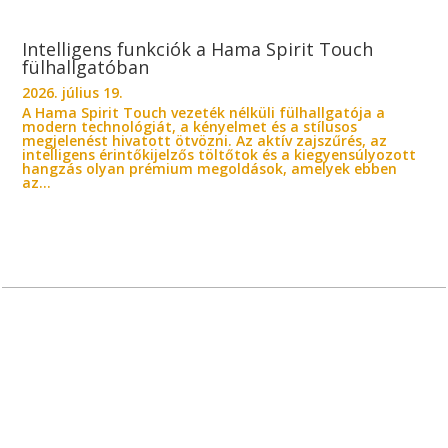
Intelligens funkciók a Hama Spirit Touch
fülhallgatóban
2026. július 19.
A Hama Spirit Touch vezeték nélküli fülhallgatója a
modern technológiát, a kényelmet és a stílusos
megjelenést hivatott ötvözni. Az aktív zajszűrés, az
intelligens érintőkijelzős töltőtok és a kiegyensúlyozott
hangzás olyan prémium megoldások, amelyek ebben
az...