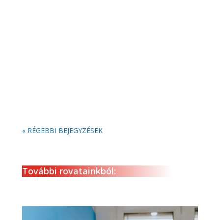
A Braun bemutatta NEVO nevű új borotváját,
amelyet AeroTouch technológiával szereltek fel a
maximális alaposság és az észrevehetően
gyengéd...
« RÉGEBBI BEJEGYZÉSEK
További rovatainkból: