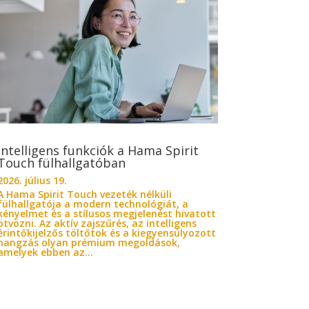
Intelligens funkciók a Hama Spirit
Touch fülhallgatóban
2026. július 19.
A Hama Spirit Touch vezeték nélküli
fülhallgatója a modern technológiát, a
kényelmet és a stílusos megjelenést hivatott
ötvözni. Az aktív zajszűrés, az intelligens
érintőkijelzős töltőtok és a kiegyensúlyozott
hangzás olyan prémium megoldások,
amelyek ebben az...