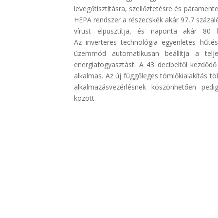
levegőtisztításra, szellőztetésre és páramente
HEPA rendszer a részecskék akár 97,7 százalék
vírust elpusztítja, és naponta akár 80 l
Az
inverteres
technológia egyenletes hűtést
üzemmód automatikusan beállítja a telje
energiafogyasztást. A 43 decibeltől kezdőd
alkalmas. Az új függőleges tömlőkialakítás tö
alkalmazásvezérlésnek köszönhetően ped
között.