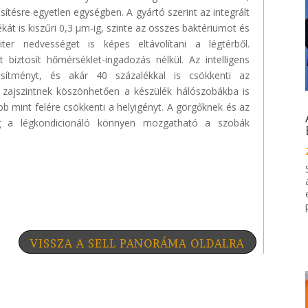
sítésre egyetlen egységben. A gyártó szerint az integrált
át is kiszűri 0,3 µm-
ig
, szinte az összes baktériumot és
iter nedvességet is képes eltávolítani a légtérből.
 biztosít hőmérséklet-ingadozás nélkül. Az intelligens
sítményt, és akár 40 százalékkal is csökkenti az
ő zajszintnek köszönhetően a készülék hálószobákba is
bb mint felére csökkenti a helyigényt. A görgőknek és az
ig a légkondicionáló könnyen mozgatható a szobák
VISSZA A SELL PANORÁMA OLDALRA