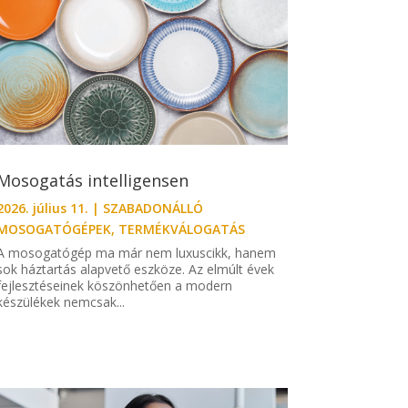
Mosogatás intelligensen
2026. július 11.
|
SZABADONÁLLÓ
MOSOGATÓGÉPEK
,
TERMÉKVÁLOGATÁS
A mosogatógép ma már nem luxuscikk, hanem
sok háztartás alapvető eszköze. Az elmúlt évek
fejlesztéseinek köszönhetően a modern
készülékek nemcsak...