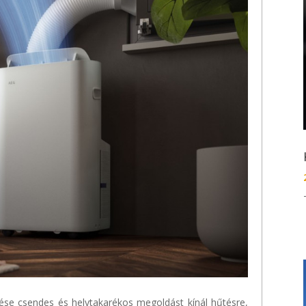
se csendes és helytakarékos megoldást kínál hűtésre,