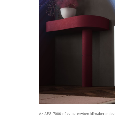
Az AEG 7000 négy az egyben klímaberendezé