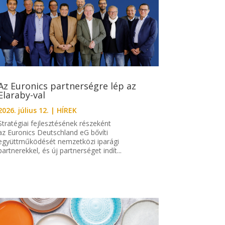
Az Euronics partnerségre lép az
Elaraby-val
2026. július 12.
|
HÍREK
Stratégiai fejlesztésének részeként
az Euronics Deutschland eG bővíti
együttműködését nemzetközi iparági
partnerekkel, és új partnerséget indít...