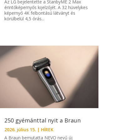
Az LG bejelentette a StanbyME 2 Max
érintőképernyős kijelzőjét. A 32 hüvelykes
képernyő 4K felbontású látványt és
körülbelül 4,5 órás...
250 gyémánttal nyit a Braun
2026. július 15.
|
HÍREK
A Braun bemutatta NEVO nevű új