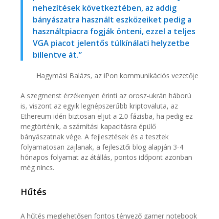
nehezítések következtében, az addig
bányászatra használt eszközeiket pedig a
használtpiacra fogják önteni, ezzel a teljes
VGA piacot jelentős túlkínálati helyzetbe
billentve át.”
Hagymási Balázs, az iPon kommunikációs vezetője
A szegmenst érzékenyen érinti az orosz-ukrán háború
is, viszont az egyik legnépszerűbb kriptovaluta, az
Ethereum idén biztosan eljut a 2.0 fázisba, ha pedig ez
megtörténik, a számítási kapacitásra épülő
bányászatnak vége. A fejlesztések és a tesztek
folyamatosan zajlanak, a fejlesztői blog alapján 3-4
hónapos folyamat az átállás, pontos időpont azonban
még nincs.
Hűtés
A hűtés meglehetősen fontos tényező gamer notebook