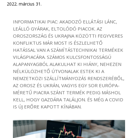
2022. március 31.
INFORMATIKAI PIAC: AKADOZÓ ELLÁTÁSI LÁNC,
LEÁLLÓ GYÁRAK, ELTOLÓDÓ PIACOK. AZ
OROSZORSZÁG ÉS UKRAJNA KÖZÖTTI FEGYVERES
KONFLIKTUS MÁR MOST IS ÉSZLELHETŐ
HATÁSSAL VAN A SZÁMÍTÁSTECHNIKAI TERMÉKEK
VILÁGPIACÁRA. SZÁMOS KULCSFONTOSSÁGÚ
ALAPANYAGBÓL ALAKULHAT KI HIÁNY, NEHEZEN
NÉLKÜLÖZHETŐ ÚTVONALAK ESTEK KI A
NEMZETKÖZI SZÁLLÍTMÁNYOZÁS RENDSZERÉBŐL,
AZ OROSZ ÉS UKRÁN, VAGYIS EGY SOR EURÓPA-
MÉRETŰ PIACRA SZÁNT TERMÉK PEDIG MÁSHOL
KELL, HOGY GAZDÁRA TALÁLJON. ÉS MÉG A COVID
IS ÚJ ERŐRE KAPOTT KÍNÁBAN.