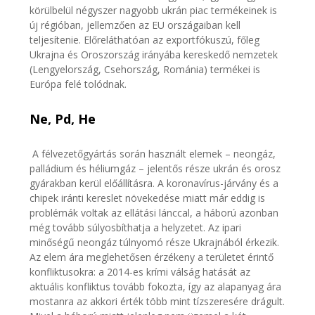
körülbelül négyszer nagyobb ukrán piac termékeinek is
új régióban, jellemzően az EU országaiban kell
teljesítenie. Előreláthatóan az exportfókuszú, főleg
Ukrajna és Oroszország irányába kereskedő nemzetek
(Lengyelország, Csehország, Románia) termékei is
Európa felé tolódnak.
Ne, Pd, He
A félvezetőgyártás során használt elemek – neongáz,
palládium és héliumgáz – jelentős része ukrán és orosz
gyárakban kerül előállításra. A koronavírus-járvány és a
chipek iránti kereslet növekedése miatt már eddig is
problémák voltak az ellátási lánccal, a háború azonban
még tovább súlyosbíthatja a helyzetet. Az ipari
minőségű neongáz túlnyomó része Ukrajnából érkezik.
Az elem ára meglehetősen érzékeny a területet érintő
konfliktusokra: a 2014-es krími válság hatását az
aktuális konfliktus tovább fokozta, így az alapanyag ára
mostanra az akkori érték több mint tízszeresére drágult.