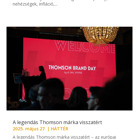
nehézségek, infláció,...
A legendás Thomson márka visszatért
2025. május 27.
|
HÁTTÉR
A legendás Thomson márka visszatért – az európai