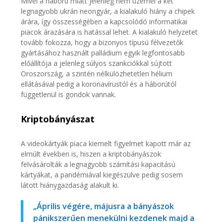
Mivel a háború miatt jelenleg nem üzemel a két
legnagyobb ukrán neongyár, a kialakuló hiány a chipek
árára, így összességében a kapcsolódó informatikai
piacok árazására is hatással lehet. A kialakuló helyzetet
tovább fokozza, hogy a bizonyos típusú félvezetők
gyártásához használt palládium egyik legfontosabb
előállítója a jelenleg súlyos szankciókkal sújtott
Oroszország, a szintén nélkülözhetetlen hélium
ellátásával pedig a koronavírustól és a háborútól
függetlenül is gondok vannak.
Kriptobányászat
A videokártyák piaca kiemelt figyelmet kapott már az
elmúlt években is, hiszen a kriptobányászok
felvásárolták a legnagyobb számítási kapacitású
kártyákat, a pandémiával kiegészülve pedig sosem
látott hiánygazdaság alakult ki.
„Április végére, májusra a bányászok
pánikszerűen menekülni kezdenek majd a