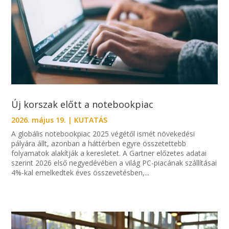
Új korszak előtt a notebookpiac
2026. május 19.
|
KUTATÁS
A globális notebookpiac 2025 végétől ismét növekedési
pályára állt, azonban a háttérben egyre összetettebb
folyamatok alakítják a keresletet. A Gartner előzetes adatai
szerint 2026 első negyedévében a világ PC-piacának szállításai
4%-kal emelkedtek éves összevetésben,...