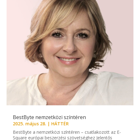
BestByte nemzetközi színtéren
2025. május 28.
|
HÁTTÉR
BestByte a nemzetközi színtéren – csatlakozott az E-
Square európai beszerzési szövetséghez Jelentős