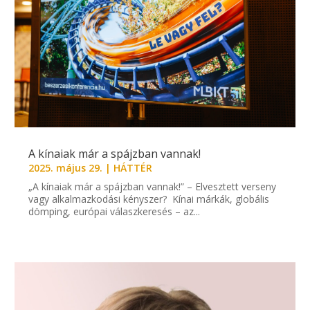
A kínaiak már a spájzban vannak!
2025. május 29.
|
HÁTTÉR
„A kínaiak már a spájzban vannak!” – Elvesztett verseny
vagy alkalmazkodási kényszer? Kínai márkák, globális
dömping, európai válaszkeresés – az...