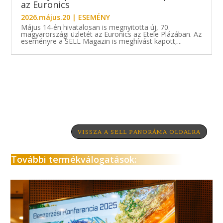
az Euronics
2026.május.20
|
ESEMÉNY
Május 14-én hivatalosan is megnyitotta új, 70.
magyarországi üzletét az Euronics az Etele Plázában. Az
eseményre a SELL Magazin is meghívást kapott,...
VISSZA A SELL PANORÁMA OLDALRA
További termékválogatások: