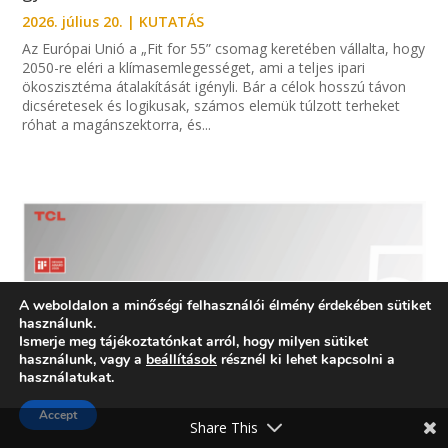
2026. július 20.
|
KUTATÁS
Az Európai Unió a „Fit for 55” csomag keretében vállalta, hogy
2050-re eléri a klímasemlegességet, ami a teljes ipari
ökoszisztéma átalakítását igényli. Bár a célok hosszú távon
dicséretesek és logikusak, számos elemük túlzott terheket
róhat a magánszektorra, és...
A weboldalon a minőségi felhasználói élmény érdekében sütiket
használunk.
Ismerje meg tájékoztatónkat arról, hogy milyen sütiket
használunk, vagy a
beállítások
résznél ki lehet kapcsolni a
használatukat.
Accept
Share This