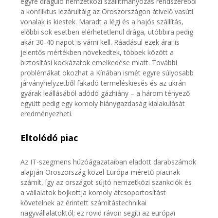
egyre dráguló nemzetközi szállítmányozás rendszeréből
a konfliktus lezárultáig az Oroszországon átívelő vasúti
vonalak is kiestek. Maradt a légi és a hajós szállítás,
előbbi sok esetben elérhetetlenül drága, utóbbira pedig
akár 30-40 napot is várni kell. Ráadásul ezek árai is
jelentős mértékben növekedtek, többek között a
biztosítási kockázatok emelkedése miatt. További
problémákat okozhat a Kínában ismét egyre súlyosabb
járványhelyzetből fakadó termeléskiesés és az ukrán
gyárak leállásából adódó gázhiány – a három tényező
együtt pedig egy komoly hiánygazdaság kialakulását
eredményezheti.
Eltolódó piac
Az IT-szegmens húzóágazataiban eladott darabszámok
alapján Oroszország közel Európa-méretű piacnak
számít, így az országot sújtó nemzetközi szankciók és
a vállalatok bojkottja komoly átcsoportosítást
követelnek az érintett számítástechnikai
nagyvállalatoktól; ez rövid rávon segíti az európai