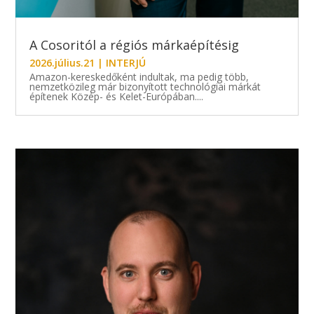
A Cosoritól a régiós márkaépítésig
2026.július.21
|
INTERJÚ
Amazon-kereskedőként indultak, ma pedig több,
nemzetközileg már bizonyított technológiai márkát
építenek Közép- és Kelet-Európában....