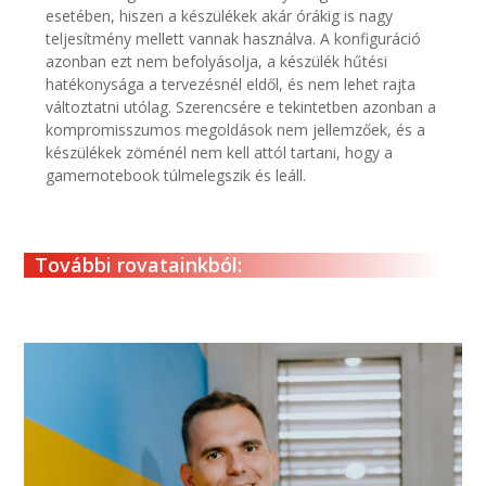
esetében, hiszen a készülékek akár órákig is nagy
teljesítmény mellett vannak használva. A konfiguráció
azonban ezt nem befolyásolja, a készülék hűtési
hatékonysága a tervezésnél eldől, és nem lehet rajta
változtatni utólag. Szerencsére e tekintetben azonban a
kompromisszumos megoldások nem jellemzőek, és a
készülékek zöménél nem kell attól tartani, hogy a
gamernotebook túlmelegszik és leáll.
További rovatainkból: