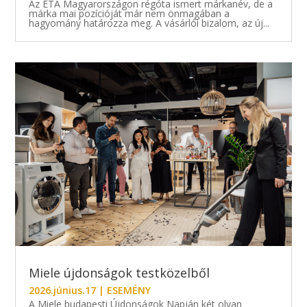
Az ETA Magyarországon régóta ismert márkanév, de a
márka mai pozícióját már nem önmagában a
hagyomány határozza meg. A vásárlói bizalom, az új...
Miele újdonságok testközelből
2026.június.17
|
ESEMÉNY
A Miele budapesti Újdonságok Napján két olyan