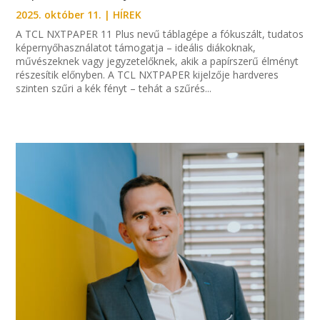
2025. október 11.
|
HÍREK
A TCL NXTPAPER 11 Plus nevű táblagépe a fókuszált, tudatos
képernyőhasználatot támogatja – ideális diákoknak,
művészeknek vagy jegyzetelőknek, akik a papírszerű élményt
részesítik előnyben. A TCL NXTPAPER kijelzője hardveres
szinten szűri a kék fényt – tehát a szűrés...