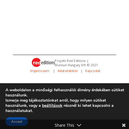
Projekt Red Editions |
Mamuri Hungary Kft © 2021
Impresszum
|
Adatvédelem
|
Kapcsolat
A weboldalon a minőségi felhasználói élmény érdekében sütiket
használunk.
Ismerje meg tájékoztatónkat arról, hogy milyen sütiket
használunk, vagy a
beállítások
résznél ki lehet kapcsolni a
használatukat.
Minden jog fenntartva. Az oldalt üzemelteti a
REMOT
|
Design:
REMOT
Accept
Share This