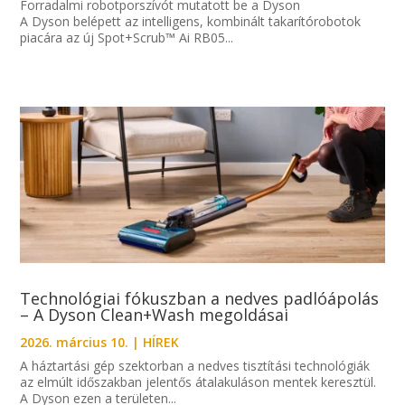
Forradalmi robotporszívót mutatott be a Dyson
A Dyson belépett az intelligens, kombinált takarítórobotok
piacára az új Spot+Scrub™ Ai RB05...
Technológiai fókuszban a nedves padlóápolás
– A Dyson Clean+Wash megoldásai
2026. március 10.
|
HÍREK
A háztartási gép szektorban a nedves tisztítási technológiák
az elmúlt időszakban jelentős átalakuláson mentek keresztül.
A Dyson ezen a területen...