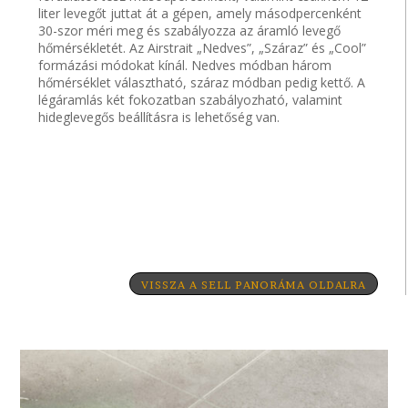
liter levegőt juttat át a gépen, amely másodpercenként
30-szor méri meg és szabályozza az áramló levegő
hőmérsékletét. Az Airstrait „Nedves”, „Száraz” és „Cool”
formázási módokat kínál. Nedves módban három
hőmérséklet választható, száraz módban pedig kettő. A
légáramlás két fokozatban szabályozható, valamint
hideglevegős beállításra is lehetőség van.
VISSZA A SELL PANORÁMA OLDALRA