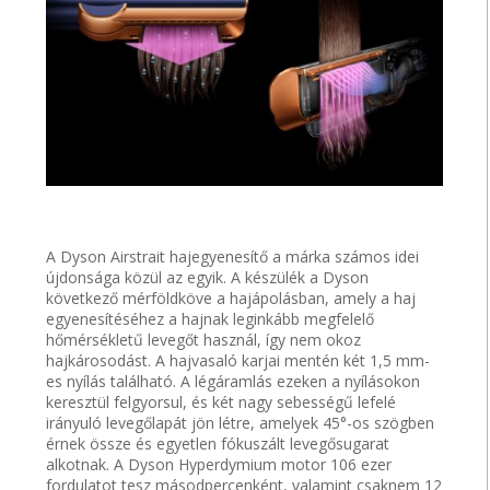
A Dyson Airstrait hajegyenesítő a márka számos idei
újdonsága közül az egyik. A készülék a Dyson
következő mérföldköve a hajápolásban, amely a haj
egyenesítéséhez a hajnak leginkább megfelelő
hőmérsékletű levegőt használ, így nem okoz
hajkárosodást. A hajvasaló karjai mentén két 1,5 mm-
es nyílás található. A légáramlás ezeken a nyílásokon
keresztül felgyorsul, és két nagy sebességű lefelé
irányuló levegőlapát jön létre, amelyek 45°-os szögben
érnek össze és egyetlen fókuszált levegősugarat
alkotnak. A Dyson Hyperdymium motor 106 ezer
fordulatot tesz másodpercenként, valamint csaknem 12