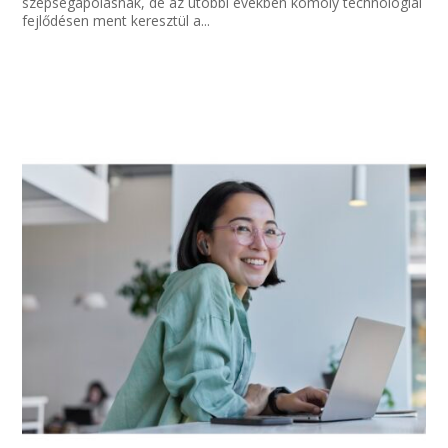
szépségápolásnak, de az utóbbi években komoly technológiai
fejlődésen ment keresztül a...