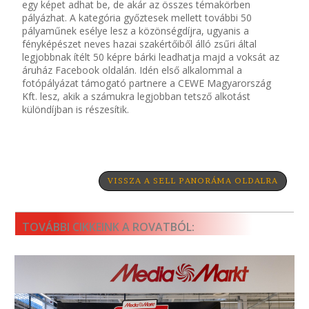
egy képet adhat be, de akár az összes témakörben
pályázhat. A kategória győztesek mellett további 50
pályaműnek esélye lesz a közönségdíjra, ugyanis a
fényképészet neves hazai szakértőiből álló zsűri által
legjobbnak ítélt 50 képre bárki leadhatja majd a voksát az
áruház Facebook oldalán. Idén első alkalommal a
fotópályázat támogató partnere a CEWE Magyarország
Kft. lesz, akik a számukra legjobban tetsző alkotást
különdíjban is részesítik.
VISSZA A SELL PANORÁMA OLDALRA
TOVÁBBI CIKKEINK A ROVATBÓL: