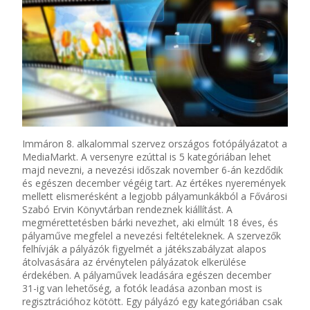
Immáron 8. alkalommal szervez országos fotópályázatot a
MediaMarkt. A versenyre ezúttal is 5 kategóriában lehet
majd nevezni, a nevezési időszak november 6-án kezdődik
és egészen december végéig tart. Az értékes nyeremények
mellett elismerésként a legjobb pályamunkákból a Fővárosi
Szabó Ervin Könyvtárban rendeznek kiállítást. A
megmérettetésben bárki nevezhet, aki elmúlt 18 éves, és
pályaműve megfelel a nevezési feltételeknek. A szervezők
felhívják a pályázók figyelmét a játékszabályzat alapos
átolvasására az érvénytelen pályázatok elkerülése
érdekében. A pályaművek leadására egészen december
31-ig van lehetőség, a fotók leadása azonban most is
regisztrációhoz kötött. Egy pályázó egy kategóriában csak