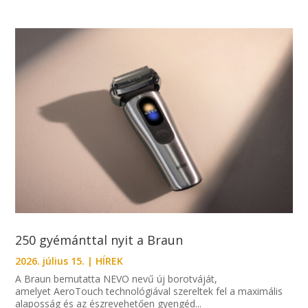
250 gyémánttal nyit a Braun
2026. július 15.
|
HÍREK
A Braun bemutatta NEVO nevű új borotváját,
amelyet AeroTouch technológiával szereltek fel a maximális
alaposság és az észrevehetően gyengéd...