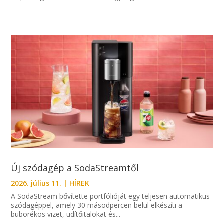
Új szódagép a SodaStreamtől
2026. július 11.
|
HÍREK
A SodaStream bővítette portfólióját egy teljesen automatikus
szódagéppel, amely 30 másodpercen belül elkészíti a
buborékos vizet, üdítőitalokat és...