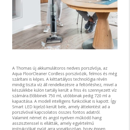
A Thomas új akkumulátoros nedves porszívója, az
Aqua FloorCleaner Cordless porszívózik, felmos és még
szárítani is képes. A kéttartályos technológia révén
mindig tiszta víz áll rendelkezésre a feltörléshez, mivel a
készülékbe külön tartály került a friss és szennyezett víz
számára.Előbbinek 750 ml, utóbbinak pedig 720 ml a
kapacitása. A modell intelligens funkciókat is kapott. Így
Smart LED kijelző került bele, amely áttekintést ad a
porszívóval kapcsolatos összes fontos adatról.
Valamint német és angol nyelven működő hang
asszisztenssel is ellátták, amely egyértelmű
instrukciókat nyújt arra vonatkozóan, hogy éppen