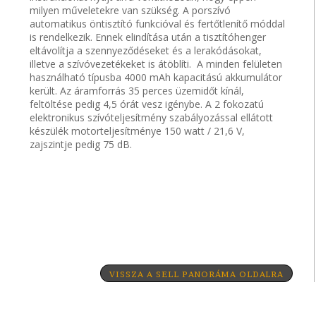
milyen műveletekre van szükség. A porszívó
automatikus öntisztító funkcióval és fertőtlenítő móddal
is rendelkezik. Ennek elindítása után a tisztítóhenger
eltávolítja a szennyeződéseket és a lerakódásokat,
illetve a szívóvezetékeket is átöblíti. A minden felületen
használható típusba 4000 mAh kapacitású akkumulátor
került. Az áramforrás 35 perces üzemidőt kínál,
feltöltése pedig 4,5 órát vesz igénybe. A 2 fokozatú
elektronikus szívóteljesítmény szabályozással ellátott
készülék motorteljesítménye 150 watt / 21,6 V,
zajszintje pedig 75 dB.
VISSZA A SELL PANORÁMA OLDALRA