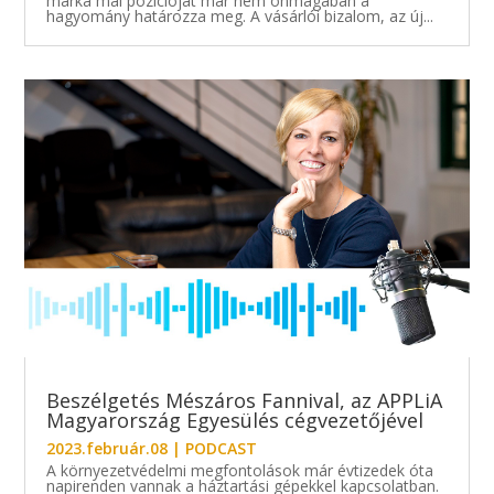
márka mai pozícióját már nem önmagában a
hagyomány határozza meg. A vásárlói bizalom, az új...
Beszélgetés Mészáros Fannival, az APPLiA
Magyarország Egyesülés cégvezetőjével
2023.február.08
|
PODCAST
A környezetvédelmi megfontolások már évtizedek óta
napirenden vannak a háztartási gépekkel kapcsolatban.