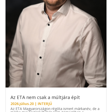
Az ETA nem csak a múltjára épít
2026.július.20
|
INTERJÚ
Az ETA Magyarországon régóta ismert márkanév, de a