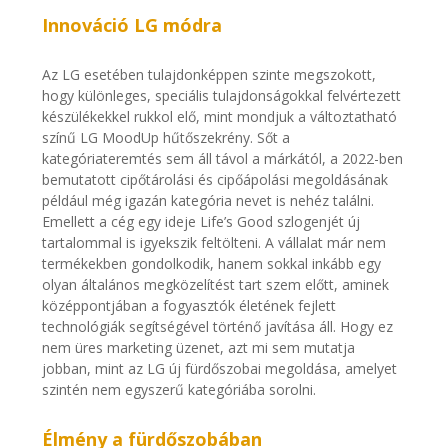
Innováció LG módra
Az LG esetében tulajdonképpen szinte megszokott,
hogy különleges, speciális tulajdonságokkal felvértezett
készülékekkel rukkol elő, mint mondjuk a változtatható
színű LG MoodUp hűtőszekrény. Sőt a
kategóriateremtés sem áll távol a márkától, a 2022-ben
bemutatott cipőtárolási és cipőápolási megoldásának
például még igazán kategória nevet is nehéz találni.
Emellett a cég egy ideje Life’s Good szlogenjét új
tartalommal is igyekszik feltölteni. A vállalat már nem
termékekben gondolkodik, hanem sokkal inkább egy
olyan általános megközelítést tart szem előtt, aminek
középpontjában a fogyasztók életének fejlett
technológiák segítségével történő javítása áll. Hogy ez
nem üres marketing üzenet, azt mi sem mutatja
jobban, mint az LG új fürdőszobai megoldása, amelyet
szintén nem egyszerű kategóriába sorolni.
Élmény a fürdőszobában