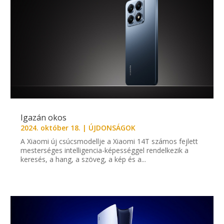
Igazán okos
2024. október 18.
|
ÚJDONSÁGOK
A Xiaomi új csúcsmodellje a Xiaomi 14T számos fejlett
mesterséges intelligencia-képességgel rendelkezik a
keresés, a hang, a szöveg, a kép és a...