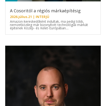
A Cosoritól a régiós márkaépítésig
2026.július.21
|
INTERJÚ
Amazon-kereskedőként indultak, ma pedig több,
nemzetközileg már bizonyított technológiai márkát
építenek Közép- és Kelet-Európában....