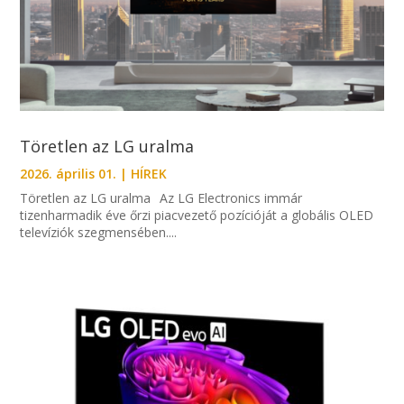
Töretlen az LG uralma
2026. április 01.
|
HÍREK
Töretlen az LG uralma Az LG Electronics immár
tizenharmadik éve őrzi piacvezető pozícióját a globális OLED
televíziók szegmensében....