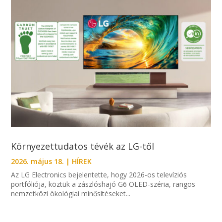
Környezettudatos tévék az LG-től
2026. május 18.
|
HÍREK
Az LG Electronics bejelentette, hogy 2026-os televíziós
portfóliója, köztük a zászlóshajó G6 OLED-széria, rangos
nemzetközi ökológiai minősítéseket...