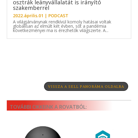
osztrák leányvállalatát is irányító
szakemberrel
2022.április.01
|
PODCAST
A világjárványnak rendkívül komoly hatásai voltak
globálisan az elmúlt két évben, sőt a pandémia
következményei ma is érezhetők világszerte. A...
VISSZA A SELL PANORÁMA OLDALRA
TOVÁBBI CIKKEINK A ROVATBÓL: