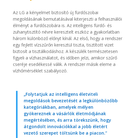
Az LG a kényelmet biztosító új fürdőszobai
megoldásának bemutatásával kiterjeszti a felhasználói
élményt a fürdőszobára is. Az intelligens fürdő- és
zuhanytisztító névre keresztelt eszköz a gyakorlatban
három különböző előnyt kínál. Az első, hogy a rendszer
egy fejlett vízszűrőn keresztül tiszta, tisztított vizet
biztosít a tisztálkodáshoz. A készülék természetesen
figyeli a vízhasználatot, és időben jelzi, amikor szűrő
cseréje esedékessé válik. A rendszer másik eleme a
vízhőmérséklet szabályozó.
„Folytatjuk az intelligens életviteli
megoldások bevezetését a legkülönbözőbb
kategóriákban, amelyek mélyen
gyökereznek a vásárlók életmódjának
megértésében, és arra törekszünk, hogy
átgondolt innovációkkal a jobb életért
vezető szerepet töltsünk be a piacon.”