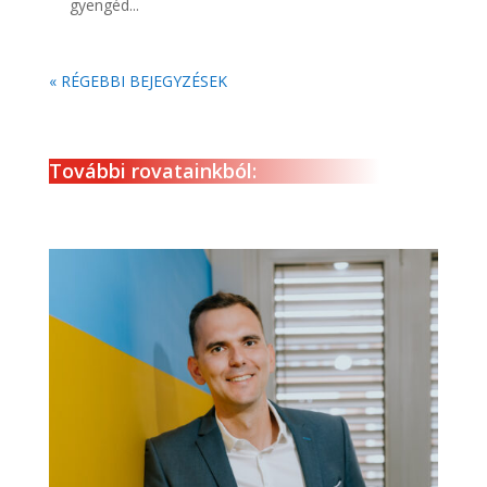
gyengéd...
« RÉGEBBI BEJEGYZÉSEK
További rovatainkból: