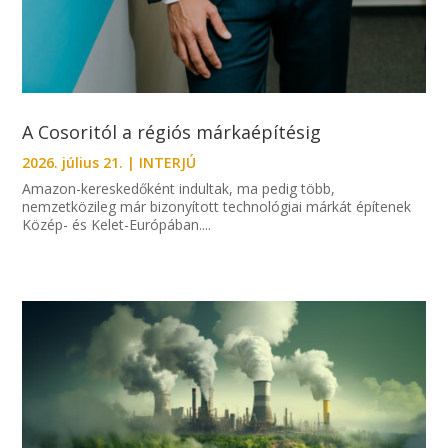
A Cosoritól a régiós márkaépítésig
2026. július 21.
|
INTERJÚ
Amazon-kereskedőként indultak, ma pedig több,
nemzetközileg már bizonyított technológiai márkát építenek
Közép- és Kelet-Európában....