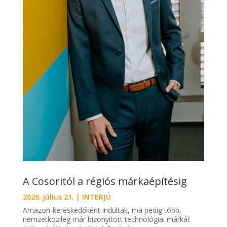
A Cosoritól a régiós márkaépítésig
2026. július 21.
|
INTERJÚ
Amazon-kereskedőként indultak, ma pedig több,
nemzetközileg már bizonyított technológiai márkát