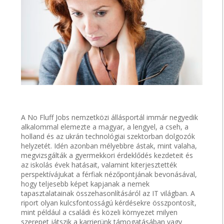
A No Fluff Jobs nemzetközi állásportál immár negyedik
alkalommal elemezte a magyar, a lengyel, a cseh, a
holland és az ukrán technológiai szektorban dolgozók
helyzetét. Idén azonban mélyebbre ástak, mint valaha,
megvizsgálták a gyermekkori érdeklődés kezdeteit és
az iskolás évek hatásait, valamint kiterjesztették
perspektívájukat a férfiak nézőpontjának bevonásával,
hogy teljesebb képet kapjanak a nemek
tapasztalatainak összehasonlításáról az IT világban. A
riport olyan kulcsfontosságú kérdésekre összpontosít,
mint például a családi és közeli környezet milyen
szerepet játszik a karrierünk támogatásában vagy