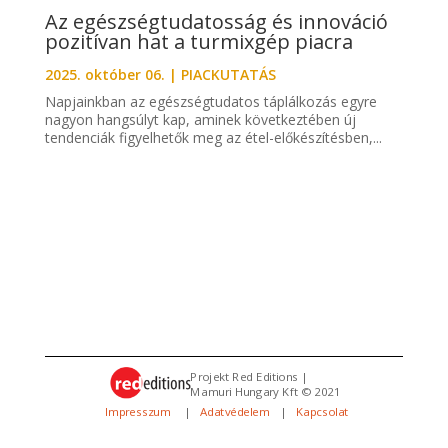
Az egészségtudatosság és innováció
pozitívan hat a turmixgép piacra
2025. október 06.
|
PIACKUTATÁS
Napjainkban az egészségtudatos táplálkozás egyre
nagyon hangsúlyt kap, aminek következtében új
tendenciák figyelhetők meg az étel-előkészítésben,...
Projekt Red Editions |
Mamuri Hungary Kft © 2021
Impresszum
|
Adatvédelem
|
Kapcsolat