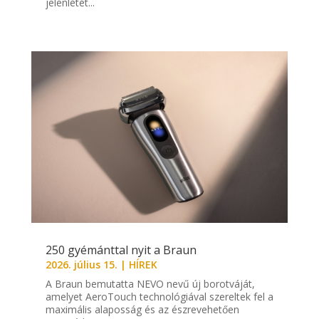
jelenlétét...
250 gyémánttal nyit a Braun
2026. július 15.
|
HÍREK
A Braun bemutatta NEVO nevű új borotváját,
amelyet AeroTouch technológiával szereltek fel a
maximális alaposság és az észrevehetően