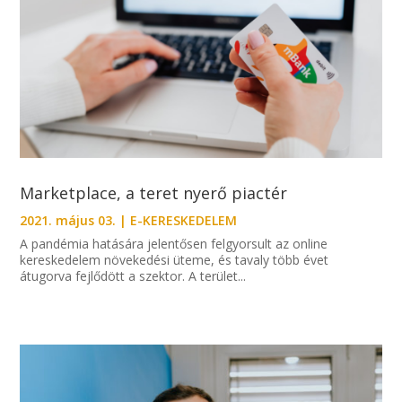
Marketplace, a teret nyerő piactér
2021. május 03.
|
E-KERESKEDELEM
A pandémia hatására jelentősen felgyorsult az online
kereskedelem növekedési üteme, és tavaly több évet
átugorva fejlődött a szektor. A terület...