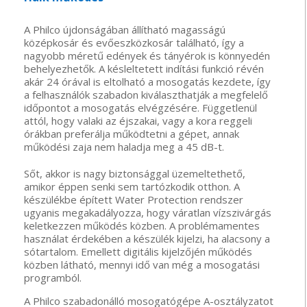
A Philco újdonságában állítható magasságú
középkosár és evőeszközkosár található, így a
nagyobb méretű edények és tányérok is könnyedén
behelyezhetők. A késleltetett indítási funkció révén
akár 24 órával is eltolható a mosogatás kezdete, így
a felhasználók szabadon kiválaszthatják a megfelelő
időpontot a mosogatás elvégzésére. Függetlenül
attól, hogy valaki az éjszakai, vagy a kora reggeli
órákban preferálja működtetni a gépet, annak
működési zaja nem haladja meg a 45 dB-t.
Sőt, akkor is nagy biztonsággal üzemeltethető,
amikor éppen senki sem tartózkodik otthon. A
készülékbe épített Water Protection rendszer
ugyanis megakadályozza, hogy váratlan vízszivárgás
keletkezzen működés közben. A problémamentes
használat érdekében a készülék kijelzi, ha alacsony a
sótartalom. Emellett digitális kijelzőjén működés
közben látható, mennyi idő van még a mosogatási
programból.
A Philco szabadonálló mosogatógépe A-osztályzatot