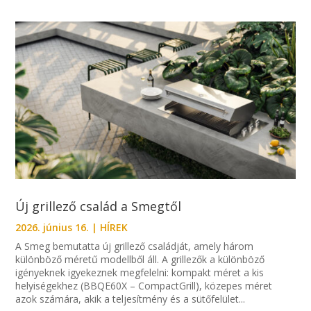
Új grillező család a Smegtől
2026. június 16.
|
HÍREK
A Smeg bemutatta új grillező családját, amely három
különböző méretű modellből áll. A grillezők a különböző
igényeknek igyekeznek megfelelni: kompakt méret a kis
helyiségekhez (BBQE60X – CompactGrill), közepes méret
azok számára, akik a teljesítmény és a sütőfelület...