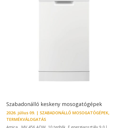
Szabadonálló keskeny mosogatógépek
2026. július 09.
|
SZABADONÁLLÓ MOSOGATÓGÉPEK
,
TERMÉKVÁLOGATÁS
Amica MV 456 ADW 10 teríték E energiaosztály 9,0 l