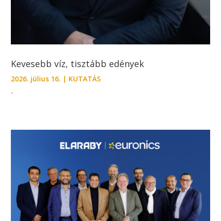
Kevesebb víz, tisztább edények
2026. július 16.
|
KUTATÁS
-