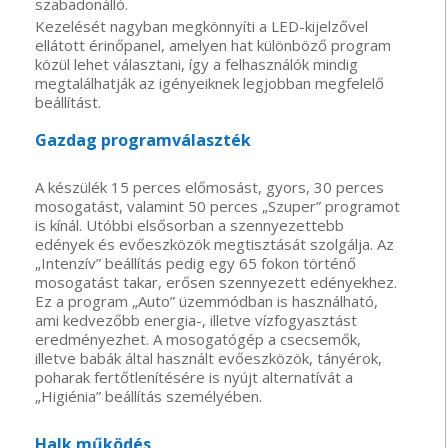
szabadonálló.
Kezelését nagyban megkönnyíti a LED-kijelzővel
ellátott érinőpanel, amelyen hat különböző program
közül lehet választani, így a felhasználók mindig
megtalálhatják az igényeiknek legjobban megfelelő
beállítást.
Gazdag programválaszték
A készülék 15 perces előmosást, gyors, 30 perces
mosogatást, valamint 50 perces „Szuper” programot
is kínál. Utóbbi elsősorban a szennyezettebb
edények és evőeszközök megtisztását szolgálja. Az
„Intenzív” beállítás pedig egy 65 fokon történő
mosogatást takar, erősen szennyezett edényekhez.
Ez a program „Auto” üzemmódban is használható,
ami kedvezőbb energia-, illetve vízfogyasztást
eredményezhet. A mosogatógép a csecsemők,
illetve babák által használt evőeszközök, tányérok,
poharak fertőtlenítésére is nyújt alternatívát a
„Higiénia” beállítás személyében.
Halk működés