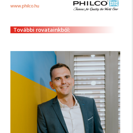
www.philco.hu
További rovatainkból: