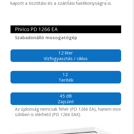
kapott a tisztítási és a szárítási hatékonyságra is.
Philco PD 1266 EA
Szabadonálló mosogatógép
12 liter
Vízfogyasztás / ciklus
12
Teríték
45 dB
Zajszint
Az újdonság nemcsak fehér (PD 1266 EA), hanem inox
színben is elérhető (PD 1266 EAX).