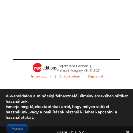
Projekt Red Editions |
Mamuri Hungary Kft © 2021
Impresszum
|
Adatvédelem
|
Kapcsolat
A weboldalon a minőségi felhasználói élmény érdekében sütiket
használunk.
Ismerje meg tájékoztatónkat arról, hogy milyen sütiket
használunk, vagy a
beállítások
résznél ki lehet kapcsolni a
használatukat.
Minden jog fenntartva. Az oldalt üzemelteti a
REMOT
|
Design:
REMOT
Accept
Share This