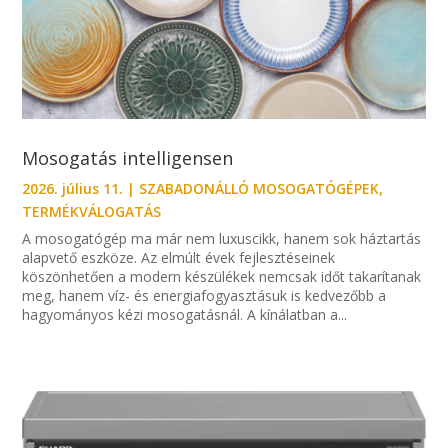
Mosogatás intelligensen
2026. július 11.
|
SZABADONÁLLÓ MOSOGATÓGÉPEK
,
TERMÉKVÁLOGATÁS
A mosogatógép ma már nem luxuscikk, hanem sok háztartás
alapvető eszköze. Az elmúlt évek fejlesztéseinek
köszönhetően a modern készülékek nemcsak időt takarítanak
meg, hanem víz- és energiafogyasztásuk is kedvezőbb a
hagyományos kézi mosogatásnál. A kínálatban a...