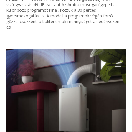
vízfogyasztás 49 dB zajszint Az Amica mosogatógépe hat
különböző programot kínál, köztük a 30 perces
gyorsmosogatást is. A modell a programok végén forró
gőzzel csökkenti a baktériumok mennyiségét az edényeken
és...