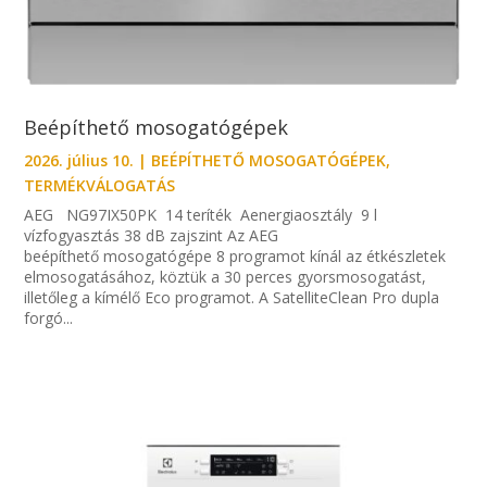
Beépíthető mosogatógépek
2026. július 10.
|
BEÉPÍTHETŐ MOSOGATÓGÉPEK
,
TERMÉKVÁLOGATÁS
AEG NG97IX50PK 14 teríték Aenergiaosztály 9 l
vízfogyasztás 38 dB zajszint Az AEG
beépíthető mosogatógépe 8 programot kínál az étkészletek
elmosogatásához, köztük a 30 perces gyorsmosogatást,
illetőleg a kímélő Eco programot. A SatelliteClean Pro dupla
forgó...