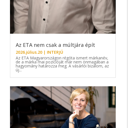
Az ETA nem csak a múltjára épít
2026.július.20
|
INTERJÚ
Az ETA Magyarországon régóta ismert márkanév,
de a márka mai pozícióját már nem önmagában a
hagyomány határozza meg. A vásárlói bizalom, az
új...