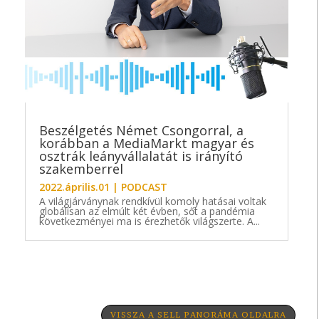
Beszélgetés Német Csongorral, a
korábban a MediaMarkt magyar és
osztrák leányvállalatát is irányító
szakemberrel
2022.április.01
|
PODCAST
A világjárványnak rendkívül komoly hatásai voltak
globálisan az elmúlt két évben, sőt a pandémia
következményei ma is érezhetők világszerte. A...
VISSZA A SELL PANORÁMA OLDALRA