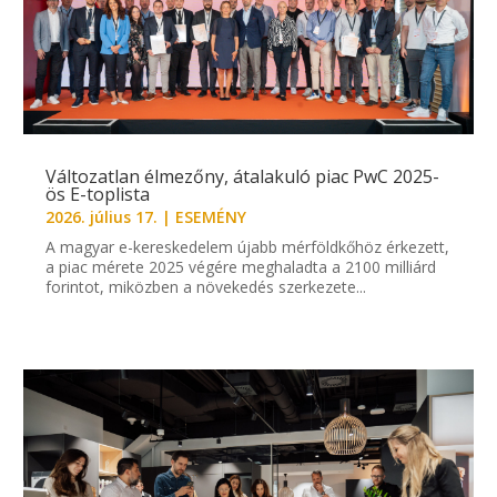
Változatlan élmezőny, átalakuló piac PwC 2025-
ös E-toplista
2026. július 17.
|
ESEMÉNY
A magyar e-kereskedelem újabb mérföldkőhöz érkezett,
a piac mérete 2025 végére meghaladta a 2100 milliárd
forintot, miközben a növekedés szerkezete...