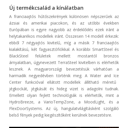
Új termékcsalád a kínálatban
A franciaajtós hűtőszekrények különösen népszerűek az
ázsiai és amerikai piacokon, és az utóbbi években
Európában is egyre nagyobb az érdeklődés ezek iránt a
helytakarékos modellek iránt. Összesen 14 modell érkezik:
ebből 7 négyajtós kivitelű, míg a másik 7 franciaajtós
kialakítású, két fagyasztófiókkal. A korábbi
SmartSteel
és
BlackSteel felületek mellett mostantól bronzos
árnyalatban, úgynevezett TerraSteel kivitelben is elérhetők
lesznek. A magyarországi bevezetésük várhatóan a
harmadik negyedévben történik meg.
A
Water
and
Ice
Center funkcióval ellátott modellek állítható méretű
jégkockát, jégkását és hideg vizet is adagolni tudnak.
Emellett olyan fejlett technológiák is elérhetők, mint a
HydroBreeze
, a
VarioTempZone
, a
MoodLight
, és a
FlexDoorSystems
. Az új, hangulatvilágításként szolgáló
belső fények pedig kiegészítőként kerülnek bevezetésre.