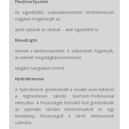
FlexDoorSystem
Az egyedülálló, szabadalmaztatott tömítőrendszer
nagyban megkönnyíti az
ajtók nyitását és zárását – akár egyenként is.
MoodLight
Kiemeli a lakókörnyezetet: A süllyesztett fogantyúk,
az indirekt megvilágítása különösen
elegáns hangulatot teremt.
HydroBreezee
A HydroBreeze gondoskodik a vizuális wow-hatásról
a légmentesen záródó BioFresh-Professional
rekeszben. A frissességet biztosító köd gondoskodik
az optimális tárolási körülményekről és egy
lendületnyi frissességről a tárolt élelmiszerek
számára.