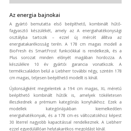
Az energia bajnokai
A gyártó bemutatta első beépíthető, kombinált hűtő-
fagyasztó készülékét, amely az A energiahatékonysági
osztályba tartozik – ezzel új mércét állítva az
energiatakarékosság terén. A 178 cm magas modell a
BioFresh és SmartFrost funkciókkal is rendelkezik, és a
Plus sorozat minden előnyét magában hordozza. A
készülékre 10 év gyártói garancia vonatkozik. A
termékcsaládon belül a Liebherr további négy, szintén 178
cm magas, teljesen beépíthető modellt is kínál.
Újdonságként megjelentek a 194 cm magas, XL méretű
beépíthető kombinált hűtők is, amelyek tökéletesen
illeszkednek a prémium kategóriás konyhákhoz. Ezek a
modellek kategóriájukban kiemelkedően
energiahatékonyak, és a 178 cm-es változatokhoz képest
30 literrel nagyobb kapacitással rendelkeznek. A Liebherr
ezzel egyedülállóan helytakarékos megoldást kínál.