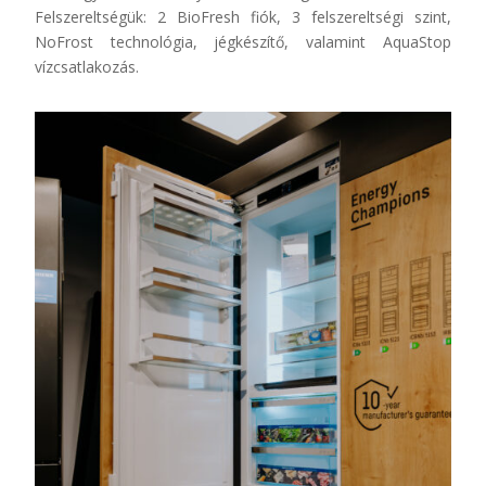
Felszereltségük: 2 BioFresh fiók, 3 felszereltségi szint,
NoFrost technológia, jégkészítő, valamint AquaStop
vízcsatlakozás.