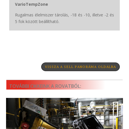
VarioTempZone
Rugalmas élelmiszer tárolás, -18 és -10, illetve -2 és
5 fok között beállítható.
VISSZA A SELL PANORÁMA OLDALRA
TOVÁBBI CIKKEINK A ROVATBÓL: