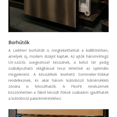
Borhűtők
A
Liebherr
borhűtőit is megtekinthettük a kiállítótérben,
amelyek új, modern dizájnt kaptak. Az ajtók háromrétegű
UV-szűrős üvegezéssel készülnek, a belső tér pedig
szabályozható világítással teszi lehetővé az optimális
megjelenést. A készülékek kivehető
Sommelier
-fiókkal
rendelkeznek, és akár három különböző hőmérsékleti
zónára is feloszthatók. A
FlexFit
rendszernek
köszönhetően a fából készült fiókok szabadon igazíthatók
a különböző palackméretekhez.