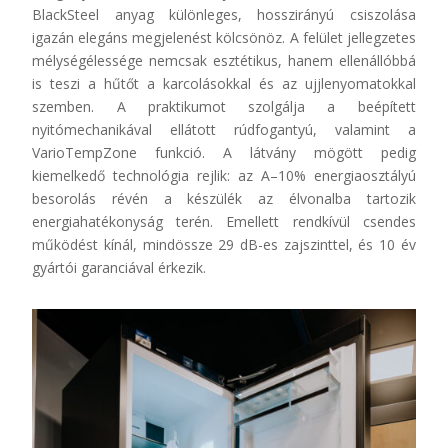
BlackSteel anyag különleges, hosszirányú csiszolása
igazán elegáns megjelenést kölcsönöz. A felület jellegzetes
mélységélessége nemcsak esztétikus, hanem ellenállóbbá
is teszi a hűtőt a karcolásokkal és az ujjlenyomatokkal
szemben.
A praktikumot szolgálja a beépített
nyitómechanikával ellátott rúdfogantyú, valamint a
VarioTempZone
funkció. A látvány mögött pedig
kiemelkedő technológia rejlik: az A–10% energiaosztályú
besorolás révén a készülék az élvonalba tartozik
energiahatékonyság terén. Emellett rendkívül csendes
működést kínál, mindössze 29 dB-es zajszinttel, és 10 év
gyártói garanciával érkezik.