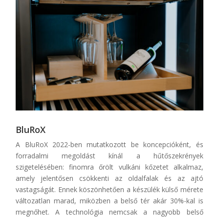
BluRoX
A
BluRo
X
2022-ben mutatkozott be koncepcióként, és
forradalmi megoldást kínál a hűtőszekrények
szigetelésében: finomra őrölt vulkáni kőzetet alkalmaz,
amely jelentősen csökkenti az oldalfalak és az ajtó
vastagságát. Ennek köszönhetően a készülék külső mérete
változatlan marad, miközben a belső tér akár 30%-kal is
megnőhet. A technológia nemcsak a nagyobb belső