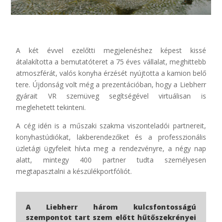
A két évvel ezelőtti megjelenéshez képest kissé
átalakította a bemutatóteret a 75 éves vállalat, meghittebb
atmoszférát, valós konyha érzését nyújtotta a kamion belő
tere. Újdonság volt még a prezentációban, hogy a Liebherr
gyárait VR szemüveg segítségével virtuálisan is
meglehetett tekinteni.
A cég idén is a műszaki szakma viszonteladói partnereit,
konyhastúdiókat, lakberendezőket és a professzionális
üzletági ügyfeleit hívta meg a rendezvényre, a négy nap
alatt, mintegy 400 partner tudta személyesen
megtapasztalni a készülékportfóliót.
A Liebherr három kulcsfontosságú
szempontot tart szem előtt hűtőszekrényei