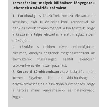
tervezésekor, melyek különösen lényegesek
lehetnek a vásárlók számára:
Tartósság:
A készülékek hosszú élettartamra
készülnek, akár 10 év teljes körű garanciával. Az
ajtók és fiókok strapabíróságát külön tesztelik, hogy
a készülék a teljes élettartama alatt megbízhatóan
működjön.
Tárolás
: A Liebherr olyan technológiákat
alkalmaz, amelyek segítenek meghosszabbítani az
élelmiszerek frissességét, ezáltal jelentősen
csökkentve az élelmiszer-pazarlást.
Korszerű tárolórendszerek:
A kialakítás során
kiemelt figyelmet kap az átláthatóság, a
helytakarékosság és a funkcionális elrendezés, hogy
a tárolás minél kényelmesebb és hatékonyabb
legyen.