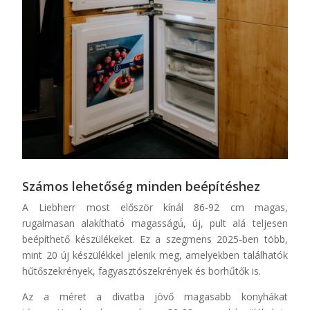
Számos lehetőség minden beépítéshez
A Liebherr most először kínál 86-92 cm magas,
rugalmasan alakítható́ magasságú́, új, pult alá teljesen
beépíthető készülékeket. Ez a szegmens 2025-ben több,
mint 20 új készülékkel jelenik meg, amelyekben találhatók
hűtőszekrények, fagyasztószekrények és borhűtők is.
Az a méret a divatba jövő magasabb konyhákat