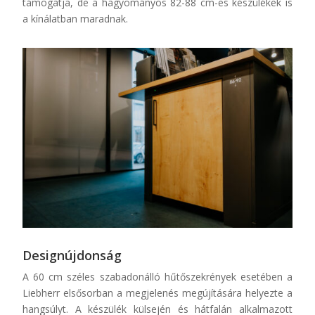
támogatja, de a hagyományos 82-88 cm-es készülékek is
a kínálatban maradnak.
Designújdonság
A 60 cm széles
szabadonálló
hűtőszekrények esetében a
Liebherr
elsősorban a megjelenés megújítására helyezte a
hangsúlyt. A készülék
külsején
és hátfalán alkalmazott