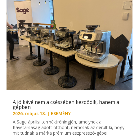
A jó kávé nem a csészében kezdődik, hanem a
gépben
2026. május 18.
|
ESEMÉNY
A Sage áprilisi terméktréningjén, amelynek a
Kávétársaság adott otthont, nemcsak az derült ki, hogy
mit tudnak a márka prémium eszpresszó-gépei,...