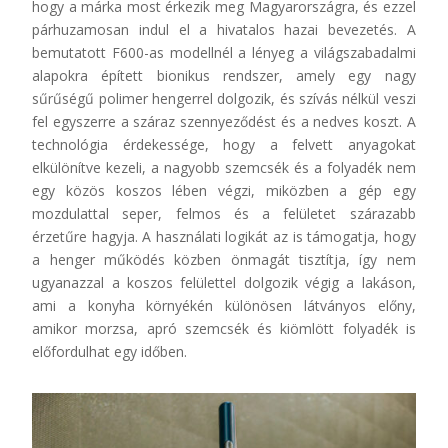
hogy a márka most érkezik meg Magyarországra, és ezzel
párhuzamosan indul el a hivatalos hazai bevezetés. A
bemutatott F600-as modellnél a lényeg a világszabadalmi
alapokra épített bionikus rendszer, amely egy nagy
sűrűségű polimer hengerrel dolgozik, és szívás nélkül veszi
fel egyszerre a száraz szennyeződést és a nedves koszt. A
technológia érdekessége, hogy a felvett anyagokat
elkülönítve kezeli, a nagyobb szemcsék és a folyadék nem
egy közös koszos lében végzi, miközben a gép egy
mozdulattal seper, felmos és a felületet szárazabb
érzetűre hagyja. A használati logikát az is támogatja, hogy
a henger működés közben önmagát tisztítja, így nem
ugyanazzal a koszos felülettel dolgozik végig a lakáson,
ami a konyha környékén különösen látványos előny,
amikor morzsa, apró szemcsék és kiömlött folyadék is
előfordulhat egy időben.