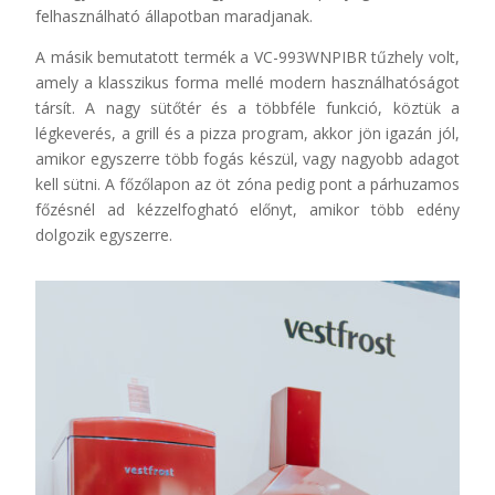
felhasználható állapotban maradjanak.
A másik bemutatott termék a VC-993WNPIBR tűzhely volt,
amely a klasszikus forma mellé modern használhatóságot
társít. A nagy sütőtér és a többféle funkció, köztük a
légkeverés, a grill és a pizza program, akkor jön igazán jól,
amikor egyszerre több fogás készül, vagy nagyobb adagot
kell sütni. A főzőlapon az öt zóna pedig pont a párhuzamos
főzésnél ad kézzelfogható előnyt, amikor több edény
dolgozik egyszerre.