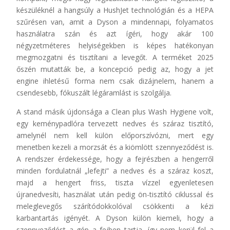
készüléknél a hangsúly a HushJet technológián és a HEPA
szűrésen van, amit a Dyson a mindennapi, folyamatos
használatra szán és azt ígéri, hogy akár 100
négyzetméteres helyiségekben is képes hatékonyan
megmozgatni és tisztítani a levegőt. A terméket 2025
őszén mutatták be, a koncepció pedig az, hogy a jet
engine ihletésű forma nem csak dizájnelem, hanem a
csendesebb, fókuszált légáramlást is szolgálja.
A stand másik újdonsága a Clean plus Wash Hygiene volt,
egy keménypadlóra tervezett nedves és száraz tisztító,
amelynél nem kell külön előporszívózni, mert egy
menetben kezeli a morzsát és a kiömlött szennyeződést is.
A rendszer érdekessége, hogy a fejrészben a hengerről
minden fordulatnál „lefejti” a nedves és a száraz koszt,
majd a hengert friss, tiszta vízzel egyenletesen
újranedvesíti, használat után pedig ön-tisztító ciklussal és
meleglevegős szárítódokkolóval csökkenti a kézi
karbantartás igényét. A Dyson külön kiemeli, hogy a
szennyeződést a gép a fejben tartja, így nem kerül fel a