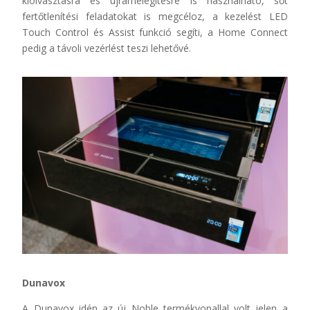
kiolvasztásra és újramelegítésre is használható, sőt
fertőtlenítési feladatokat is megcéloz, a kezelést LED
Touch Control és Assist funkció segíti, a Home Connect
pedig a távoli vezérlést teszi lehetővé.
Dunavox
A Dunavox idén az új Noble termékvonallal volt jelen a