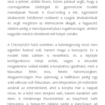
viszi a prímet, utóbbi finom, hűvös párával segíti, hogy a
csomagolatlan zöldségek és gyümölcsök tovább
maradjanak frissek. A DuoCooling a két, egymástól
elválasztott hűtőkörrel csökkenti a szagok átvándorlását
és segít megőrizni az élelmiszerek állagát, a fagyasztó
oldalon pedig a VarioSpacead plusz rugalmasságot, amikor
nagyobb méretű tételeknek kell helyet csinálni.
A CNcmy5203 hűtő esetében a különlegesség most nem
egyetlen funkció volt, hanem maga a koncepció. Ez a
modell több színben is rendelhető, és a MyStyle
konfigurátoros irányt erősíti, vagyis a készülék
megjelenése sokkal inkább a konyhához igazítható, mint a
klasszikus fehér, inox, fekete háromszögben.
Magyarországon friss újdonság, a kiállításon pedig egy
zöld változat volt fókuszban, ami kifejezetten jól működött
azoknál az enteriőröknél, ahol a konyha már a nappali
része, és a hűtő nem elrejteni való, hanem karaktert adó
elem. A mindennapi frissentartást az EasyFresh Safe
támogatja, a fagyasztó oldalon pedig a VarioSpace ad