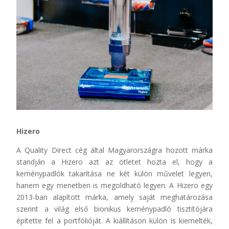
Hizero
A Quality Direct cég által Magyarországra hozott márka
standján a Hizero azt az ötletet hozta el, hogy a
keménypadlók takarítása ne két külön művelet legyen,
hanem egy menetben is megoldható legyen. A Hizero egy
2013-ban alapított márka, amely saját meghatározása
szerint a világ első bionikus keménypadló tisztítójára
építette fel a portfólióját. A kiállításon külön is kiemelték,