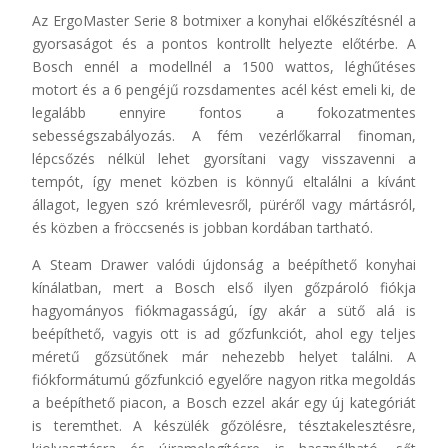
Az ErgoMaster Serie 8 botmixer a konyhai előkészítésnél a
gyorsaságot és a pontos kontrollt helyezte előtérbe. A
Bosch ennél a modellnél a 1500 wattos, léghűtéses
motort és a 6 pengéjű rozsdamentes acél kést emeli ki, de
legalább ennyire fontos a fokozatmentes
sebességszabályozás. A fém vezérlőkarral finoman,
lépcsőzés nélkül lehet gyorsítani vagy visszavenni a
tempót, így menet közben is könnyű eltalálni a kívánt
állagot, legyen szó krémlevesről, püréről vagy mártásról,
és közben a fröccsenés is jobban kordában tartható.
A Steam Drawer valódi újdonság a beépíthető konyhai
kínálatban, mert a Bosch első ilyen gőzpároló fiókja
hagyományos fiókmagasságú, így akár a sütő alá is
beépíthető, vagyis ott is ad gőzfunkciót, ahol egy teljes
méretű gőzsütőnek már nehezebb helyet találni. A
fiókformátumú gőzfunkció egyelőre nagyon ritka megoldás
a beépíthető piacon, a Bosch ezzel akár egy új kategóriát
is teremthet. A készülék gőzölésre, tésztakelesztésre,