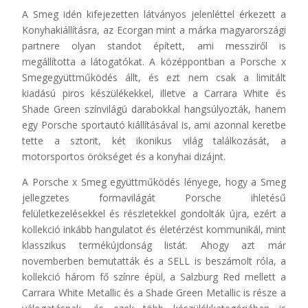
A Smeg idén kifejezetten látványos jelenléttel érkezett a
Konyhakiállításra, az Ecorgan mint a márka magyarországi
partnere olyan standot épített, ami messziről is
megállította a látogatókat. A középpontban a Porsche x
Smegegyüttműködés állt, és ezt nem csak a limitált
kiadású piros készülékekkel, illetve a Carrara White és
Shade Green színvilágú darabokkal hangsúlyozták, hanem
egy Porsche sportautó kiállításával is, ami azonnal keretbe
tette a sztorit, két ikonikus világ találkozását, a
motorsportos örökséget és a konyhai dizájnt.
A Porsche x Smeg együttműködés lényege, hogy a Smeg
jellegzetes formavilágát Porsche ihletésű
felületkezelésekkel és részletekkel gondolták újra, ezért a
kollekció inkább hangulatot és életérzést kommunikál, mint
klasszikus termékújdonság listát. Ahogy azt már
novemberben bemutatták és a SELL is beszámolt róla, a
kollekció három fő színre épül, a Salzburg Red mellett a
Carrara White Metallic és a Shade Green Metallic is része a