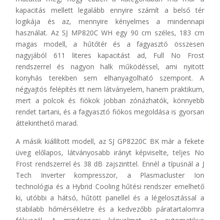
kapacitás mellett legalább ennyire számít a belső tér
logikája és az, mennyire kényelmes a mindennapi
használat. Az SJ MP820C WH egy 90 cm széles, 183 cm
magas modell, a hűtőtér és a fagyasztó összesen
nagyjából 611 literes kapacitást ad, Full No Frost
rendszerrel és nagyon halk működéssel, ami nyitott
konyhás terekben sem elhanyagolható szempont. A
négyajtós felépítés itt nem látványelem, hanem praktikum,
mert a polcok és fiókok jobban zónázhatók, könnyebb
rendet tartani, és a fagyasztó fiókos megoldása is gyorsan
áttekinthető marad.
A másik kiállított modell, az SJ GP8220C BK már a fekete
üveg előlapos, látványosabb irányt képviselte, teljes No
Frost rendszerrel és 38 dB zajszinttel. Ennél a típusnál a J
Tech Inverter kompresszor, a Plasmacluster Ion
technológia és a Hybrid Cooling hűtési rendszer emelhető
ki, utóbbi a hátsó, hűtött panellel és a légelosztással a
stabilabb hőmérsékletre és a kedvezőbb páratartalomra