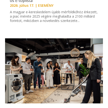
ös E-toplista
2026. július 17.
|
ESEMÉNY
A magyar e-kereskedelem újabb mérföldkőhöz érkezett,
a piac mérete 2025 végére meghaladta a 2100 milliárd
forintot, miközben a növekedés szerkezete...