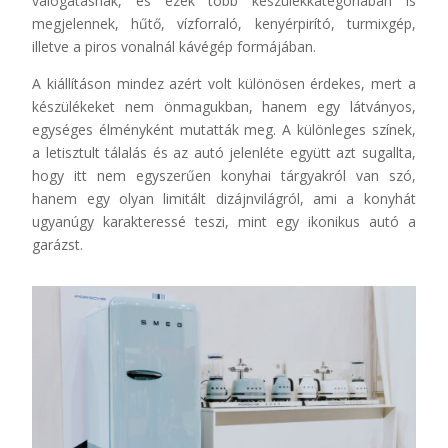
válogatásnak, és ezek több készülékkategóriában is
megjelennek, hűtő, vízforraló, kenyérpirító, turmixgép,
illetve a piros vonalnál kávégép formájában.
A kiállításon mindez azért volt különösen érdekes, mert a
készülékeket nem önmagukban, hanem egy látványos,
egységes élményként mutatták meg. A különleges színek,
a letisztult tálalás és az autó jelenléte együtt azt sugallta,
hogy itt nem egyszerűen konyhai tárgyakról van szó,
hanem egy olyan limitált dizájnvilágról, ami a konyhát
ugyanúgy karakteressé teszi, mint egy ikonikus autó a
garázst.