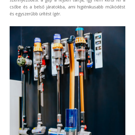
csőbe és a belső járatokba, ami higiénikusabb működést
és egyszerűbb ürítést ígér.