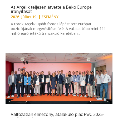
Az Arçelik teljesen átvette a Beko Europe
irányítását
2026. július 19.
|
ESEMÉNY
A török Arçelik újabb fontos lépést tett európai
pozíciójának megerősítése felé. A vállalat több mint 111
millió euró értékű tranzakció keretében...
Változatlan élmezőny, átalakuló piac PwC 2025-