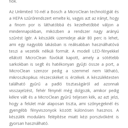
fiók.
Az Unlimited 10-nél a Bosch a MicroClean technológiát és
a HEPA szűrőrendszert emelte ki, vagyis azt az irányt, hogy
a finom por is láthatóbbá és kezelhetőbbé váljon a
mindennapokban, miközben a rendszer nagy arányú
szűrést ígér. A készülék üzemideje akár 80 perc is lehet,
ami egy nagyobb lakásban is reálisabban használhatóvá
teszi a vezeték nélküli formát. A modell LED-fényekkel
ellátott MicroClean fúvókát kapott, amely a sötétebb
sarkokban is segít és hatékonyan gyűjti össze a port, a
MicroClean szenzor pedig a szemmel nem látható,
mikroszkopikus részecskéket is érzékeli. A készüléktesten
található gyűrű a padló tisztaságáról ad azonnali
visszajelzést, fehér fénynél még dolgozik, amikor pedig
kékre vált és a MicroClean gyűrű teljesen kék, az azt jelzi,
hogy a felület már alaposan tiszta, ami szőnyegeknél és
gyengébb fényviszonyok között különösen hasznos. A
készülék moduláris felépítése miatt kézi porszívóként is
gyorsan használható.