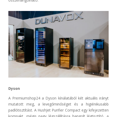
összehangolható.
Dyson
A Premiumshop24 a Dyson kínálatából két aktuális irányt
mutatott meg, a levegőminőséget és a higiénikusabb
padlótisztítást. A HushJet Purifier Compact egy kifejezetten
kompakt, mégis nagy légszállításra hangolt légtisztító, a