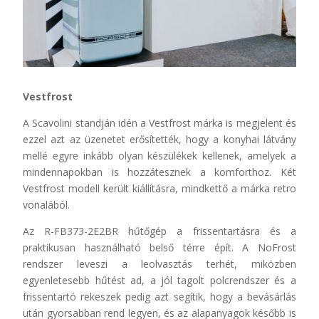
Vestfrost
A Scavolini standján idén a Vestfrost márka is megjelent és
ezzel azt az üzenetet erősítették, hogy a konyhai látvány
mellé egyre inkább olyan készülékek kellenek, amelyek a
mindennapokban is hozzátesznek a komforthoz. Két
Vestfrost modell került kiállításra, mindkettő a márka retro
vonalából.
Az R-FB373-2E2BR hűtőgép a frissentartásra és a
praktikusan használható belső térre épít. A NoFrost
rendszer leveszi a leolvasztás terhét, miközben
egyenletesebb hűtést ad, a jól tagolt polcrendszer és a
frissentartó rekeszek pedig azt segítik, hogy a bevásárlás
után gyorsabban rend legyen, és az alapanyagok később is