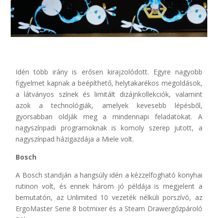
Idén több irány is erősen kirajzolódott. Egyre nagyobb
figyelmet kapnak a beépíthető, helytakarékos megoldások,
a látványos színek és limitált dizájnkollekciók, valamint
azok a technológiák, amelyek kevesebb lépésből,
gyorsabban oldják meg a mindennapi feladatokat. A
nagyszínpadi programoknak is komoly szerep jutott, a
nagyszínpad házigazdája a Miele volt.
Bosch
A Bosch standján a hangsúly idén a kézzelfogható konyhai
rutinon volt, és ennek három jó példája is megjelent a
bemutatón, az Unlimited 10 vezeték nélküli porszívó, az
ErgoMaster Serie 8 botmixer és a Steam Drawergőzpároló