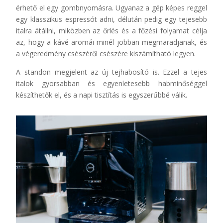
érhető el egy gombnyomásra. Ugyanaz a gép képes reggel
egy klasszikus espressót adni, délután pedig egy tejesebb
italra átállni, miközben az őrlés és a főzési folyamat célja
az, hogy a kávé aromái minél jobban megmaradjanak, és
a végeredmény csészéről csészére kiszámítható legyen.
A standon megjelent az új tejhabosító is. Ezzel a tejes
italok gyorsabban és egyenletesebb habminőséggel
készíthetők el, és a napi tisztítás is egyszerűbbé válik.