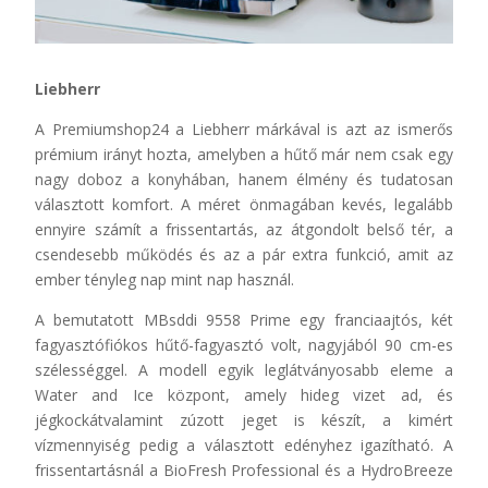
Liebherr
A Premiumshop24 a Liebherr márkával is azt az ismerős
prémium irányt hozta, amelyben a hűtő már nem csak egy
nagy doboz a konyhában, hanem élmény és tudatosan
választott komfort. A méret önmagában kevés, legalább
ennyire számít a frissentartás, az átgondolt belső tér, a
csendesebb működés és az a pár extra funkció, amit az
ember tényleg nap mint nap használ.
A bemutatott MBsddi 9558 Prime egy franciaajtós, két
fagyasztófiókos hűtő-fagyasztó volt, nagyjából 90 cm-es
szélességgel. A modell egyik leglátványosabb eleme a
Water and Ice központ, amely hideg vizet ad, és
jégkockátvalamint zúzott jeget is készít, a kimért
vízmennyiség pedig a választott edényhez igazítható. A
frissentartásnál a BioFresh Professional és a HydroBreeze