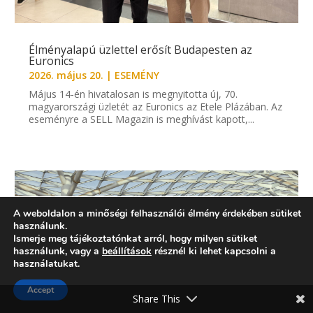
Élményalapú üzlettel erősít Budapesten az
Euronics
2026. május 20.
|
ESEMÉNY
Május 14-én hivatalosan is megnyitotta új, 70.
magyarországi üzletét az Euronics az Etele Plázában. Az
eseményre a SELL Magazin is meghívást kapott,...
A weboldalon a minőségi felhasználói élmény érdekében sütiket
használunk.
Ismerje meg tájékoztatónkat arról, hogy milyen sütiket
használunk, vagy a
beállítások
résznél ki lehet kapcsolni a
használatukat.
Accept
Share This