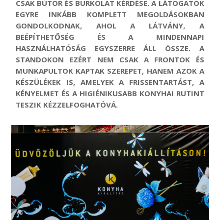
CSAK BÚTOR ÉS BURKOLAT KÉRDÉSE. A LÁTOGATÓK
EGYRE INKÁBB KOMPLETT MEGOLDÁSOKBAN
GONDOLKODNAK, AHOL A LÁTVÁNY, A
BEÉPÍTHETŐSÉG ÉS A MINDENNAPI
HASZNÁLHATÓSÁG EGYSZERRE ÁLL ÖSSZE. A
STANDOKON EZÉRT NEM CSAK A FRONTOK ÉS
MUNKAPULTOK KAPTAK SZEREPET, HANEM AZOK A
KÉSZÜLÉKEK IS, AMELYEK A
FRISSENTARTÁST
, A
KÉNYELMET ÉS A HIGIÉNIKUSABB KONYHAI RUTINT
TESZIK KÉZZELFOGHATÓVÁ.