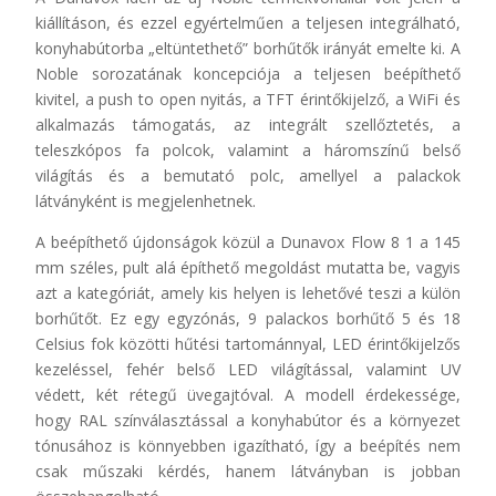
kiállításon, és ezzel egyértelműen a teljesen integrálható,
konyhabútorba „eltüntethető” borhűtők irányát emelte ki. A
Noble sorozatának koncepciója a teljesen beépíthető
kivitel, a push to open nyitás, a TFT érintőkijelző, a WiFi és
alkalmazás támogatás, az integrált szellőztetés, a
teleszkópos fa polcok, valamint a háromszínű belső
világítás és a bemutató polc, amellyel a palackok
látványként is megjelenhetnek.
A beépíthető újdonságok közül a Dunavox Flow 8 1 a 145
mm széles, pult alá építhető megoldást mutatta be, vagyis
azt a kategóriát, amely kis helyen is lehetővé teszi a külön
borhűtőt. Ez egy egyzónás, 9 palackos borhűtő 5 és 18
Celsius fok közötti hűtési tartománnyal, LED érintőkijelzős
kezeléssel, fehér belső LED világítással, valamint UV
védett, két rétegű üvegajtóval. A modell érdekessége,
hogy RAL színválasztással a konyhabútor és a környezet
tónusához is könnyebben igazítható, így a beépítés nem
csak műszaki kérdés, hanem látványban is jobban