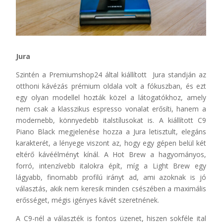
Jura
Szintén a Premiumshop24 által kiállított Jura standján az
otthoni kávézás prémium oldala volt a fókuszban, és ezt
egy olyan modellel hozták közel a látogatókhoz, amely
nem csak a klasszikus espresso vonalat erősíti, hanem a
modernebb, könnyedebb italstílusokat is. A kiállított C9
Piano Black megjelenése hozza a Jura letisztult, elegáns
karakterét, a lényege viszont az, hogy egy gépen belül két
eltérő kávéélményt kínál. A Hot Brew a hagyományos,
forró, intenzívebb italokra épít, míg a Light Brew egy
lágyabb, finomabb profilú irányt ad, ami azoknak is jó
választás, akik nem keresik minden csészében a maximális
erősséget, mégis igényes kávét szeretnének.
A C9-nél a választék is fontos üzenet, hiszen sokféle ital