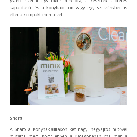
gyártó szerint egy ciklus 4–6 óra, a készülék 2 literes
kapacitású, és a konyhapulton vagy egy szekrényben is
elfér a kompakt méretével.
Sharp
A Sharp a Konyhakiállításon két nagy, négyajtós hűtővel
mutatta meg, hogy ebben a kategóriában ma már a