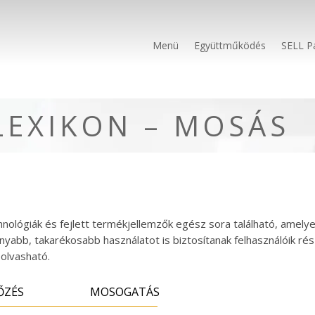
Menü
Együttműködés
SELL P
LEXIKON – MOSÁS
chnológiák és fejlett termékjellemzők egész sora található, amely
nyabb, takarékosabb használatot is biztosítanak felhasználóik r
 olvasható.
ŐZÉS
MOSOGATÁS