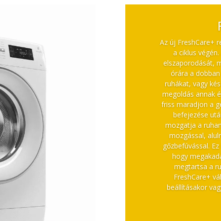
Az új FreshCare+ r
a ciklus végén
elszaporodását, 
órára a dobban 
ruhákat, vagy kés
megoldás annak é
friss maradjon a g
befejezése utá
mozgatja a ruhane
mozgással, alul
gőzbefúvással. Ez 
hogy megakadál
megtartsa a ru
FreshCare+ vá
beállításakor va