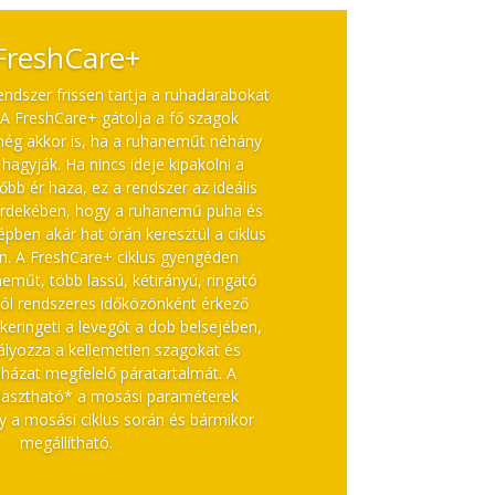
FreshCare+
endszer frissen tartja a ruhadarabokat
. A FreshCare+ gátolja a fő szagok
még akkor is, ha a ruhaneműt néhány
hagyják. Ha nincs ideje kipakolni a
őbb ér haza, ez a rendszer az ideális
rdekében, hogy a ruhanemű puha és
épben akár hat órán keresztül a ciklus
n. A FreshCare+ ciklus gyengéden
műt, több lassú, kétirányú, ringató
ról rendszeres időközönként érkező
keringeti a levegőt a dob belsejében,
yozza a kellemetlen szagokat és
házat megfelelő páratartalmát. A
lasztható* a mosási paraméterek
gy a mosási ciklus során és bármikor
megállítható.