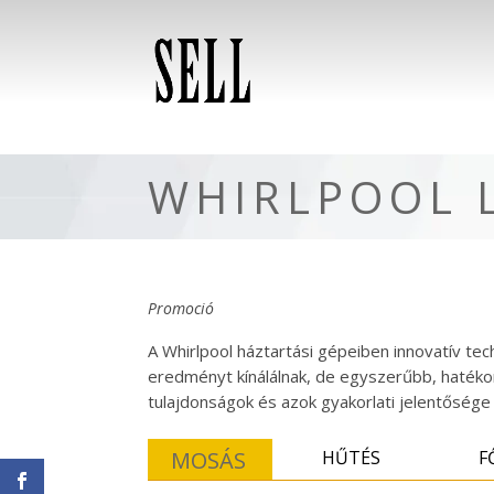
WHIRLPOOL 
Promoció
A Whirlpool háztartási gépeiben innovatív te
eredményt kínálálnak, de egyszerűbb, hatéko
tulajdonságok és azok gyakorlati jelentősége
MOSÁS
HŰTÉS
F