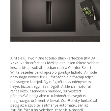
A Miele új TwoInOne főzőlap BlackPerfection (KMDA
7676 BlackPerfection) főzőlapja teljesen fekete színben
készül, kikapcsolt állapotban csak a ComfortSelect
White vezérlés be-kikapcsoló gombja látható. A modell
négy nagy PowerFlex XL főzőzónája a főzőlap teljes
mélységére kiterjed, így még két nagy edénynek is
helyet biztosít egymás mögött. A Silence motorral
rendelkező, csendesen működő, süllyesztett
páraelszívó pedig akár 610 köbméter levegőt is
megmozgat óránként. A bevált Con@ctivity funkcióval
pedig az elszívó teljesítménye automatikusan az
aktuális főzési művelethez igazodik. A modell