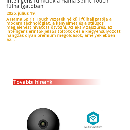
Intelligens funkciók a Hama Spirit Touch
fülhallgatóban
2026. július 19.
A Hama Spirit Touch vezeték nélküli fülhallgatója a
modern technológiát, a kényelmet és a stílusos
megjelenést hivatott ötvözni. Az aktív zajszűrés, az
intelligens érintőkijelzős töltőtok és a kiegyensúlyozott
hangzás olyan prémium megoldások, amelyek ebben
az...
További híreink