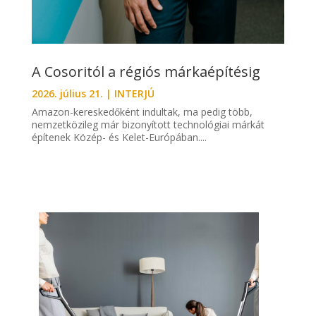
A Cosoritól a régiós márkaépítésig
2026. július 21.
|
INTERJÚ
Amazon-kereskedőként indultak, ma pedig több,
nemzetközileg már bizonyított technológiai márkát
építenek Közép- és Kelet-Európában....