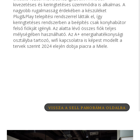
kivezetéses és keringtetéses üzemmódra is alkalmas. A
nagyobb rugalmasság érdekében a készüléket
Plug&Play telepítési rendszerrel látták el, így
keringtetéses rendszerben a beépítés csak konyhabútor
felső fiókját igényli. Az alatta lévő összes fiók teljes
mélységében használható. Az A+ energiahatékonysági
osztályba tartozó, wifi kapcsolatra is képest modellt a
tervek szerint 2024 elején dobja piacra a Miele.
VISSZA A SELL PANORÁMA OLDALRA