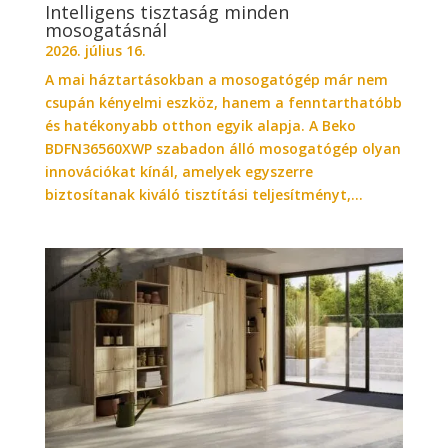
Intelligens tisztaság minden
mosogatásnál
2026. július 16.
A mai háztartásokban a mosogatógép már nem
csupán kényelmi eszköz, hanem a fenntarthatóbb
és hatékonyabb otthon egyik alapja. A Beko
BDFN36560XWP szabadon álló mosogatógép olyan
innovációkat kínál, amelyek egyszerre
biztosítanak kiváló tisztítási teljesítményt,...