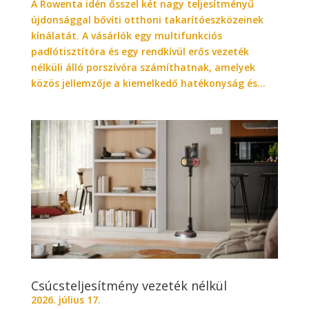
A Rowenta idén ősszel két nagy teljesítményű
újdonsággal bővíti otthoni takarítóeszközeinek
kínálatát. A vásárlók egy multifunkciós
padlótisztítóra és egy rendkívül erős vezeték
nélküli álló porszívóra számíthatnak, amelyek
közös jellemzője a kiemelkedő hatékonyság és...
Csúcsteljesítmény vezeték nélkül
2026. július 17.