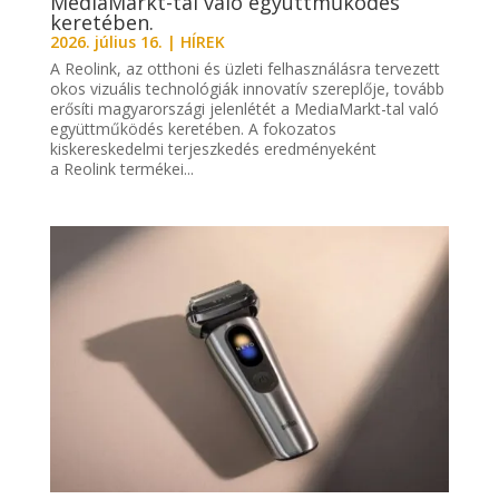
MediaMarkt-tal való együttműködés
keretében.
2026. július 16.
|
HÍREK
A Reolink, az otthoni és üzleti felhasználásra tervezett
okos vizuális technológiák innovatív szereplője, tovább
erősíti magyarországi jelenlétét a MediaMarkt-tal való
együttműködés keretében. A fokozatos
kiskereskedelmi terjeszkedés eredményeként
a Reolink termékei...