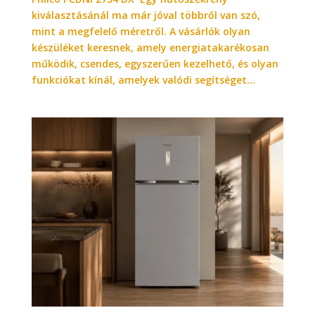
kiválasztásánál ma már jóval többről van szó,
mint a megfelelő méretről. A vásárlók olyan
készüléket keresnek, amely energiatakarékosan
működik, csendes, egyszerűen kezelhető, és olyan
funkciókat kínál, amelyek valódi segítséget...