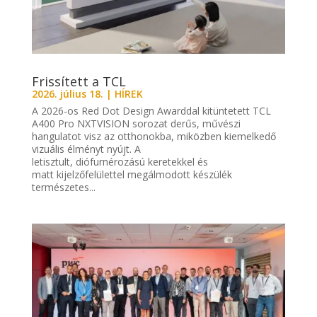
Frissített a TCL
2026. július 18.
|
HÍREK
A 2026-os Red Dot Design Awarddal kitüntetett TCL
A400 Pro NXTVISION sorozat derűs, művészi
hangulatot visz az otthonokba, miközben kiemelkedő
vizuális élményt nyújt. A
letisztult, diófurnérozású keretekkel és
matt kijelzőfelülettel megálmodott készülék
természetes...