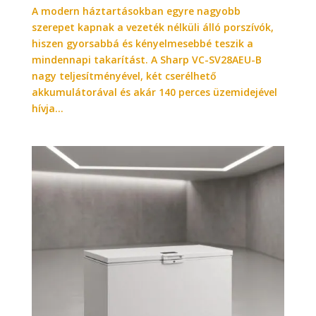
A modern háztartásokban egyre nagyobb
szerepet kapnak a vezeték nélküli álló porszívók,
hiszen gyorsabbá és kényelmesebbé teszik a
mindennapi takarítást. A Sharp VC-SV28AEU-B
nagy teljesítményével, két cserélhető
akkumulátorával és akár 140 perces üzemidejével
hívja...