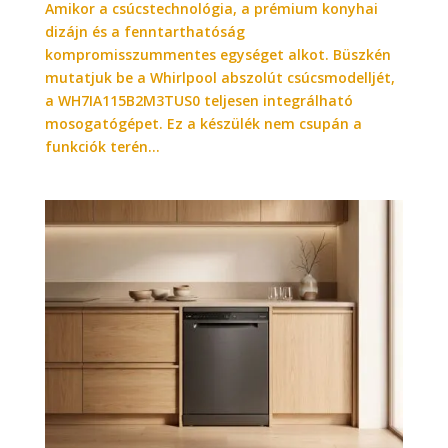
Amikor a csúcstechnológia, a prémium konyhai
dizájn és a fenntarthatóság
kompromisszummentes egységet alkot. Büszkén
mutatjuk be a Whirlpool abszolút csúcsmodelljét,
a WH7IA115B2M3TUS0 teljesen integrálható
mosogatógépet. Ez a készülék nem csupán a
funkciók terén...