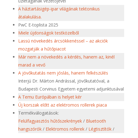
üzletágának vezetőjével
A háztartásigép-ipar világának tektonikus
átalakulása.
PwC E-toplista 2025
Miele újdonságok testközelből
Lassú növekedés árcsökkenéssel – az akciók
mozgatják a hűtőpiacot
Már nem a növekedés a kérdés, hanem az, kinél
marad a vevő
A jövőkutatás nem jóslás, hanem felkészülés
Interjú Dr. Márton Andrással, jövőkutatóval, a
Budapesti Corvinus Egyetem egyetemi adjunktusával
A Temu Európában is helyet kér
Új korszak előtt az elektromos rollerek piaca
Termékválogatások:
Felülfagyasztós hűtőszekrények
/
Bluetooth
hangszórók
/
Elektromos rollerek
/
Légtisztítók
/