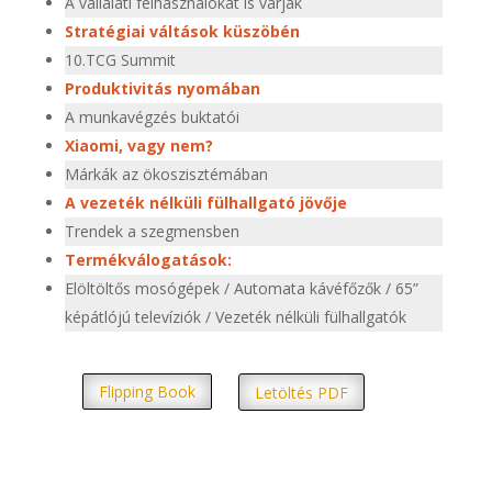
A vállalati felhasználókat is várják
Stratégiai váltások küszöbén
10.TCG Summit
Produktivitás nyomában
A munkavégzés buktatói
Xiaomi, vagy nem?
Márkák az ökoszisztémában
A vezeték nélküli fülhallgató jövője
Trendek a szegmensben
Termékválogatások:
Elöltöltős mosógépek / Automata kávéfőzők / 65”
képátlójú televíziók / Vezeték nélküli fülhallgatók
Flipping Book
Letöltés PDF