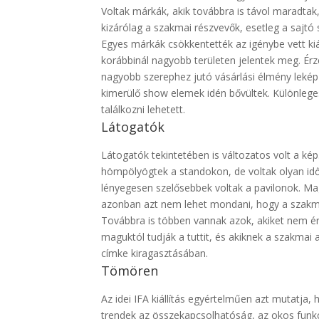
Voltak márkák, akik továbbra is távol maradta
kizárólag a szakmai részvevők, esetleg a sajtó
Egyes márkák csökkentették az igénybe vett kiáll
korábbinál nagyobb területen jelentek meg. Ér
nagyobb szerephez jutó vásárlási élmény lekép
kimerülő show elemek idén bővültek. Különleges
találkozni lehetett.
Látogatók
Látogatók tekintetében is változatos volt a k
hömpölyögtek a standokon, de voltak olyan idő
lényegesen szelősebbek voltak a pavilonok. Ma
azonban azt nem lehet mondani, hogy a szakm
Továbbra is többen vannak azok, akiket nem ér
maguktól tudják a tuttit, és akiknek a szakmai
címke kiragasztásában.
Tömören
Az idei IFA kiállítás egyértelműen azt mutatja
trendek az összekapcsolhatóság, az okos funkc