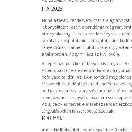
AZ ESEMÉNYRE KILÁTOGATÓKAT.
IFA 2023
Noha a tavalyi rendezvény már a világjárványt
lebonyolításra, azért a pandémia még rányomt
bizonytalanság, illetve a rendezvény visszatéré
sokakat az expótól mind látogatói, mind kiállító
tényezőknek már nem jutott szerep, így aztán 
a tekintetben, hogy mi lesz az IFA jövője.
A képet azonban két új tényező is árnyalta. Az 
Az európaszerte érezhető infláció és a nyomában
befolyásolta idén. Az IFA-n történő megjelenés 
részvételt illető döntésben feltehetően a köl
pedig az esemény szervezésének hátterében bek
menedzsment megváltozása nem volt éppen konf
Az új célok és tervek eléréséhez rendelt eszközö
tárgyalásokban is szerepet játszottak.
Kiállítók
Ami a kiállítókat illeti, nehéz egyértelműen kij