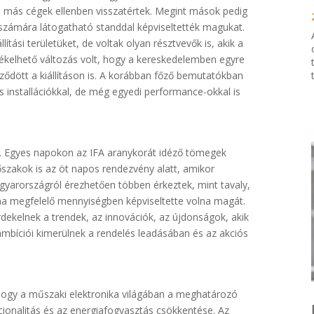
k, más cégek ellenben visszatértek. Megint mások pedig
 számára látogatható standdal képviseltették magukat.
ítási területüket, de voltak olyan résztvevők is, akik a
zékelhető változás volt, hogy a kereskedelemben egyre
ződött a kiállításon is. A korábban főző bemutatókban
 installációkkal, de még egyedi performance-okkal is
ép. Egyes napokon az IFA aranykorát idéző tömegek
szakok is az öt napos rendezvény alatt, amikor
gyarországról érezhetően többen érkeztek, mint tavaly,
a megfelelő mennyiségben képviseltette volna magát.
dekelnek a trendek, az innovációk, az újdonságok, akik
 ambíciói kimerülnek a rendelés leadásában és az akciós
, hogy a műszaki elektronika világában a meghatározó
ionalitás és az energiafogyasztás csökkentése. Az