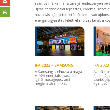
számos márka már a tavalyi rendezvényen bemu
újítás, technológiai fejlesztés, érdekes, illetve
háztartási gépek területén értünk olyan újdons
energiafogyasztás feletti ellenőrzés került a k
IFA 2023 – SAMSUNG
IFA 2023
A Samsung is elhozta a maga
Az LG sta
A-40% energiafogyasztást
újdonság 
ígérő mosógépét, ami
szárítógép
meglehetősen ritka...
kg mosó- é