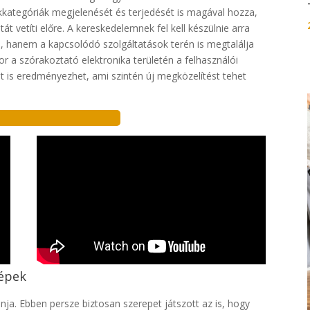
kategóriák megjelenését és terjedését is magával hozza,
 vetíti előre. A kereskedelemnek fel kell készülnie arra
, hanem a kapcsolódó szolgáltatások terén is megtalálja
r a szórakoztató elektronika területén a felhasználói
ot is eredményezhet, ami szintén új megközelítést tehet
!
gépek
nja. Ebben persze biztosan szerepet játszott az is, hogy