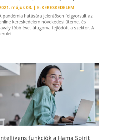
2021. május 03.
|
E-KERESKEDELEM
A pandémia hatására jelentősen felgyorsult az
online kereskedelem növekedési üteme, és
tavaly több évet átugorva fejlődött a szektor. A
terület...
Intelligens funkciók a Hama Spirit