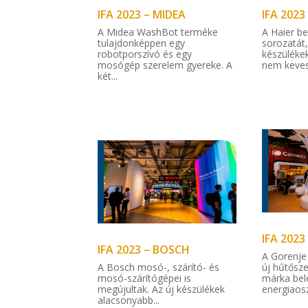
IFA 2023 – MIDEA
IFA 2023
A Midea WashBot terméke
A Haier b
tulajdonképpen egy
sorozatát
robotporszívó és egy
készüléke
mosógép szerelem gyereke. A
nem keves
két...
IFA 2023
IFA 2023 – BOSCH
A Gorenje
A Bosch mosó-, szárító- és
új hűtősze
mosó-szárítógépei is
márka bel
megújultak. Az új készülékek
energiaosz
alacsonyabb...