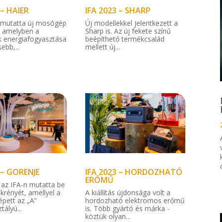
 – HAIER
IFA 2023 – SHARP
emutatta új mosógép
Új modellekkel jelentkezett a
, amelyben a
Sharp is. Az új fekete színű
k energiafogyasztása
beépíthető termékcsalád
ebb,...
mellett új...
 – GORENJE
IFA 2023 – HORDOZHATÓ
ERŐMŰ
 az IFA-n mutatta be
krényét, amellyel a
A kiállítás újdonsága volt a
épett az „A”
hordozható elektromos erőmű
tályú...
is. Több gyártó és márka -
köztük olyan...