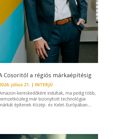
A Cosoritól a régiós márkaépítésig
2026. július 21.
|
INTERJÚ
Amazon-kereskedőként indultak, ma pedig több,
nemzetközileg már bizonyított technológiai
márkát építenek Közép- és Kelet-Európában....