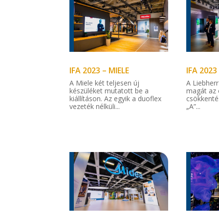
IFA 2023 – MIELE
IFA 2023
A Miele két teljesen új
A Liebher
készüléket mutatott be a
magát az 
kiállításon. Az egyik a duoflex
csökkenté
vezeték nélküli...
„A”...