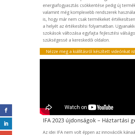
energiafogyasztás csökkentése pedig új termék
valamint még komplexebb rendszerek használatát
is, hogy már nem csak termékeket értékesítsen
a helyét az értékesítési folyamatban. Ugyanakko
szokások változása egyfajta fejlesztési válság
szükségessé a kereskedői oldalon.
Nézze meg a kiállításról készített videónkat is
IFA 2023 újdonságok – Háztartási 
Az idei IFA nem volt éppen az innovációk kánaá