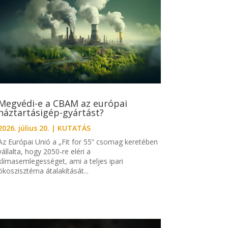
Megvédi-e a CBAM az európai
háztartásigép-gyártást?
2026. július 20.
|
KUTATÁS
Az Európai Unió a „Fit for 55” csomag keretében
vállalta, hogy 2050-re eléri a
klímasemlegességet, ami a teljes ipari
ökoszisztéma átalakítását...