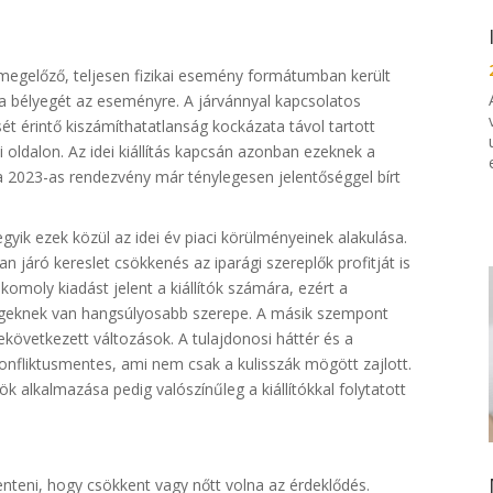
 megelőző, teljesen fizikai esemény formátumban került
a bélyegét az eseményre. A járvánnyal kapcsolatos
sét érintő kiszámíthatatlanság kockázata távol tartott
i oldalon. Az idei kiállítás kapcsán azonban ezeknek a
a 2023-as rendezvény már ténylegesen jelentőséggel bírt
egyik ezek közül az idei év piaci körülményeinek alakulása.
 járó kereslet csökkenés az iparági szereplők profitját is
komoly kiadást jelent a kiállítók számára, ezért a
tségeknek van hangsúlyosabb szerepe. A másik szempont
övetkezett változások. A tulajdonosi háttér és a
liktusmentes, ami nem csak a kulisszák mögött zajlott.
k alkalmazása pedig valószínűleg a kiállítókkal folytatott
elenteni, hogy csökkent vagy nőtt volna az érdeklődés.