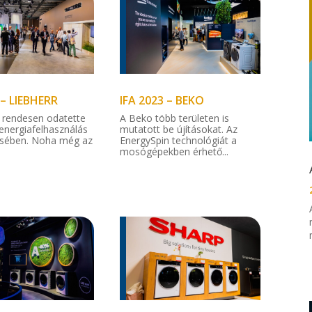
 – LIEBHERR
IFA 2023 – BEKO
r rendesen odatette
A Beko több területen is
energiafelhasználás
mutatott be újításokat. Az
sében. Noha még az
EnergySpin technológiát a
mosógépekben érhető...