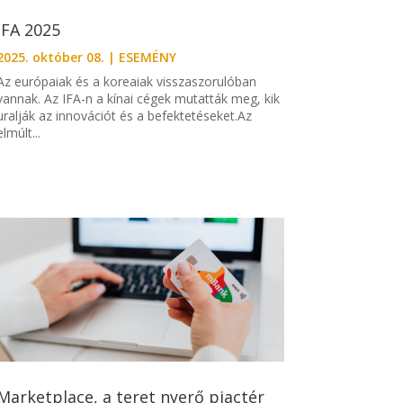
IFA 2025
2025. október 08.
|
ESEMÉNY
Az európaiak és a koreaiak visszaszorulóban
vannak. Az IFA-n a kínai cégek mutatták meg, kik
uralják az innovációt és a befektetéseket.Az
elmúlt...
Marketplace, a teret nyerő piactér