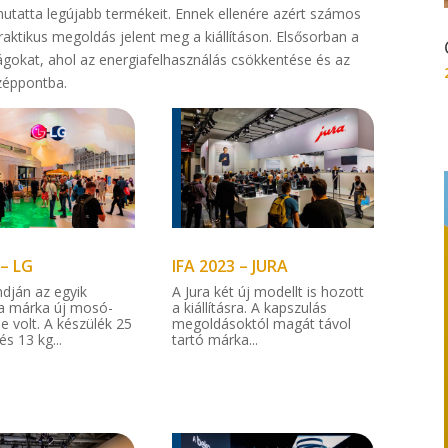
tatta legújabb termékeit. Ennek ellenére azért számos
 praktikus megoldás jelent meg a kiállításon. Elsősorban a
ágokat, ahol az energiafelhasználás csökkentése és az
özéppontba.
 – LG
IFA 2023 – JURA
ndján az egyik
A Jura két új modellt is hozott
a márka új mosó-
a kiállításra. A kapszulás
e volt. A készülék 25
megoldásoktól magát távol
s 13 kg...
tartó márka...